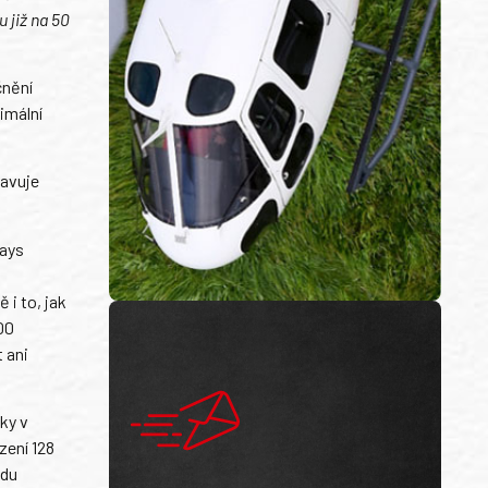
 již na 50
čnění
imální
lavuje
ways
i to, jak
00
 ani
ky v
zení 128
adu