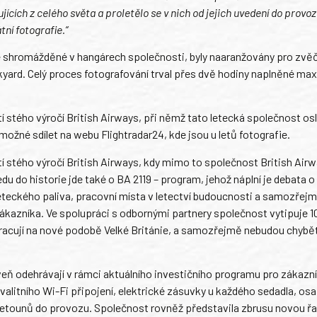
cích z celého světa a proletělo se v nich od jejich uvedení do provozu
tní fotografie.“
ce shromážděné v hangárech společnosti, byly naaranžovány pro zvě
ard. Celý proces fotografování trval přes dvě hodiny naplněné max
í stého výročí British Airways, při němž tato letecká společnost os
žné sdílet na webu Flightradar24, kde jsou u letů fotografie.
tí stého výročí British Airways, kdy mimo to společnost British Air
u do historie jde také o BA 2119 – program, jehož náplní je debata o
teckého paliva, pracovní místa v letectví budoucnosti a samozřejmě 
zákazníka. Ve spolupráci s odbornými partnery společnost vytipuje 1
 pracují na nové podobě Velké Británie, a samozřejmě nebudou chybět
veň odehrávají v rámci aktuálního investičního programu pro zákazní
kvalitního Wi-Fi připojení, elektrické zásuvky u každého sedadla, osa
 letounů do provozu. Společnost rovněž představila zbrusu novou ř