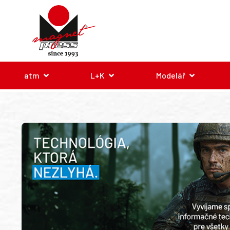
atm
L+K
Modelář