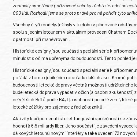
zaplavily spontánně pořizované snímky těchto letadel od cestují
000 lidí. Rozhodli jsme se proto právě pro ně pořídit tyto uniká
Všechny čtyři modely, jež byly v tu dobu v plánované odstáv
spolu s jedním letounem v aktuálním provedení Chatham Docky
opatrností při manévrování.
Historické designy jsou součástí speciální série k připomenut
minulost s očima upřenýma do budoucnosti. Tento pohled je mo
Historické designy jsou součástí speciální série k připomenu
pořádá v tomto jubilejním roce řadu dalších akcí. Kromě pohled
budoucnosti letecké dopravy včetně možností udržitelného le
bude letecká doprava vypadat v očích (a osobní zkušenosti) 
největších Britů podle BA, tj. osobnosti po celé zemi, které
letecké zážitky pro zájemce z řad zákazníků.
Aktivity k připomenutí sto let fungování společnosti se záro
hodnotě 6,5 miliardy liber. Jeho součástí je zavedení vysoce 
dálkových letounů novými interiéry a také uvedení 72 nových