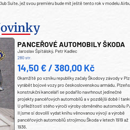
Club Suite, jež svou premiéru bude mít ještě tento rok v modelu Airb
ovinky
PANCEŘOVÉ AUTOMOBILY ŠKODA
Jaroslav Špitálský, Petr Kadlec
280 str.
14,50 € / 380,00 Kč
Okamžitě po vzniku republiky začaly Škodovy závody v Plz
vyrábět bojové vozy pro československou armádu. Plzeň
konstrukční kanceláři se podařilo navrhnout jedinečné
projekty pancéřových automobilů a v pozdější době i tank
U příležitosti stého výročí výroby obrněného automobilu P
II jsme si dovolili vydat knihu věnovanou vývoji a výrobě
pancéřových automobilů strojírnou Škoda v letech 1919 až
1936.