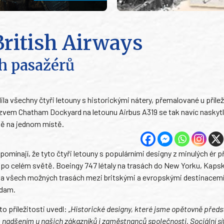
British Airways
h pasažérů
a všechny čtyři letouny s historickými nátery, přemalované u přílež
ázvem Chatham Dockyard na letounu Airbus A319 se tak navíc naskytl 
dě na jednom místě.
řipomínají, že tyto čtyři letouny s populárními designy z minulých ér p
 po celém světě. Boeingy 747 létaly na trasách do New Yorku, Kaps
na všech možných trasách mezi britskými a evropskými destinacemi
rdam.
to příležitosti uvedl:
„Historické designy, které jsme opětovně předst
ým nadšením u našich zákazníků i zaměstnanců společnosti. Sociální sí