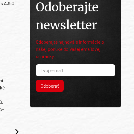
Odoberajte
us A350.
newsletter
Odoberajte najnovšie informácie o
našej ponuke do Vašej emailovej
schránky.
ni
Odoberať
ské
ů.
A-