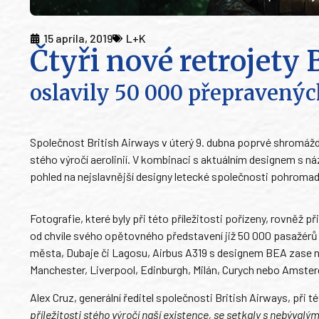
15 apríla, 2019
L+K
Čtyři nové retrojety 
oslavily 50 000 přepravenýc
Společnost British Airways v úterý 9. dubna poprvé shromáždil
stého výročí aerolinií. V kombinaci s aktuálním designem s n
pohled na nejslavnější designy letecké společnosti pohroma
Fotografie, které byly při této příležitosti pořízeny, rovněž p
od chvíle svého opětovného představení již 50 000 pasažérů
města, Dubaje či Lagosu, Airbus A319 s designem BEA zase 
Manchester, Liverpool, Edinburgh, Milán, Curych nebo Amste
Alex Cruz, generální ředitel společnosti British Airways, při té
příležitosti stého výročí naší existence, se setkaly s nebýval