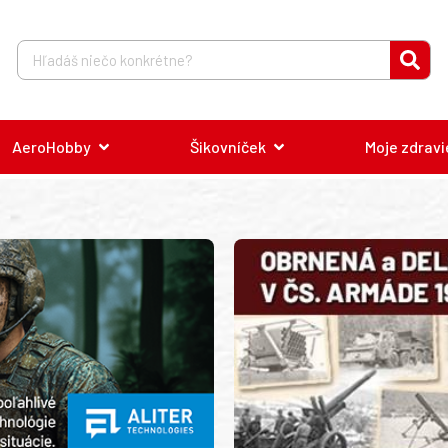
AeroHobby
Šikovníček
Moje zdravi