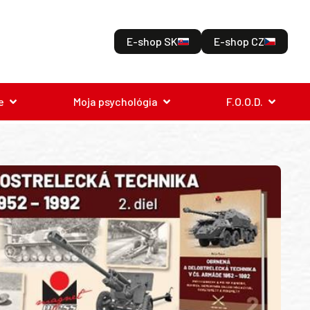
E-shop SK
E-shop CZ
e
Moja psychológia
F.O.O.D.