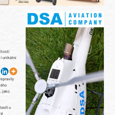
itosti
i unikátní
řepravily
kého
, jako
avili u
tě