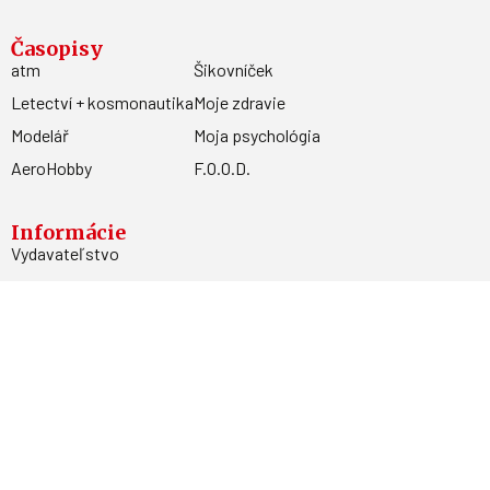
Časopisy
atm
Šikovníček
Letectví + kosmonautika
Moje zdravie
Modelář
Moja psychológia
AeroHobby
F.O.O.D.
Informácie
Vydavateľstvo
Predplatné
Archív
Inzercia
GDPR
Kontakty