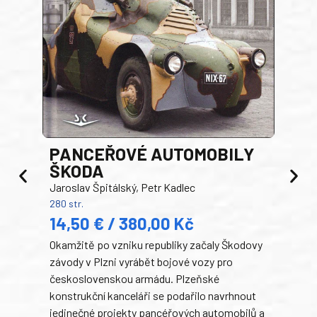
PANCEŘOVÉ AUTOMOBILY
ŠKODA
TA
Jaroslav Špitálský, Petr Kadlec
Ben
280 str.
352 s
14,50 € / 380,00 Kč
22
Okamžitě po vzniku republiky začaly Škodovy
Tank
závody v Plzni vyrábět bojové vozy pro
býva
československou armádu. Plzeňské
Rusk
konstrukční kanceláři se podařilo navrhnout
armá
jedinečné projekty pancéřových automobilů a
stře