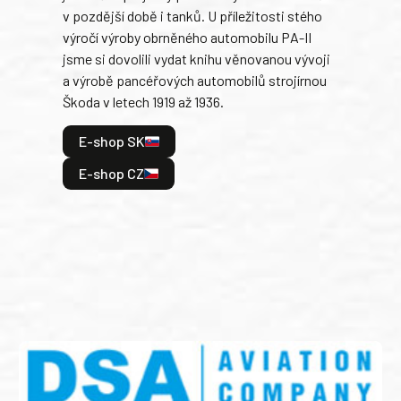
v pozdější době i tanků. U příležitosti stého
při 
výročí výroby obrněného automobilu PA-II
blíz
jsme si dovolili vydat knihu věnovanou vývoji
tank
a výrobě pancéřových automobilů strojírnou
v lé
Škoda v letech 1919 až 1936.
tak 
hrdi
E-shop SK
je: 
odeh
E-shop CZ
bitv
E
E