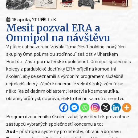
18 apríla, 2019
L+K
Mesit pozval ERA a
Omnipol na návštěvu
V půlce dubna zorganizovala firma Mesit holding, nový člen
skupiny Omnipol, malou „rodinnou“ sešlost v Uherském
Hradišti. Zástupci mateřské společnosti Omnipol společně s
kolegy z pardubické dceřinky ERA přijeli na komoditní
školení, aby se seznámili s výrobním programem služebně
nejmladší dcery. Záběr koncernu je velmi široký, věnuje se
několika základním oblastem: letectví a kosmonautika,
obranný průmysl, doprava, elektrotechnika a strojírenství.
Program dvoudenního školení zahájily ve čtvrtek prezentace
zástupců vybraných společností koncernu a to:
Asd
– přístroje a systémy pro letectví, obranu a dopravu