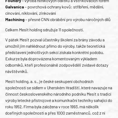
Foundry
– výroba hliníkových odlitků a vstřikovacích forem
Galvanica
– povrchová ochrany kovů: stříbření, mědění,
cínování, niklování, zinkování
Machining
– přesné CNN obrábění pro výrobu náročných dílů
Celkem Mesit holding sdružuje 11 společností.
V pátek Mesit pozval účastníky školení za brány závodu a
umožnil jim nahlédnout přímo do výroby, takže teoretická
představení jednotlivých sekcí získala konkrétní podobu.
Exkurze byla doprovázena komentovaným výkladem
odborníků, kteří profesionálně zodpověděli zvídavé dotazy
návštěvníků.
Mesit holding, a. s., je české seskupení obchodních
společností se sídlem v Uherském Hradišti, které navazuje na
činnost československého národního podniku Mesit s tradicí
výroby letecké přístrojové a komunikační techniky sahající do
roku 1952. Firma byla založena v roce 1993, má několik
dceřiných společností a přes 1000 zaměstnanců, což z ní