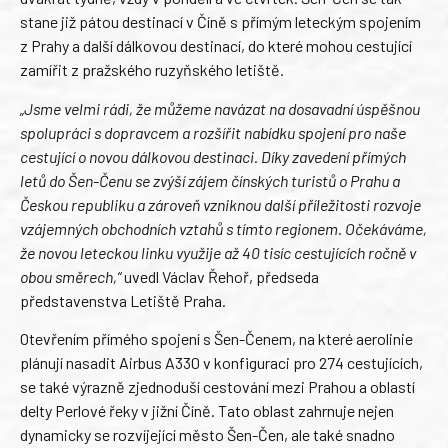
stane již pátou destinací v Číně s přímým leteckým spojením
z Prahy a další dálkovou destinací, do které mohou cestující
zamířit z pražského ruzyňského letiště.
„Jsme velmi rádi, že můžeme navázat na dosavadní úspěšnou
spolupráci s dopravcem a rozšířit nabídku spojení pro naše
cestující o novou dálkovou destinaci. Díky zavedení přímých
letů do Šen-Čenu se zvýší zájem čínských turistů o Prahu a
Českou republiku a zároveň vzniknou další příležitosti rozvoje
vzájemných obchodních vztahů s tímto regionem.
Očekáváme,
že novou leteckou linku využije až 40 tisíc cestujících ročně v
obou směrech,“
uvedl Václav Řehoř, předseda
představenstva Letiště Praha.
Otevřením přímého spojení s Šen-Čenem, na které aerolinie
plánují nasadit Airbus A330 v konfiguraci pro 274 cestujících,
se také výrazně zjednoduší cestování mezi Prahou a oblastí
delty Perlové řeky v jižní Číně. Tato oblast zahrnuje nejen
dynamicky se rozvíjející město Šen-Čen, ale také snadno