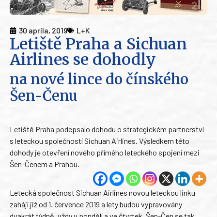
30 apríla, 2019
L+K
Letiště Praha a Sichuan
Airlines se dohodly
na nové lince do čínského
Šen-Čenu
Letiště Praha podepsalo dohodu o strategickém partnerství
s leteckou společností Sichuan Airlines. Výsledkem této
dohody je otevření nového přímého leteckého spojení mezi
Šen-Čenem a Prahou.
Letecká společnost Sichuan Airlines novou leteckou linku
zahájí již od 1. července 2019 a lety budou vypravovány
dvakrát týdně, vždy v pondělí a ve čtvrtek. Šen-Čen se tak