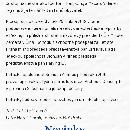
dostupná města jako Kanton, Hongkong a Macao. V daném
regionu žije téměř 120 miliónů obyvatel.
K podpisu došlo ve čtvrtek 25. dubna 2019 v rámci
podpisového ceremoniálu na velvyslanectví České republiky
v Pekingu u příležitosti státní návštěvy prezidenta ČR Miloše
Zemana v Číně. Dohodu slavnostně podepsal za Letiště
Praha místopředseda představenstva pan Jiří Kraus a za
leteckou společnost Sichuan Airlines předseda
představenstva pan Haiying Li.
Letecká společnost Sichuan Airlines již od roku 2016
provozuje dvakrát týdně přímé lety mezi Prahou a Čcheng-tu
v provincii S’-čchuan na jihozápadě Číny.
Letenky budou v prodeji na webových stránkách dopravce.
Text: Letiště Praha /r
Foto: Marek Horák, archiv Letiště Praha
Novinky