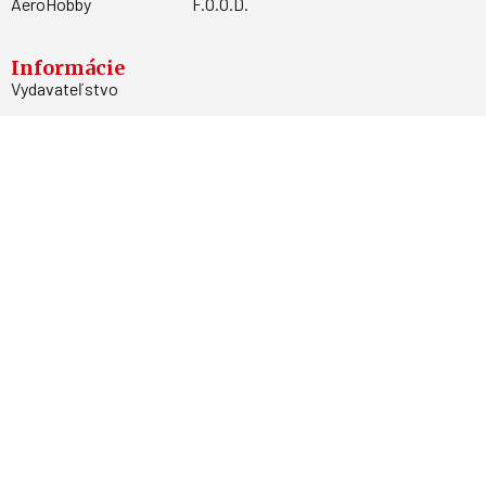
AeroHobby
F.O.O.D.
Informácie
Vydavateľstvo
Predplatné
Archív
Inzercia
GDPR
Kontakty
Facebook