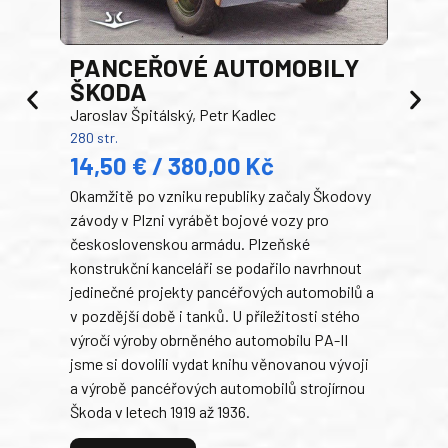
PANCEŘOVÉ AUTOMOBILY
ŠKODA
TA
Jaroslav Špitálský, Petr Kadlec
Ben
280 str.
352 s
14,50 € / 380,00 Kč
22
Okamžitě po vzniku republiky začaly Škodovy
Tank
závody v Plzni vyrábět bojové vozy pro
býva
československou armádu. Plzeňské
Rusk
konstrukční kanceláři se podařilo navrhnout
armá
jedinečné projekty pancéřových automobilů a
stře
v pozdější době i tanků. U příležitosti stého
při 
výročí výroby obrněného automobilu PA-II
blíz
jsme si dovolili vydat knihu věnovanou vývoji
tank
a výrobě pancéřových automobilů strojírnou
v lé
Škoda v letech 1919 až 1936.
tak 
hrdi