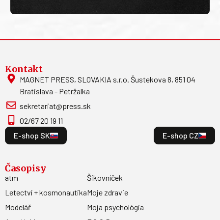
Kontakt
MAGNET PRESS, SLOVAKIA s.r.o. Šustekova 8, 851 04
Bratislava - Petržalka
sekretariat@press.sk
02/67 20 19 11
E-shop SK
E-shop CZ
Časopisy
atm
Šikovníček
Letectví + kosmonautika
Moje zdravie
Modelář
Moja psychológia