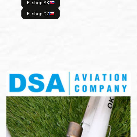
E-shop SK
je: 
odeh
E-shop CZ
bitv
E
E