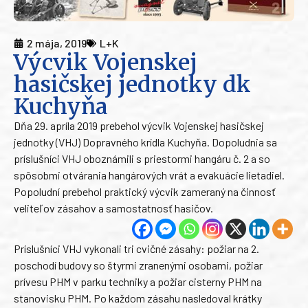
2 mája, 2019
L+K
Výcvik Vojenskej
hasičskej jednotky dk
Kuchyňa
Dňa 29. apríla 2019 prebehol výcvik Vojenskej hasičskej
jednotky (VHJ) Dopravného krídla Kuchyňa. Dopoludnia sa
príslušníci VHJ oboznámili s priestormi hangáru č. 2 a so
spôsobmi otvárania hangárových vrát a evakuácie lietadiel.
Popoludní prebehol praktický výcvik zameraný na činnosť
veliteľov zásahov a samostatnosť hasičov.
Príslušníci VHJ vykonali tri cvičné zásahy: požiar na 2.
poschodí budovy so štyrmi zranenými osobami, požiar
prívesu PHM v parku techniky a požiar cisterny PHM na
stanovisku PHM. Po každom zásahu nasledoval krátky