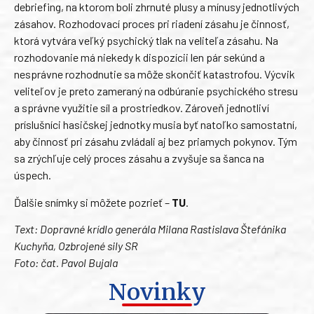
debriefing, na ktorom boli zhrnuté plusy a mínusy jednotlivých
zásahov. Rozhodovací proces pri riadení zásahu je činnosť,
ktorá vytvára veľký psychický tlak na veliteľa zásahu. Na
rozhodovanie má niekedy k dispozícii len pár sekúnd a
nesprávne rozhodnutie sa môže skončiť katastrofou. Výcvik
veliteľov je preto zameraný na odbúranie psychického stresu
a správne využitie síl a prostriedkov. Zároveň jednotliví
príslušníci hasičskej jednotky musia byť natoľko samostatní,
aby činnosť pri zásahu zvládali aj bez priamych pokynov. Tým
sa zrýchľuje celý proces zásahu a zvyšuje sa šanca na
úspech.
Ďalšie snímky si môžete pozrieť –
TU
.
Text: Dopravné krídlo generála Milana Rastislava Štefánika
Kuchyňa, Ozbrojené sily SR
Foto: čat. Pavol Bujala
Novinky