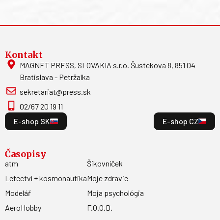
Kontakt
MAGNET PRESS, SLOVAKIA s.r.o. Šustekova 8, 851 04
Bratislava - Petržalka
sekretariat@press.sk
02/67 20 19 11
E-shop SK
E-shop CZ
Časopisy
atm
Šikovníček
Letectví + kosmonautika
Moje zdravie
Modelář
Moja psychológia
AeroHobby
F.O.O.D.