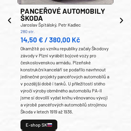
PANCEŘOVÉ AUTOMOBILY
ŠKODA
TA
Jaroslav Špitálský, Petr Kadlec
Ben
280 str.
352 s
14,50 € / 380,00 Kč
22
Okamžitě po vzniku republiky začaly Škodovy
Tank
závody v Plzni vyrábět bojové vozy pro
býva
československou armádu. Plzeňské
Rusk
konstrukční kanceláři se podařilo navrhnout
armá
jedinečné projekty pancéřových automobilů a
stře
v pozdější době i tanků. U příležitosti stého
při 
výročí výroby obrněného automobilu PA-II
blíz
jsme si dovolili vydat knihu věnovanou vývoji
tank
a výrobě pancéřových automobilů strojírnou
v lé
Škoda v letech 1919 až 1936.
tak 
hrdi
E-shop SK
je: 