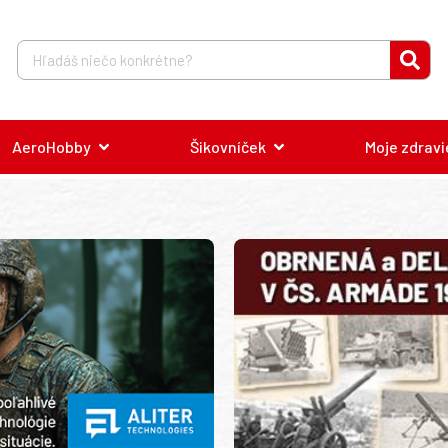
AeroHobby
Šikovníček
Moje zdravi