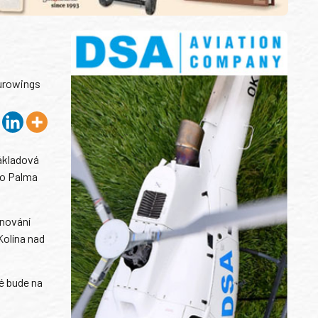
Eurowings
nákladová
do Palma
ánování
Kolína nad
é bude na