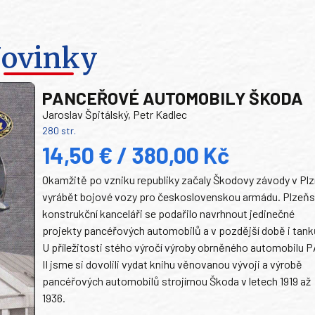
ovinky
PANCEŘOVÉ AUTOMOBILY ŠKODA
Jaroslav Špitálský, Petr Kadlec
280 str.
14,50 € / 380,00 Kč
Okamžitě po vzniku republiky začaly Škodovy závody v Plz
vyrábět bojové vozy pro československou armádu. Plzeň
konstrukční kanceláři se podařilo navrhnout jedinečné
projekty pancéřových automobilů a v pozdější době i tank
U příležitosti stého výročí výroby obrněného automobilu P
II jsme si dovolili vydat knihu věnovanou vývoji a výrobě
pancéřových automobilů strojírnou Škoda v letech 1919 až
1936.