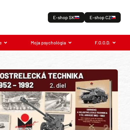
E-shop SK
E-shop CZ
e
Moja psychológia
F.O.O.D.