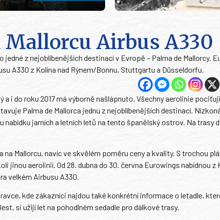
 Mallorcu Airbus A330
 jedné z nejoblíbenějších destinací v Evropě – Palma de Mallorcy. 
rbusu A330 z Kolína nad Rýnem/Bonnu, Stuttgartu a Düsseldorfu.
ý a i do roku 2017 má výborně našlápnuto. Všechny aerolinie pociťují
tavuje Palma de Mallorca jednu z nejoblíbenějších destinací. Nízko
 nabídku jarních a letních letů na tento španělský ostrov. Na trasy 
na Mallorcu, navíc ve skvělém poměru ceny a kvality. S trochou pl
oli jinou aerolinií. Od 28. dubna do 30. června Eurowings nabídnou z 
tra velkém Airbusu A330.
avce, kde zákazníci najdou také konkrétní informace o letadle, kter
 Best, si užijí let na pohodlném sedadle pro dálkové trasy.