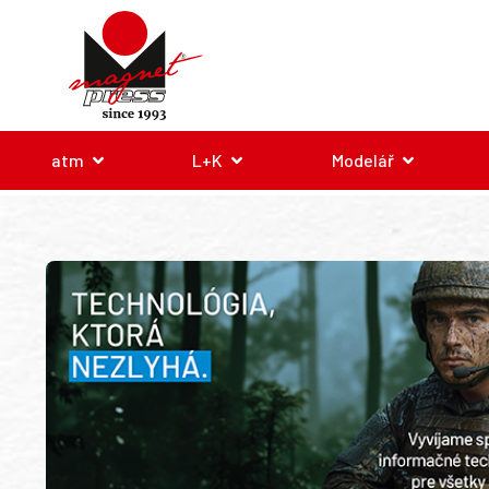
atm
L+K
Modelář