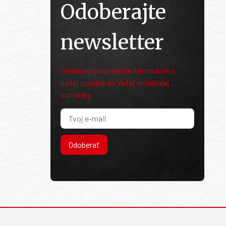
Odoberajte
newsletter
Odoberajte najnovšie informácie o
našej ponuke do Vašej emailovej
schránky.
Odoberať