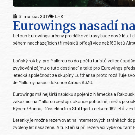
31 marca, 2017
L+K
Eurowings nasadí na
Letoun Eurowings určený pro dálkové trasy bude nově létat do
během nadcházejících tří měsíců přidají více než 160 letů Ai
Loňský rok byl pro Mallorcu co do počtu turistů velice úspěšn
zvyšování zájmu o tuto destinaci a také pro Eurowings předs
letecká společnost ze skupiny Lufthansa proto rozšiřuje svou
de Mallorcy nasadí dokonce Airbus A330.
Eurowings má nejširší nabídku spojení z Německa a Rakouska 
zákazníci na Mallorcu cestují dokonce pohodlněji než s jakouk
Rýnem/Bonnu, Düsseldorfu a Stuttgartu celkem 162 letů v ex
Letenky je možné rezervovat na internetových stránkách dopr
zvolený let nasazené. A ti, kteří si při rezervaci vyberou tarif