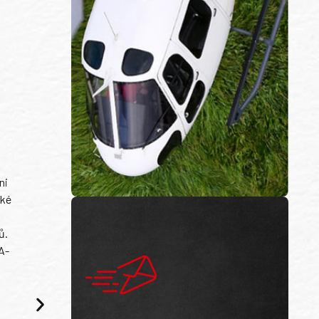
ni
ské
ů.
A-