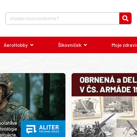
AeroHobby
Šikovníček
Moje zdravi