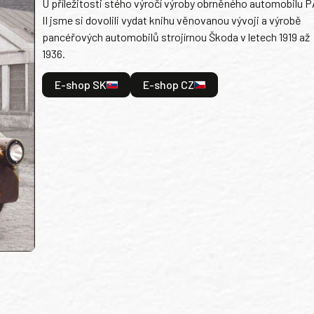
U příležitosti stého výročí výroby obrněného automobilu P
II jsme si dovolili vydat knihu věnovanou vývoji a výrobě
pancéřových automobilů strojírnou Škoda v letech 1919 až
1936.
E-shop SK
E-shop CZ