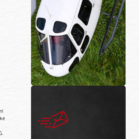
ni
ské
ů.