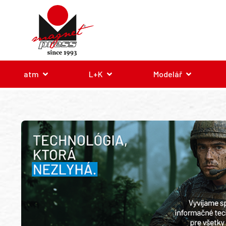
atm
L+K
Modelář