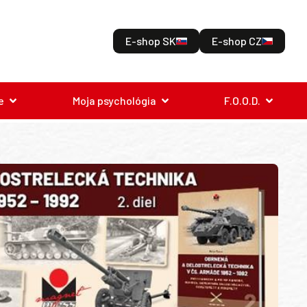
E-shop SK
E-shop CZ
e
Moja psychológia
F.O.O.D.