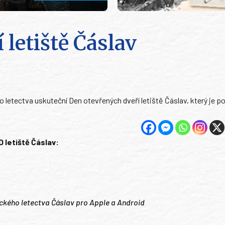
 letiště Čáslav
ho letectva uskuteční Den otevřených dveří letiště Čáslav, který je p
D letiště Čáslav:
tického letectva Čáslav pro Apple a Android