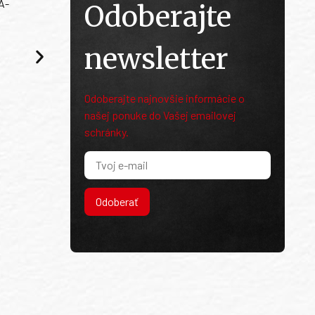
A-
Odoberajte
newsletter
Odoberajte najnovšie informácie o
našej ponuke do Vašej emailovej
schránky.
Odoberať