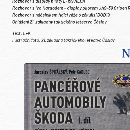
Rozhovor s display piloty L-159 ALCA
Rozhovor s Ivo Kardošem – display pilotem JAS-39 Gripen
R
Rozhovor s náčelníkem řídící věže o zákulisí DOD19
Ohlášení 21. základny taktického letectva Čáslav
Text: L+K
Ilustrační foto: 21. zíkladna taktického letectva Čáslav
N