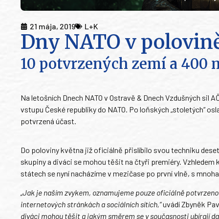
21 mája, 2019
L+K
Dny NATO v polovin
10 potvrzených zemí a 400 
Na letošních Dnech NATO v Ostravě & Dnech Vzdušných sil AČR
vstupu České republiky do NATO. Po loňských „stoletých“ osla
potvrzená účast.
Do poloviny května již oficiálně přislíbilo svou techniku des
skupiny a diváci se mohou těšit na čtyři premiéry. Vzhledem
státech se nyní nacházíme v mezičase po první vlně, s mnoha 
„Jak je naším zvykem, oznamujeme pouze oficiálně potvrzeno
internetových stránkách a sociálních sítích,“
uvádí Zbyněk Pav
diváci mohou těšit a jakým směrem se v současnosti ubírají dal