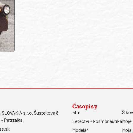
Časopisy
atm
Šikov
LOVAKIA s.r.o. Šustekova 8,
 - Petržalka
Letectví + kosmonautika
Moje 
ss.sk
Modelář
Moja 