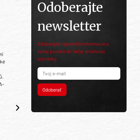
Odoberajte
newsletter
Odoberajte najnovšie informácie o
našej ponuke do Vašej emailovej
ni
schránky.
ské
ů.
A-
Odoberať