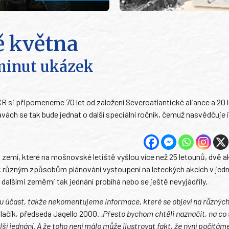
ě května
minut ukázek
 si připomeneme 70 let od založení Severoatlantické aliance a 20 l
vách se tak bude jednat o další speciální ročník, čemuž nasvědčuje 
et zemí, které na mošnovské letiště vyšlou více než 25 letounů, dvě 
 k různým způsobům plánování vystoupení na leteckých akcích v jedn
dalšími zeměmi tak jednání probíhá nebo se ještě nevyjádřily.
u účast, takže nekomentujeme informace, které se objeví na různýc
lačík, předseda Jagello 2000.
„Přesto bychom chtěli naznačit, na co 
ší jednání. A že toho není málo může ilustrovat fakt, že nyní počítám