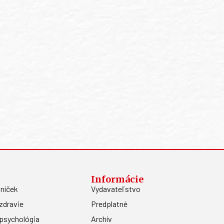
Informácie
níček
Vydavateľstvo
zdravie
Predplatné
psychológia
Archív