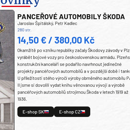
PANCEŘOVÉ AUTOMOBILY ŠKODA
Jaroslav Špitálský, Petr Kadlec
280 str.
14,50 € / 380,00 Kč
Okamžitě po vzniku republiky začaly Škodovy závody v Plz
vyrábět bojové vozy pro československou armádu. Plzeň
konstrukční kanceláři se podařilo navrhnout jedinečné
projekty pancéřových automobilů a v pozdější době i tank
U příležitosti stého výročí výroby obrněného automobilu P
II jsme si dovolili vydat knihu věnovanou vývoji a výrobě
pancéřových automobilů strojírnou Škoda v letech 1919 až
1936.
E-shop SK
E-shop CZ