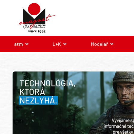
atm
L+K
Modelář