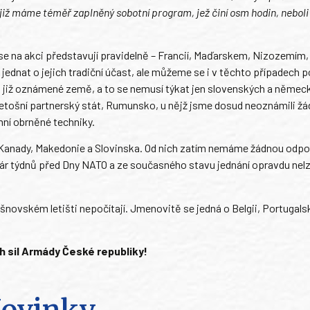
iž máme téměř zaplněný sobotní program, jež činí osm hodin, neboli
e na akci představují pravidelně – Francií, Maďarskem, Nizozemím
jednat o jejich tradiční účast, ale můžeme se i v těchto případech 
i již oznámené země, a to se nemusí týkat jen slovenských a němec
letošní partnerský stát, Rumunsko, u nějž jsme dosud neoznámili ž
ní obrněné techniky.
e, Kanady, Makedonie a Slovinska. Od nich zatím nemáme žádnou odpo
ž pár týdnů před Dny NATO a ze současného stavu jednání opravdu nelz
ošnovském letišti nepočítají. Jmenovitě se jedná o Belgii, Portugal
 sil Armády České republiky!
ovinky