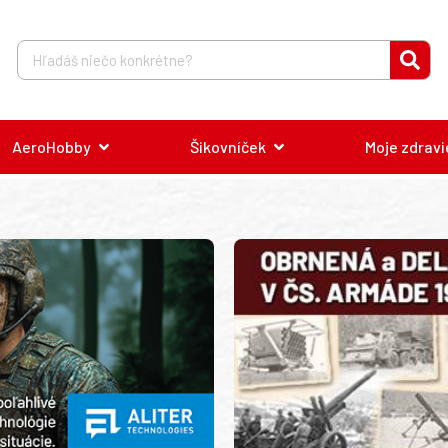
AeroHobby
Šikovníček
Moje zdravi