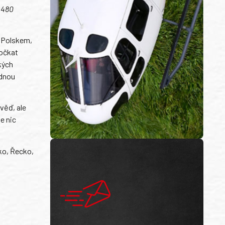
 480
, Polskem,
počkat
kých
ádnou
věď, ale
e nic
sko, Řecko,