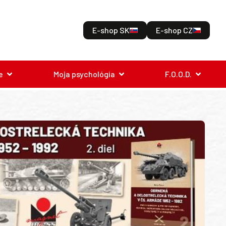
E-shop SK
E-shop CZ
e
Moja psychológia
F.O.O.D.