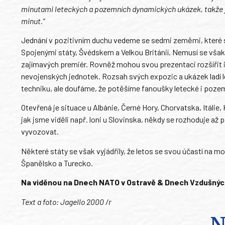
minutami leteckých a pozemních dynamických ukázek, takže j
minut.“
Jednání v pozitivním duchu vedeme se sedmi zeměmi, které s
Spojenými státy, Švédskem a Velkou Británií. Nemusí se však 
zajímavých premiér. Rovněž mohou svou prezentaci rozšířit 
nevojenských jednotek. Rozsah svých expozic a ukázek ladí 
techniku, ale doufáme, že potěšíme fanoušky letecké i pozem
Otevřená je situace u Albánie, Černé Hory, Chorvatska, Itáli
jak jsme viděli např. loni u Slovinska, někdy se rozhoduje a
vyvozovat.
Některé státy se však vyjádřily, že letos se svou účastí na m
Španělsko a Turecko.
Na viděnou na Dnech NATO v Ostravě & Dnech Vzdušných
Text a foto: Jagello 2000 /r
N