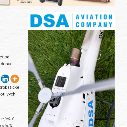
et od
i dosud
akrobatické
otlivých
h
se ještě
e s 400