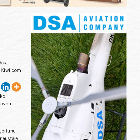
dukt
 s Kiwi.com
ako
ebovou
lgoritmu
 neustále