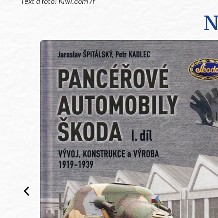
Text a foto: Kiwi.com /r
N