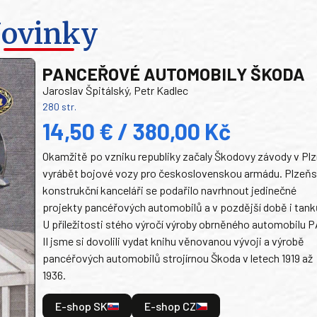
ovinky
PANCEŘOVÉ AUTOMOBILY ŠKODA
Jaroslav Špitálský, Petr Kadlec
280 str.
14,50 € / 380,00 Kč
Okamžitě po vzniku republiky začaly Škodovy závody v Plz
vyrábět bojové vozy pro československou armádu. Plzeň
konstrukční kanceláři se podařilo navrhnout jedinečné
projekty pancéřových automobilů a v pozdější době i tank
U příležitosti stého výročí výroby obrněného automobilu P
II jsme si dovolili vydat knihu věnovanou vývoji a výrobě
pancéřových automobilů strojírnou Škoda v letech 1919 až
1936.
E-shop SK
E-shop CZ