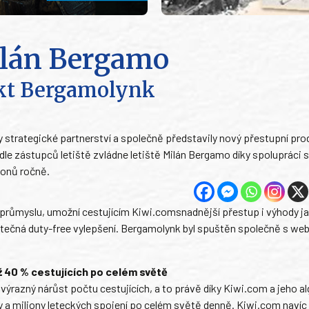
Milán Bergamo
ukt Bergamolynk
strategické partnerství a společně představily nový přestupní pro
odle zástupců letiště zvládne letiště Milán Bergamo díky spolupráci
ionů ročně.
m průmyslu, umožní cestujícím Kiwi.comsnadnější přestup i výhody j
atečná duty-free vylepšení. Bergamolynk byl spuštěn společně s w
ež 40 % cestujících po celém světě
ýrazný nárůst počtu cestujících, a to právě díky Kiwi.com a jeho a
esty a miliony leteckých spojení po celém světě denně. Kiwi.com navíc