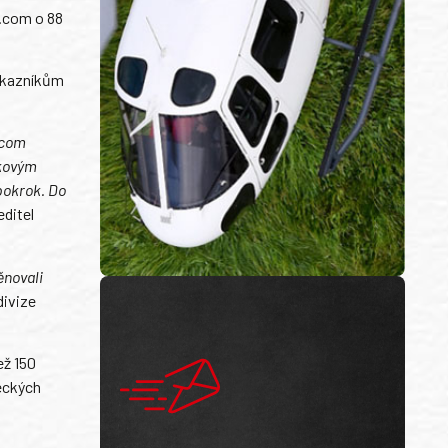
i.com o 88
zákazníkům
.com
čkovým
pokrok. Do
editel
ěnovali
divize
ež 150
teckých