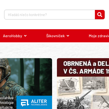
AeroHobby
Šikovníček
Moje zdravi