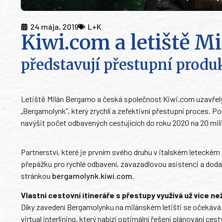
24 mája, 2019
L+K
Kiwi.com a letiště 
představují přestupní prod
Letiště Milán Bergamo a česká společnost Kiwi.com uzavřely 
„Bergamolynk“, který zrychlí a zefektivní přestupní proces. P
navýšit počet odbavených cestujících do roku 2020 na 20 mil
Partnerství, které je prvním svého druhu v italském letecké
přepážku pro rychlé odbavení, zavazadlovou asistenci a dod
stránkou
bergamolynk.kiwi.com
.
Vlastní cestovní itineráře s přestupy využívá už více n
Díky zavedení Bergamolynku na milánském letišti se očekává v
virtual interlining, který nabízí optimální řešení plánování c