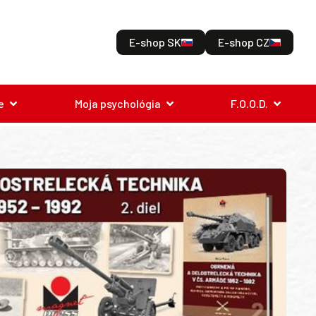
E-shop SK
E-shop CZ
e
Moja psychológia
F.O.O.D.