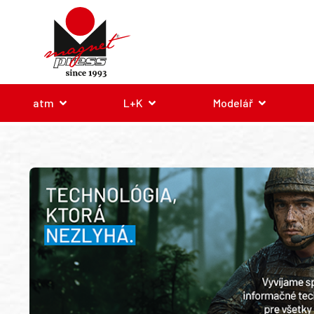
atm
L+K
Modelář