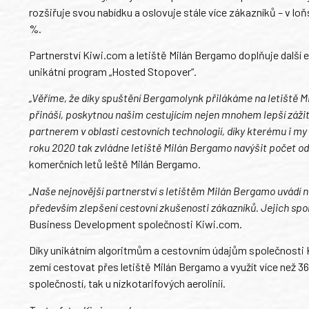
rozšiřuje svou nabídku a oslovuje stále více zákazníků – v lo
%.
Partnerství Kiwi.com a letiště Milán Bergamo doplňuje další e
unikátní program „Hosted Stopover“.
„Věříme, že díky spuštění Bergamolynk přilákáme na letiště M
přináší, poskytnou našim cestujícím nejen mnohem lepší zážite
partnerem v oblasti cestovních technologií, díky kterému i my
roku 2020 tak zvládne letiště Milán Bergamo navýšit počet od
komerčních letů leště Milán Bergamo.
„Naše nejnovější partnerství s letištěm Milán Bergamo uvádí ně
především zlepšení cestovní zkušenosti zákazníků. Jejich spoko
Business Development společnosti Kiwi.com.
Díky unikátním algoritmům a cestovním údajům společnosti 
zemí cestovat přes letiště Milán Bergamo a využít více než 36
společností, tak u nízkotarifových aerolinií.