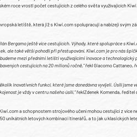
ňském roce vrostl počet cestujících z celého světa využívajících Kiw
vropská letiště, která již s Kiwi.com spolupracují a nabízejí svým 
ilán Bergamo ještě více cestujících. Výhody, které spolupráce s Kiwi
k, ale také větší pohodlí při přestupování. Kiwi.com je pro nás špi
 budeme mezi předními letišti využívajícími inovace a technologický 
bavených cestujících na 20 milionů ročně,“
řekl Giacomo Cattaneo, ř
kolik inovativních funkcí, které jsme donedávna vyvíjeli. Úsilí jsme v
jenost je vždy v centru našeho úsilí,“
řeklZdenek Komenda, ředitel 
Kiwi.com a schopnostem strojového učení mohou cestující z více n
50 unikátních letových kombinací itinerářů, a to jak u klasických le