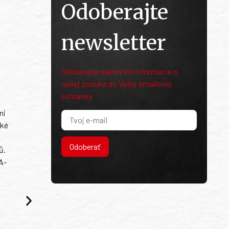
Odoberajte
newsletter
Odoberajte najnovšie informácie o
našej ponuke do Vašej emailovej
schránky.
ni
ské
Odoberať
ů.
A-