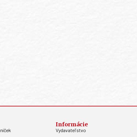
Informácie
níček
Vydavateľstvo