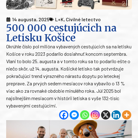
14 augusta, 2025
L+K
,
Civilné letectvo
500 000 cestujúcich na
Letisku Košice
Okrúhle číslo pol milióna vybavených cestujúcich sa na letisku
Košice v roku 2023 podarilo dosiahnuť koncom septembra.
Vlani to bolo 25. augusta a v tomto roku sa to podarilo ešte o
niečo skôr, už 14. augusta. Košické letisko tak potvrdzuje
pokračujúci trend výrazného nárastu dopytu po leteckej
preprave. Za prvých sedem mesiacov roka vybavilo o 13 %
viac ako za rovnaké obdobie minulého roka. Júl 2025 bol
najsilnejším mesiacom v histórii letiska s vyše 132-tisíc
vybavenými cestujúcimi.