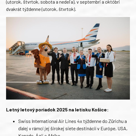
(utorok, štvrtok, sobota a nedeľa), v septembri a októbri
dvakrát týždenne (utorok, štvrtok).
Letný letový poriadok 2025 na letisku Košice:
Swiss International Air Lines 4x týždenne do Zürichu a
ďalej v rámci jej širokej siete destinácií v Európe, USA,
Kanade, Ázii a Afrike.