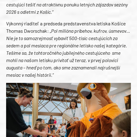
cestujúci tešiť na atraktívnu ponuku letných zájazdov sezóny
2026 s odletmi z Košíc.“
Výkonný riaditeľ a predseda predstavenstva letiska Košice
Thomas Dworschak:
„Pol milióna príbehov, kufrov, úsmevov…
Nie je to samozrejmosť vybaviť 500-tisíc cestujúcich za
sedem a pol mesiaca pre regionálne letisko našej kategórie.
Tešíme sa, že tohtoročného jubilejného cestujúceho sme
mohli na našom letisku privítať už teraz, v prvej polovici
augusta – hneď po tom, ako sme zaznamenali najrušnejší
mesiac v našej histórii.“