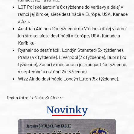
LOT Poľské aerolínie 6x týždenne do Varšavy a ďalej v
rámci jej širokej siete destinácií v Európe, USA, Kanade
a Ázii.
Austrian Airlines 14x týždenne do Viedne a ďalej v rámci
ich širokej siete destinácií v Európe, USA, Kanade a
Karibiku.
Ryanair do destinácií: Londýn Stansted (5x týždenne),
Praha (4x týždenne), Liverpool (3x týždenne), Dublin (2x
týždenne), Zadar (v mesiacoch júl a august 4x týždenne,
v septembri a októbri 2x týždenne).
Wizz Air do destinácie Londýn Luton (5x týždenne).
Text a foto: Letisko Košice /r
Novinky