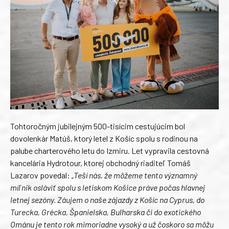
Tohtoročným jubilejným 500-tisícim cestujúcim bol
dovolenkár Matúš, ktorý letel z Košíc spolu s rodinou na
palube charterového letu do Izmiru. Let vypravila cestovná
kancelária Hydrotour, ktorej obchodný riaditeľ Tomáš
Lazarov povedal:
„Teší nás, že môžeme tento významný
míľnik osláviť spolu s letiskom Košice práve počas hlavnej
letnej sezóny. Záujem o naše zájazdy z Košíc na Cyprus, do
Turecka, Grécka, Španielska, Bulharska či do exotického
Ománu je tento rok mimoriadne vysoký a už čoskoro sa môžu