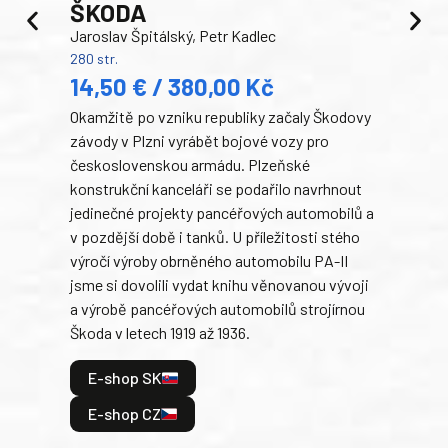
ŠKODA
TA
Jaroslav Špitálský, Petr Kadlec
Ben
280 str.
352 s
14,50 € / 380,00 Kč
22
Okamžitě po vzniku republiky začaly Škodovy
Tank
závody v Plzni vyrábět bojové vozy pro
býva
československou armádu. Plzeňské
Rusk
konstrukční kanceláři se podařilo navrhnout
armá
jedinečné projekty pancéřových automobilů a
stře
v pozdější době i tanků. U příležitosti stého
při 
výročí výroby obrněného automobilu PA-II
blíz
jsme si dovolili vydat knihu věnovanou vývoji
tank
a výrobě pancéřových automobilů strojírnou
v lé
Škoda v letech 1919 až 1936.
tak 
hrdi
E-shop SK
je: 
odeh
E-shop CZ
bitv