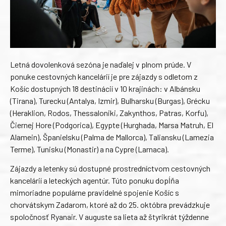
Letná dovolenková sezóna je naďalej v plnom prúde. V
ponuke cestovných kancelárií je pre zájazdy s odletom z
Košíc dostupných 18 destinácií v 10 krajinách: v Albánsku
(Tirana), Turecku (Antalya, Izmir), Bulharsku (Burgas), Grécku
(Heraklion, Rodos, Thessaloniki, Zakynthos, Patras, Korfu),
Čiernej Hore (Podgorica), Egypte (Hurghada, Marsa Matruh, El
Alamein), Španielsku (Palma de Mallorca), Taliansku (Lamezia
Terme), Tunisku (Monastir) a na Cypre (Larnaca).
Zájazdy a letenky sú dostupné prostredníctvom cestovných
kancelárií a leteckých agentúr. Túto ponuku dopĺňa
mimoriadne populárne pravidelné spojenie Košíc s
chorvátskym Zadarom, ktoré až do 25. októbra prevádzkuje
spoločnosť Ryanair. V auguste sa lieta až štyrikrát týždenne