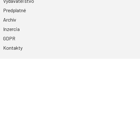
Vydavateľstvo
Predplatné
Archív
Inzercia
GDPR
Kontakty
Facebook
Magnetpress.online
© 2023 Všetky práva vyhradené. Dizajn a
programovanie: