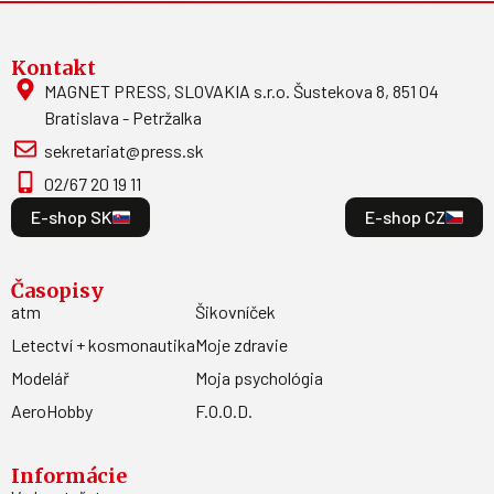
Kontakt
MAGNET PRESS, SLOVAKIA s.r.o. Šustekova 8, 851 04
Bratislava - Petržalka
sekretariat@press.sk
02/67 20 19 11
E-shop SK
E-shop CZ
Časopisy
atm
Šikovníček
Letectví + kosmonautika
Moje zdravie
Modelář
Moja psychológia
AeroHobby
F.O.O.D.
Informácie