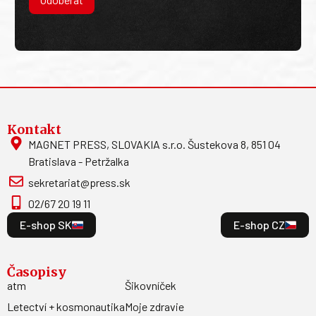
Kontakt
MAGNET PRESS, SLOVAKIA s.r.o. Šustekova 8, 851 04
Bratislava - Petržalka
sekretariat@press.sk
02/67 20 19 11
E-shop SK
E-shop CZ
Časopisy
atm
Šikovníček
Letectví + kosmonautika
Moje zdravie