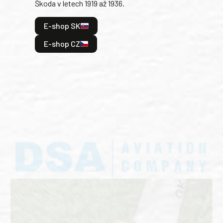
Škoda v letech 1919 až 1936.
tak 
hrdi
E-shop SK
je: 
odeh
E-shop CZ
bitv
E
E