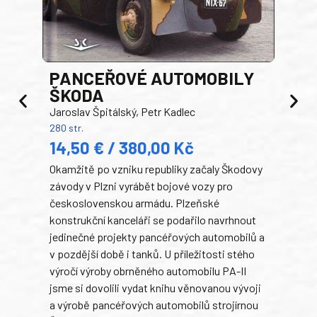
PANCEŘOVÉ AUTOMOBILY
ŠKODA
TA
Jaroslav Špitálský, Petr Kadlec
Ben
280 str.
352 s
14,50 € / 380,00 Kč
22
Okamžitě po vzniku republiky začaly Škodovy
Tank
závody v Plzni vyrábět bojové vozy pro
býva
československou armádu. Plzeňské
Rusk
konstrukční kanceláři se podařilo navrhnout
armá
jedinečné projekty pancéřových automobilů a
stře
v pozdější době i tanků. U příležitosti stého
při 
výročí výroby obrněného automobilu PA-II
blíz
jsme si dovolili vydat knihu věnovanou vývoji
tank
a výrobě pancéřových automobilů strojírnou
v lé