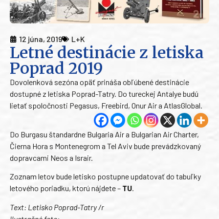
12 júna, 2019
L+K
Letné destinácie z letiska
Poprad 2019
Dovolenková sezóna opäť prináša obľúbené destinácie
dostupné z letiska Poprad-Tatry. Do tureckej Antalye budú
lietať spoločnosti Pegasus, Freebird, Onur Air a AtlasGlobal.
Do Burgasu štandardne Bulgaria Air a Bulgarian Air Charter,
Čierna Hora s Montenegrom a Tel Aviv bude prevádzkovaný
dopravcami Neos a Israir.
Zoznam letov bude letisko postupne updatovať do tabuľky
letového poriadku, ktorú nájdete –
TU
.
Text: Letisko Poprad-Tatry /r
Ilustračné foto: