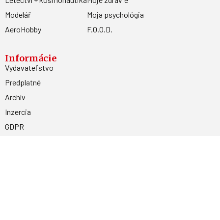
Modelář
Moja psychológia
AeroHobby
F.O.O.D.
Informácie
Vydavateľstvo
Predplatné
Archív
Inzercia
GDPR
Kontakty
Facebook