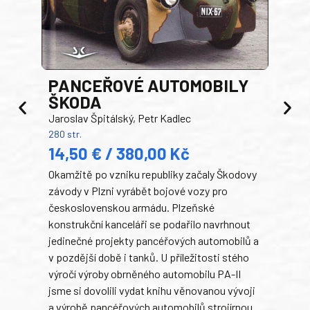
PANCEŘOVÉ AUTOMOBILY
ŠKODA
TA
Jaroslav Špitálský, Petr Kadlec
Ben
280 str.
352 s
14,50 € / 380,00 Kč
22
Okamžitě po vzniku republiky začaly Škodovy
Tank
závody v Plzni vyrábět bojové vozy pro
býva
československou armádu. Plzeňské
Rusk
konstrukční kanceláři se podařilo navrhnout
armá
jedinečné projekty pancéřových automobilů a
stře
v pozdější době i tanků. U příležitosti stého
při 
výročí výroby obrněného automobilu PA-II
blíz
jsme si dovolili vydat knihu věnovanou vývoji
tank
a výrobě pancéřových automobilů strojírnou
v lé