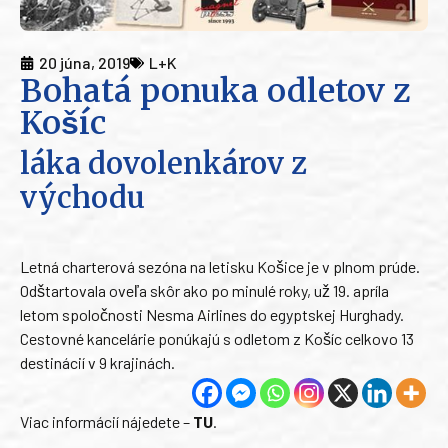
20 júna, 2019
L+K
Bohatá ponuka odletov z
Košíc
láka dovolenkárov z
východu
Letná charterová sezóna na letisku Košice je v plnom prúde.
Odštartovala oveľa skôr ako po minulé roky, už 19. apríla
letom spoločnosti Nesma Airlines do egyptskej Hurghady.
Cestovné kancelárie ponúkajú s odletom z Košíc celkovo 13
destinácií v 9 krajinách.
Viac informácií nájedete –
TU
.