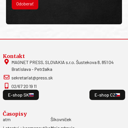
Odoberať
Kontakt
MAGNET PRESS, SLOVAKIA s.r.o. Šustekova 8, 851 04
Bratislava - Petržalka
sekretariat@press.sk
02/67 20 19 11
E-shop SK
E-shop CZ
Časopisy
atm
Šikovníček
Letectví + kosmonautika
Moje zdravie