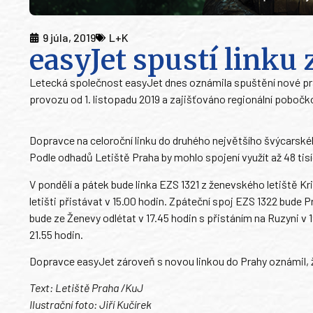
9 júla, 2019
L+K
easyJet spustí linku
Letecká společnost easyJet dnes oznámila spuštění nové pra
provozu od 1. listopadu 2019 a zajišťováno regionální pobočko
Dopravce na celoroční linku do druhého největšího švýcarskéh
Podle odhadů Letiště Praha by mohlo spojení využít až 48 tis
V pondělí a pátek bude linka EZS 1321 z ženevského letiště 
letišti přistávat v 15.00 hodin. Zpáteční spoj EZS 1322 bude P
bude ze Ženevy odlétat v 17.45 hodin s přistáním na Ruzyni v 1
21.55 hodin.
Dopravce easyJet zároveň s novou linkou do Prahy oznámil, ž
Text: Letiště Praha /KuJ
Ilustrační foto: Jiří Kučírek