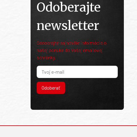
Odoberajte
newsletter
Odoberajte najnovšie informácie o
našej ponuke do Vašej emailovej
schránky.
Odoberať