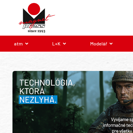
atm
L+K
Modelář