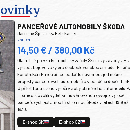
ovinky
PANCEŘOVÉ AUTOMOBILY ŠKODA
Jaroslav Špitálský, Petr Kadlec
280 str.
14,50 € / 380,00 Kč
Okamžitě po vzniku republiky začaly Škodovy závody v Plz
vyrábět bojové vozy pro československou armádu. Plzeň
konstrukční kanceláři se podařilo navrhnout jedinečné
projekty pancéřových automobilů a v pozdější době i tank
U příležitosti stého výročí výroby obrněného automobilu P
II jsme si dovolili vydat knihu věnovanou vývoji a výrobě
pancéřových automobilů strojírnou Škoda v letech 1919 až
1936.
E-shop SK
E-shop CZ