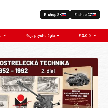
E-shop SK
E-shop CZ
e
Moja psychológia
F.O.O.D.