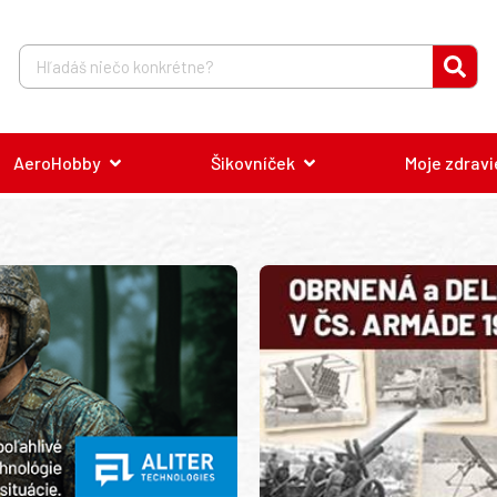
AeroHobby
Šikovníček
Moje zdravi