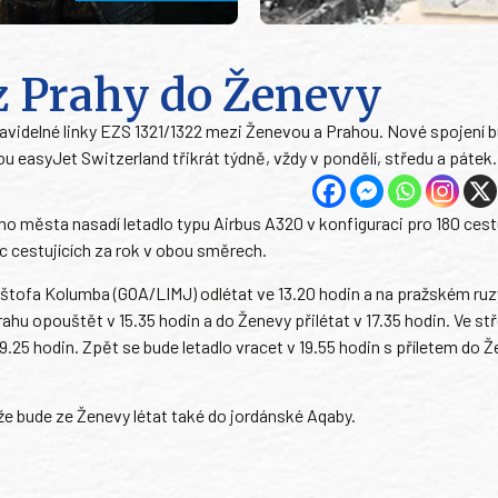
 z Prahy do Ženevy
videlné linky EZS 1321/1322 mezi Ženevou a Prahou. Nové spojení b
u easyJet Switzerland třikrát týdně, vždy v pondělí, středu a pátek.
o města nasadí letadlo typu Airbus A320 v konfiguraci pro 180 cestu
íc cestujících za rok v obou směrech.
Krištofa Kolumba (GOA/LIMJ) odlétat ve 13.20 hodin a na pražském r
rahu opouštět v 15.35 hodin a do Ženevy přilétat v 17.35 hodin. Ve st
9.25 hodin. Zpět se bude letadlo vracet v 19.55 hodin s příletem do 
e bude ze Ženevy létat také do jordánské Aqaby.