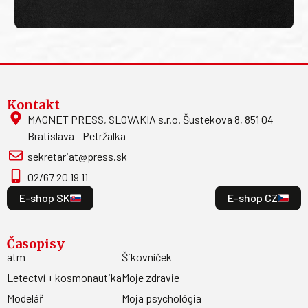
Kontakt
MAGNET PRESS, SLOVAKIA s.r.o. Šustekova 8, 851 04
Bratislava - Petržalka
sekretariat@press.sk
02/67 20 19 11
E-shop SK
E-shop CZ
Časopisy
atm
Šikovníček
Letectví + kosmonautika
Moje zdravie
Modelář
Moja psychológia