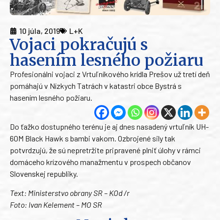
10 júla, 2019
L+K
Vojaci pokračujú s
hasením lesného požiaru
Profesionálni vojaci z Vrtuľníkového krídla Prešov už tretí deň
pomáhajú v Nízkych Tatrách v katastri obce Bystrá s
hasením lesného požiaru.
Do ťažko dostupného terénu je aj dnes nasadený vrtuľník UH-
60M Black Hawk s bambi vakom. Ozbrojené sily tak
potvrdzujú, že sú nepretržite pripravené plniť úlohy v rámci
domáceho krízového manažmentu v prospech občanov
Slovenskej republiky.
Text: Ministerstvo obrany SR – KOd /r
Foto: Ivan Kelement – MO SR