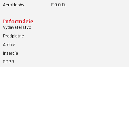
AeroHobby
F.O.O.D.
Informácie
Vydavateľstvo
Predplatné
Archív
Inzercia
GDPR
Kontakty
Facebook