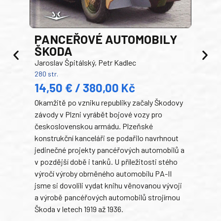
PANCEŘOVÉ AUTOMOBILY
ŠKODA
TA
Jaroslav Špitálský, Petr Kadlec
Ben
280 str.
352 s
14,50 € / 380,00 Kč
22
Okamžitě po vzniku republiky začaly Škodovy
Tank
závody v Plzni vyrábět bojové vozy pro
býva
československou armádu. Plzeňské
Rusk
konstrukční kanceláři se podařilo navrhnout
armá
jedinečné projekty pancéřových automobilů a
stře
v pozdější době i tanků. U příležitosti stého
při 
výročí výroby obrněného automobilu PA-II
blíz
jsme si dovolili vydat knihu věnovanou vývoji
tank
a výrobě pancéřových automobilů strojírnou
v lé
Škoda v letech 1919 až 1936.
tak 