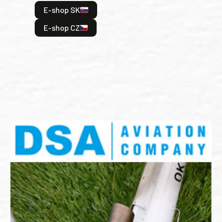
hrdi
E-shop SK
je: 
odeh
E-shop CZ
bitv
E
E