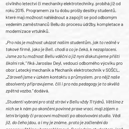
civilního letectví či mechaniky elektrotechniky, probíhá již od
roku 2015. Programem za tu dobu prošly desítky studentů,
které mají možnost nahlédnout a zapojit se pod odborným
vedením zaměstnanců Bellu do procesu údržby, kompletace a
modernizace vrtulníků.
„Pro nás je možnost ukázat našim studentům, jak to reálně v
takové firmě, jako je Bell, chodí a co je čeká, k nezaplacení.
Jsme za tu možnost Bellu vděční a již nyní diskutujeme příští
školní rok,“
říká Jaroslav Deyl, vedoucí odborného výcviku pro
obor Letecký mechanik a Mechanik elektrotechnik v SOŠCL.
„Zároveň jsme v úzkém kontaktu s průmyslem, pro nějž naše
absolventy připravujeme, čili i pro nás pedagogy je to skvělá
zpětná vazba,“
dodává.
„Studenti vybraní pro stáž stráví v Bellu vždy 11 týdnů. Většina z
nich se k nám po skončení povinné praxe vrací, mají zájem o
letní brigády či pracovní možnosti po absolvování studia. Vědí
již, do čeho jdou, a i my je známe, proto je začlenění do