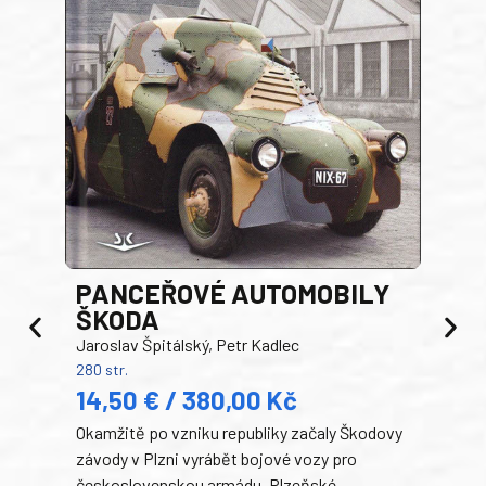
PANCEŘOVÉ AUTOMOBILY
ŠKODA
TA
Jaroslav Špitálský, Petr Kadlec
Ben
280 str.
352 s
14,50 € / 380,00 Kč
22
Okamžitě po vzniku republiky začaly Škodovy
Tank
závody v Plzni vyrábět bojové vozy pro
býva
československou armádu. Plzeňské