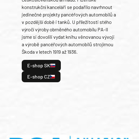
Rusk
konstrukční kanceláři se podařilo navrhnout
armá
jedinečné projekty pancéřových automobilů a
stře
v pozdější době i tanků. U příležitosti stého
při 
výročí výroby obrněného automobilu PA-II
blíz
jsme si dovolili vydat knihu věnovanou vývoji
tank
a výrobě pancéřových automobilů strojírnou
v lé
Škoda v letech 1919 až 1936.
tak 
hrdi
E-shop SK
je: 
odeh
E-shop CZ
bitv
E
E