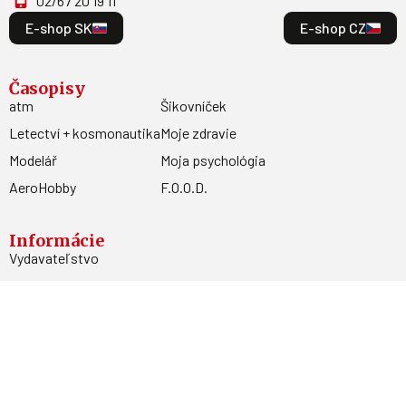
02/67 20 19 11
E-shop SK
E-shop CZ
Časopisy
atm
Šikovníček
Letectví + kosmonautika
Moje zdravie
Modelář
Moja psychológia
AeroHobby
F.O.O.D.
Informácie
Vydavateľstvo
Predplatné
Archív
Inzercia
GDPR
Kontakty