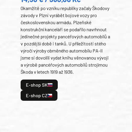
Okamžitě po vzniku republiky začaly Škodovy
Tank
závody v Plzni vyrábět bojové vozy pro
býva
československou armádu. Plzeňské
Rusk
konstrukční kanceláři se podařilo navrhnout
armá
jedinečné projekty pancéřových automobilů a
stře
v pozdější době i tanků. U příležitosti stého
při 
výročí výroby obrněného automobilu PA-II
blíz
jsme si dovolili vydat knihu věnovanou vývoji
tank
a výrobě pancéřových automobilů strojírnou
v lé
Škoda v letech 1919 až 1936.
tak 
hrdi
E-shop SK
je: 
odeh
E-shop CZ
bitv
E
E