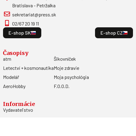
Bratislava - Petržalka
sekretariat@press.sk
02/67 20 19 11
E-shop SK
E-shop CZ
Časopisy
atm
Šikovníček
Letectví + kosmonautika
Moje zdravie
Modelář
Moja psychológia
AeroHobby
F.O.O.D.
Informácie
Vydavateľstvo
Predplatné
Archív