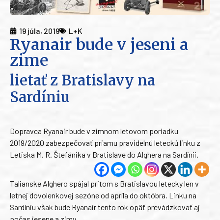
19 júla, 2019
L+K
Ryanair bude v jeseni a
zime
lietať z Bratislavy na
Sardíniu
Dopravca Ryanair bude v zimnom letovom poriadku
2019/2020 zabezpečovať priamu pravidelnú leteckú linku z
Letiska M. R. Štefánika v Bratislave do Alghera na Sardínii.
Talianske Alghero spájal pritom s Bratislavou letecky len v
letnej dovolenkovej sezóne od apríla do októbra. Linku na
Sardíniu však bude Ryanair tento rok opäť prevádzkovať aj
počas jesene a zimy.