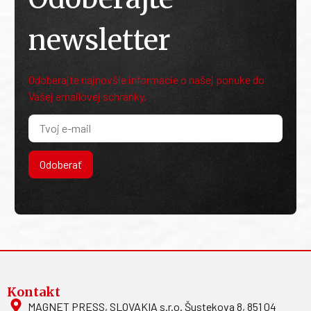
newsletter
Odoberajte najnovšie informácie o našej ponuke do
Vašej emailovej schránky.
Odoberať
Kontakt
MAGNET PRESS, SLOVAKIA s.r.o. Šustekova 8, 851 04