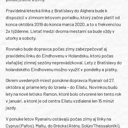
Pravidelná letecká linka z Bratislavy do Alghera bude k
dispozícii v zimnom letovom poriadku, ktorý začne platiť od
konca októbra 2019 do konca marca 2020, a to s frekvenciou
2x týždenne. Lietať medzi dvoma mestami sa bude vždy v
utorky a soboty.
Rovnako bude dopravca počas zimy zabezpečovať aj
pravidelnú linku do Eindhovenu v Holandsku, ktorú počas
vlaňajšej zimnej sezóny neprevádzkoval. Lety z Bratislavy do
holandského Eindhovenu možno využiť v pondelky a piatky.
Okrem uvedených miest ponúkne dopravca Ryanair od 27.
októbra aj priame lety do Izraela – do Eilatu. Novinkou budú
lety na nové letisko Ramon, ktoré bolo otvorené len tento rok
v januári, a ktoré je od centra Eilatu vzdialené len 15 minút
jazdy.
V ponuke letov Ryanairu ostávajú počas zimy aj linky na
Cyprus (Pafos), Maltu, do Grécka (Atény, Solún/Thessaloniki),