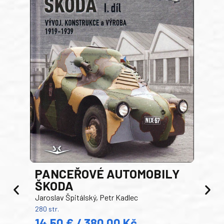
PANCEŘOVÉ AUTOMOBILY
ŠKODA
TA
Jaroslav Špitálský, Petr Kadlec
Ben
280 str.
352 s
14,50 € / 380,00 Kč
22