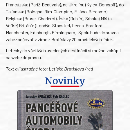
Francúzska (Paríž-Beauvais), na Ukrajinu (Kyjev-Boryspiľ), do
Talianska (Bologna, Rím-Ciampino, Miláno-Bergamo),
Belgicka (Brusel-Charleroi), Írska (Dublin), Srbska (Niš) a
Veľkej Británie (Londýn-Stansted, Leeds-Bradford,
Manchester, Edinburgh, Birmingham). Spolu bude dopravca
zabezpečovať v zime z Bratislavy 20 pravidelných liniek.
Letenky do všetkých uvedených destinácií si možno zakúpiť
na webe dopravcu.
Text a ilustračné foto: Letisko Bratislava /red
Novinky