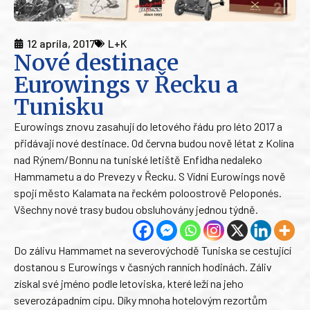
12 apríla, 2017
L+K
Nové destinace
Eurowings v Řecku a
Tunisku
Eurowings znovu zasahují do letového řádu pro léto 2017 a
přidávají nové destinace. Od června budou nově létat z Kolína
nad Rýnem/Bonnu na tuniské letiště Enfidha nedaleko
Hammametu a do Prevezy v Řecku. S Vídní Eurowings nově
spojí město Kalamata na řeckém poloostrově Peloponés.
Všechny nové trasy budou obsluhovány jednou týdně.
Do zálivu Hammamet na severovýchodě Tuniska se cestující
dostanou s Eurowings v časných ranních hodinách. Záliv
získal své jméno podle letoviska, které leží na jeho
severozápadním cípu. Díky mnoha hotelovým rezortům