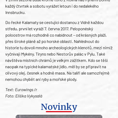
každý čtvrtek a sobotu vyrážet letoun i do nedalekého
Innsbrucku.
Do řecké Kalamaty se cestující dostanou z Vídně každou
středu, první let vyráží 7. června 2017. Peloponéský
poloostrov má rozhodně co nabídnout – od krásných pláží,
přes široké pláně až po horské oblasti. Nahlédnout do
historie tu dovolí mnoho archeologických klenotů, mezi nimiž
vyčnívají Mykény, Tíryns nebo Nestorův palác v Pylu. Také
návštěva místních chrámů je velkým zážitkem. Kdo se těší
naopak na typické kalamatské jídlo, měl by se připravit na
olivový olej, česnek a hodně masa. Na talíři ale samozřejmě
nemohou chybět ani ryby a mořské plody.
Text: Eurowings /r
Foto: Eliška Vykysalá
Novinky