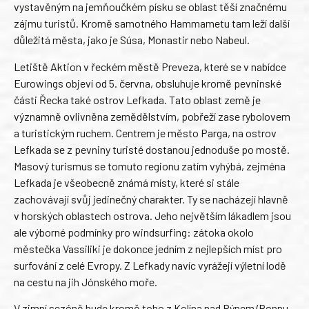
vystavěným na jemňoučkém písku se oblast těší značnému
zájmu turistů. Kromě samotného Hammametu tam leží další
důležitá města, jako je Súsa, Monastir nebo Nabeul.
Letiště Aktion v řeckém městě Preveza, které se v nabídce
Eurowings objeví od 5. června, obsluhuje kromě pevninské
části Řecka také ostrov Lefkada. Tato oblast země je
významně ovlivněna zemědělstvím, pobřeží zase rybolovem
a turistickým ruchem. Centrem je město Parga, na ostrov
Lefkada se z pevniny turisté dostanou jednoduše po mostě.
Masový turismus se tomuto regionu zatím vyhýbá, zejména
Lefkada je všeobecně známá místy, které si stále
zachovávají svůj jedinečný charakter. Ty se nacházejí hlavně
v horských oblastech ostrova. Jeho největším lákadlem jsou
ale výborné podmínky pro windsurfing: zátoka okolo
městečka Vassiliki je dokonce jedním z nejlepších míst pro
surfování z celé Evropy. Z Lefkady navíc vyrážejí výletní lodě
na cestu na jih Jónského moře.
V zimní sezóně bude kromě toho z Kolína nad Rýnem/Bonnu