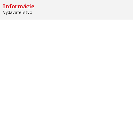
Informácie
Vydavateľstvo
Predplatné
Archív
Inzercia
GDPR
Kontakty
Facebook
Magnetpress.online
© 2023 Všetky práva vyhradené. Dizajn a