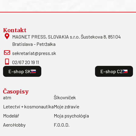
Kontakt
MAGNET PRESS, SLOVAKIA s.r.o. Šustekova 8, 851 04
Bratislava - Petržalka
sekretariat@press.sk
02/67 20 19 11
E-shop SK
E-shop CZ
Časopisy
atm
Šikovníček
Letectví + kosmonautika
Moje zdravie
Modelář
Moja psychológia
AeroHobby
F.O.O.D.