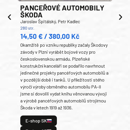
PANCEŘOVÉ AUTOMOBILY
ŠKODA
TA
Jaroslav Špitálský, Petr Kadlec
Ben
280 str.
352 s
14,50 € / 380,00 Kč
22
Okamžitě po vzniku republiky začaly Škodovy
Tank
závody v Plzni vyrábět bojové vozy pro
býva
československou armádu. Plzeňské
Rusk
konstrukční kanceláři se podařilo navrhnout
armá
jedinečné projekty pancéřových automobilů a
stře
v pozdější době i tanků. U příležitosti stého
při 
výročí výroby obrněného automobilu PA-II
blíz
jsme si dovolili vydat knihu věnovanou vývoji
tank
a výrobě pancéřových automobilů strojírnou
v lé
Škoda v letech 1919 až 1936.
tak 
hrdi
E-shop SK
je: 
odeh