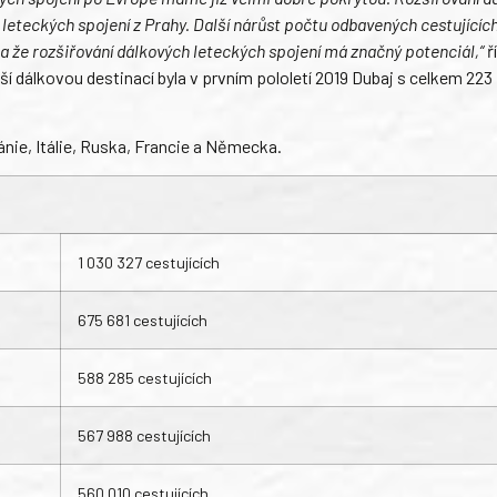
 leteckých spojení z Prahy. Další nárůst počtu odbavených cestujícíc
 a že rozšiřování dálkových leteckých spojení má značný potenciál,“
ř
 dálkovou destinací byla v prvním pololetí 2019 Dubaj s celkem 223
itánie, Itálie, Ruska, Francie a Německa.
1 030 327 cestujících
675 681 cestujících
588 285 cestujících
567 988 cestujících
560 010 cestujících