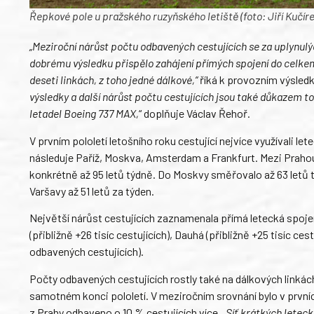
Řepkové pole u pražského ruzyňského letiště (foto: Jiří Kučíre
„Meziroční nárůst počtu odbavených cestujících se za uplynulý
dobrému výsledku přispělo zahájení přímých spojení do celkem 
deseti linkách, z toho jedné dálkové,“
říká k provozním výsled
výsledky a další nárůst počtu cestujících jsou také důkazem 
letadel Boeing 737 MAX,
“ doplňuje Václav Řehoř.
V prvním pololetí letošního roku cestující nejvíce využívali l
následuje Paříž, Moskva, Amsterdam a Frankfurt. Mezi Prahou 
konkrétně až 95 letů týdně. Do Moskvy směřovalo až 63 letů t
Varšavy až 51 letů za týden.
Největší nárůst cestujících zaznamenala přímá letecká spojen
(přibližně +26 tisíc cestujících), Dauhá (přibližně +25 tisíc cest
odbavených cestujících).
Počty odbavených cestujících rostly také na dálkových linkách
samotném konci pololetí. V meziročním srovnání bylo v první
z Prahy odbaveno o 10 % cestujících více.
„Síť krátkých letec