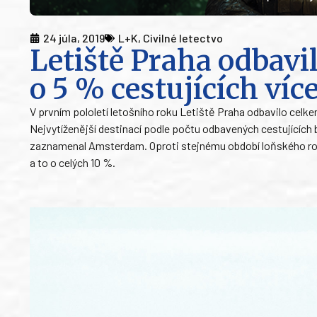
24 júla, 2019
L+K
,
Civilné letectvo
Letiště Praha odbavi
o 5 % cestujících víc
V prvním pololetí letošního roku Letiště Praha odbavilo celke
Nejvytíženější destinací podle počtu odbavených cestujících 
zaznamenal Amsterdam. Oproti stejnému období loňského rok
a to o celých 10 %.