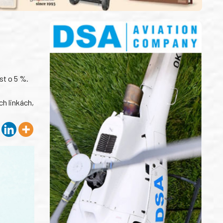
st o 5 %.
h linkách,