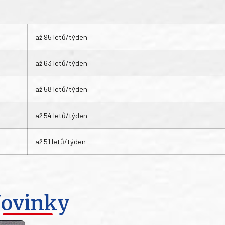
až 95 letů/týden
až 63 letů/týden
až 58 letů/týden
až 54 letů/týden
až 51 letů/týden
ovinky