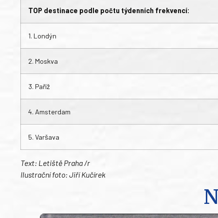
TOP destinace podle počtu týdenních frekvencí:
1. Londýn
2. Moskva
3. Paříž
4. Amsterdam
5. Varšava
Text: Letiště Praha /r
Ilustrační foto: Jiří Kučírek
N