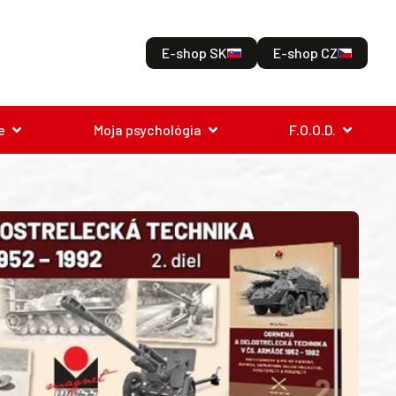
E-shop SK
E-shop CZ
e
Moja psychológia
F.O.O.D.