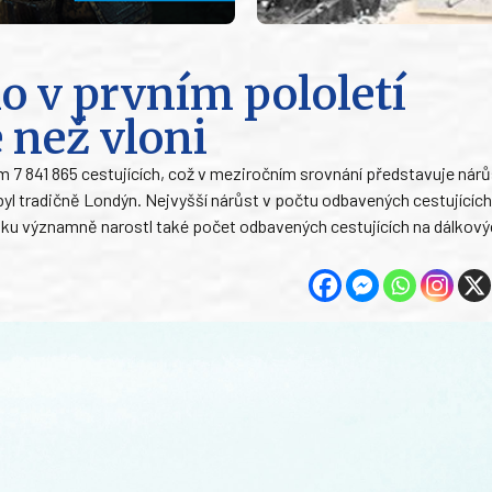
lo v prvním pololetí
e než vloni
m 7 841 865 cestujících, což v meziročním srovnání představuje nárů
byl tradičně Londýn. Nejvyšší nárůst v počtu odbavených cestujících
u významně narostl také počet odbavených cestujících na dálkovýc