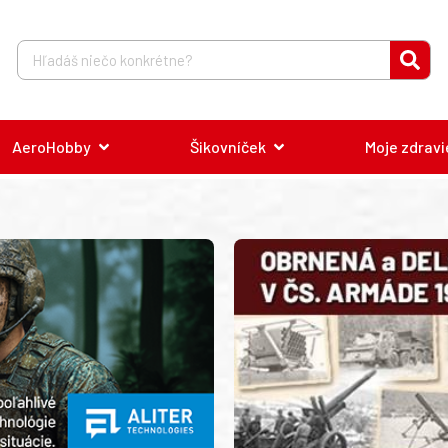
AeroHobby
Šikovníček
Moje zdravi