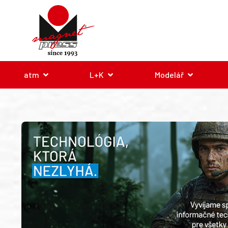
atm
L+K
Modelář