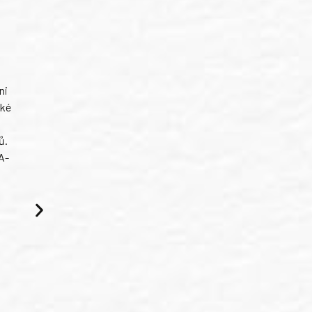
ni
ské
ů.
A-