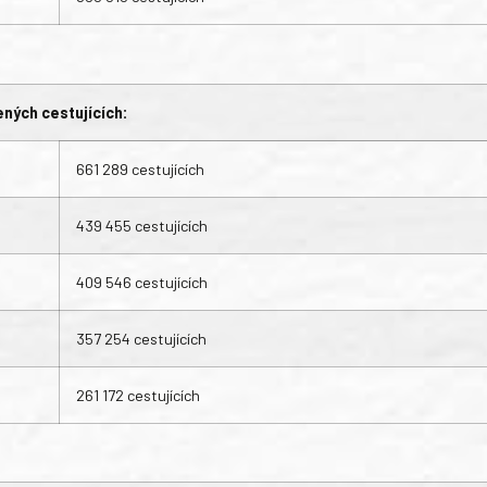
ných cestujících:
661 289 cestujících
439 455 cestujících
409 546 cestujících
357 254 cestujících
261 172 cestujících