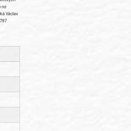
h na
íká Václav
 797