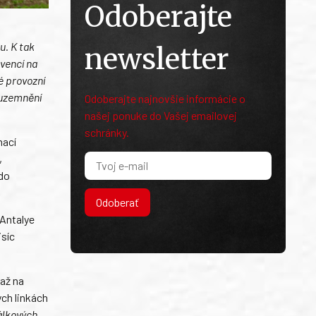
Odoberajte
u. K tak
newsletter
kvencí na
é provozní
 uzemnění
Odoberajte najnovšie informácie o
našej ponuke do Vašej emailovej
schránky.
nací
,
 do
Odoberať
 Antalye
isíc
 až na
ých linkách
álkových