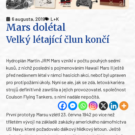
6 augusta, 2019
L+K
Mars dolétal
Velký létající člun končí
Hydroplán Martin JRM Mars vznikl v počtu pouhých sedmi
kusů, z nichž poslední s pojmenováním Hawaii Mars II ještě
před nedávnem létal v rámci hasicích akcí, neboť byl upraven
pro protipožární úkoly. Nyní se ale, jak se zdá, letová kariéra
strojů definitivně završila a jejich provozovatel, společnost
Coulson Flying Tankers, s nimi nadále nepočítá.
První prototyp Marsu vzlétl 23. června 1942 po více než
tříletém vývoji na základě zakázky amerického námořnictva
US Navy, které požadovalo dálkový hlídkový letoun. Ještě