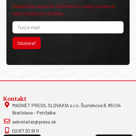
Odoberajte najnovšie informácie o našej ponuke do
Vašej emailovej schránky.
Odoberať
Kontakt
MAGNET PRESS, SLOVAKIA s.r.o. Šustekova 8, 851 04
Bratislava - Petržalka
sekretariat@press.sk
02/67 20 19 11