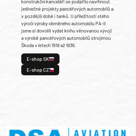
konstrukční kanceláři se podařilo navrhnout
armá
jedinečné projekty pancéřových automobilů a
stře
v pozdější době i tanků. U příležitosti stého
při 
výročí výroby obrněného automobilu PA-II
blíz
jsme si dovolili vydat knihu věnovanou vývoji
tank
a výrobě pancéřových automobilů strojírnou
v lé
Škoda v letech 1919 až 1936.
tak 
hrdi
E-shop SK
je: 
odeh
E-shop CZ
bitv
E
E