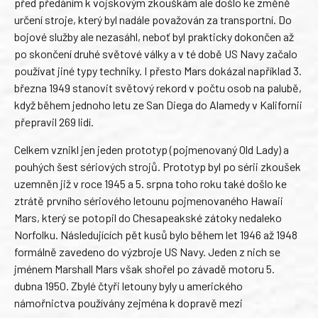
před předáním k vojskovým zkouškám ale došlo ke změně
určení stroje, který byl nadále považován za transportní. Do
bojové služby ale nezasáhl, neboť byl prakticky dokončen až
po skončení druhé světové války a v té době US Navy začalo
používat jiné typy techniky. I přesto Mars dokázal například 3.
března 1949 stanovit světový rekord v počtu osob na palubě,
když během jednoho letu ze San Diega do Alamedy v Kalifornii
přepravil 269 lidí.
Celkem vznikl jen jeden prototyp (pojmenovaný Old Lady) a
pouhých šest sériových strojů. Prototyp byl po sérii zkoušek
uzemněn již v roce 1945 a 5. srpna toho roku také došlo ke
ztrátě prvního sériového letounu pojmenovaného Hawaii
Mars, který se potopil do Chesapeakské zátoky nedaleko
Norfolku. Následujících pět kusů bylo během let 1946 až 1948
formálně zavedeno do výzbroje US Navy. Jeden z nich se
jménem Marshall Mars však shořel po závadě motoru 5.
dubna 1950. Zbylé čtyři letouny byly u amerického
námořnictva používány zejména k dopravě mezi