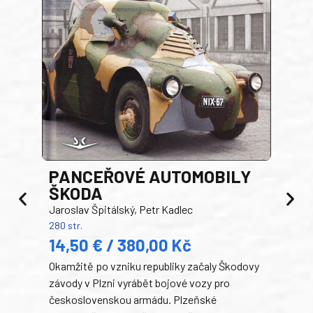
PANCEŘOVÉ AUTOMOBILY
ŠKODA
TA
Jaroslav Špitálský, Petr Kadlec
Ben
280 str.
352 s
14,50 € / 380,00 Kč
22
Okamžitě po vzniku republiky začaly Škodovy
Tank
závody v Plzni vyrábět bojové vozy pro
býva
československou armádu. Plzeňské
Rusk