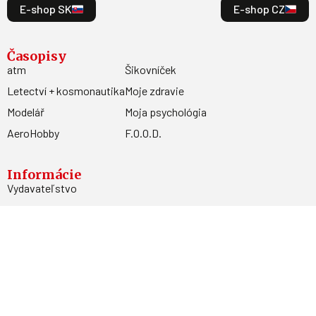
E-shop SK
E-shop CZ
Časopisy
atm
Šikovníček
Letectví + kosmonautika
Moje zdravie
Modelář
Moja psychológia
AeroHobby
F.O.O.D.
Informácie
Vydavateľstvo
Predplatné
Archív
Inzercia
GDPR
Kontakty