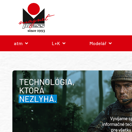
atm
L+K
Modelář