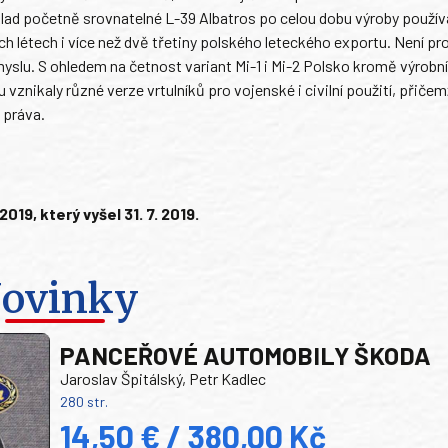
klad početně srovnatelné L-39 Albatros po celou dobu výroby použív
ých létech i více než dvě třetiny polského leteckého exportu. Není pr
yslu. S ohledem na četnost variant Mi-1 i Mi-2 Polsko kromě výrobní
vznikaly různé verze vrtulníků pro vojenské i civilní použití, přičem
 práva.
9, který vyšel 31. 7. 2019.
ovinky
PANCEŘOVÉ AUTOMOBILY ŠKODA
Jaroslav Špitálský, Petr Kadlec
280 str.
14,50 € / 380,00 Kč