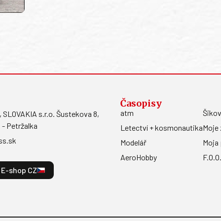
Časopisy
atm
Šikov
LOVAKIA s.r.o. Šustekova 8,
 - Petržalka
Letectví + kosmonautika
Moje 
ss.sk
Modelář
Moja 
AeroHobby
F.O.O
E-shop CZ