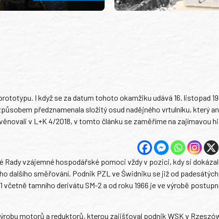
 prototypu. I když se za datum tohoto okamžiku udává 16. listopad 19
 způsobem předznamenala složitý osud nadějného vrtulníku, který an
ěnovali v L+K 4/2018, v tomto článku se zaměříme na zajímavou his
ké Rady vzájemné hospodářské pomoci vždy v pozici, kdy si dokázal
o dalšího směřování. Podnik PZL ve Świdniku se již od padesátých 
-1 včetně tamního derivátu SM-2 a od roku 1966 je ve výrobě postup
výrobu motorů a reduktorů, kterou zajišťoval podnik WSK v Rzeszó