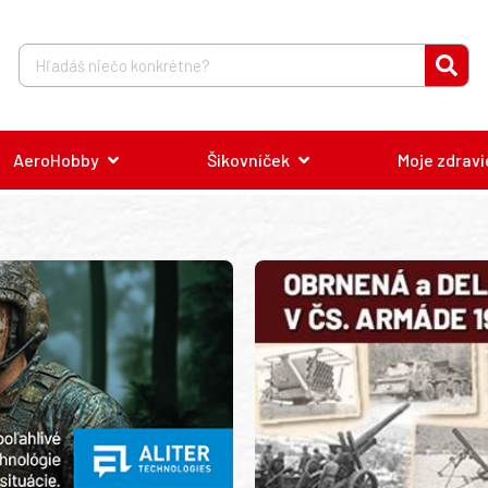
AeroHobby
Šikovníček
Moje zdravi