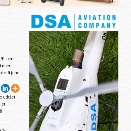
79, není
i dnes
torii jeho
o udržet
let
ně
wě.