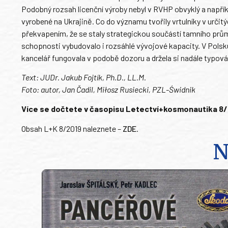
Podobný rozsah licenční výroby nebyl v RVHP obvyklý a napří
vyrobené na Ukrajině. Co do významu tvořily vrtulníky v určit
překvapením, že se staly strategickou součástí tamního prům
schopnosti vybudovalo i rozsáhlé vývojové kapacity. V Polsku 
kancelář fungovala v podobě dozoru a držela si nadále typová
Text: JUDr. Jakub Fojtík, Ph.D., LL.M.
Foto: autor, Jan Čadil, Miłosz Rusiecki, PZL-Świdnik
Více se dočtete v časopisu Letectví+kosmonautika 8/201
Obsah L+K 8/2019 naleznete –
ZDE
.
N