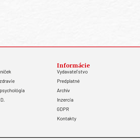
Informácie
níček
Vydavateľstvo
zdravie
Predplatné
psychológia
Archív
.D.
Inzercia
GDPR
Kontakty