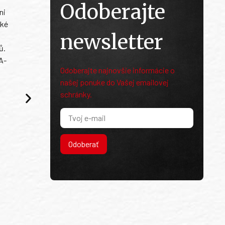
Odoberajte
ni
ské
newsletter
ů.
A-
Odoberajte najnovšie informácie o
našej ponuke do Vašej emailovej
schránky.
Odoberať