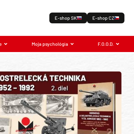
E-shop SK
E-shop CZ
e
Moja psychológia
F.O.O.D.