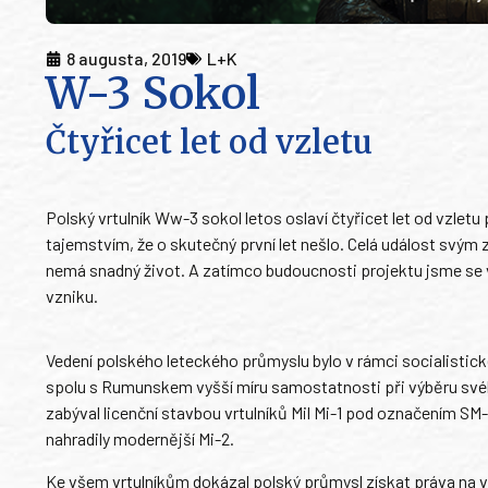
8 augusta, 2019
L+K
W-3 Sokol
Čtyřicet let od vzletu
Polský vrtulník Ww-3 sokol letos oslaví čtyřicet let od vzletu
tajemstvím, že o skutečný první let nešlo. Celá událost svým
nemá snadný život. A zatímco budoucnosti projektu jsme se v
vzniku.
Vedení polského leteckého průmyslu bylo v rámci socialistic
spolu s Rumunskem vyšší míru samostatnosti při výběru svéh
zabýval licenční stavbou vrtulníků Mil Mi-1 pod označením SM
nahradily modernější Mi-2.
Ke všem vrtulníkům dokázal polský průmysl získat práva na 