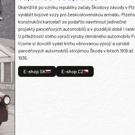
Okamžitě po vzniku republiky začaly Škodovy závody v Plz
vyrábět bojové vozy pro československou armádu. Plzeň
konstrukční kanceláři se podařilo navrhnout jedinečné
projekty pancéřových automobilů a v pozdější době i tank
U příležitosti stého výročí výroby obrněného automobilu P
II jsme si dovolili vydat knihu věnovanou vývoji a výrobě
pancéřových automobilů strojírnou Škoda v letech 1919 až
1936.
E-shop SK
E-shop CZ