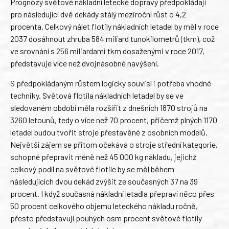
Prognózy světové nákladní letecké dopravy předpokládají
pro následující dvě dekády stálý meziroční růst o 4,2
procenta. Celkový nálet flotily nákladních letadel by měl v roce
2037 dosáhnout zhruba 584 miliard tunokilometrů (tkm), což
ve srovnání s 256 miliardami tkm dosaženými v roce 2017,
představuje více než dvojnásobné navýšení.
S předpokládaným růstem logicky souvisí i potřeba vhodné
techniky. Světová flotila nákladních letadel by se ve
sledovaném období měla rozšířit z dnešních 1870 strojů na
3260 letounů, tedy o více než 70 procent, přičemž plných 1170
letadel budou tvořit stroje přestavěné z osobních modelů.
Největší zájem se přitom očekává o stroje střední kategorie,
schopné přepravit méně než 45 000 kg nákladu, jejichž
celkový podíl na světové flotile by se měl během
následujících dvou dekád zvýšit ze současných 37 na 39
procent. I když současná nákladní letadla přepraví něco přes
50 procent celkového objemu leteckého nákladu ročně,
přesto představují pouhých osm procent světové flotily