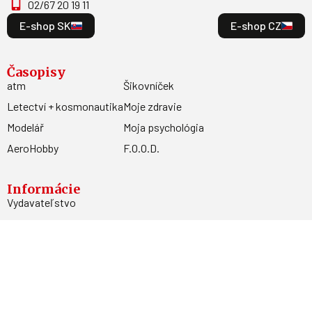
02/67 20 19 11
E-shop SK
E-shop CZ
Časopisy
atm
Šikovníček
Letectví + kosmonautika
Moje zdravie
Modelář
Moja psychológia
AeroHobby
F.O.O.D.
Informácie
Vydavateľstvo
Predplatné
Archív
Inzercia
GDPR
Kontakty