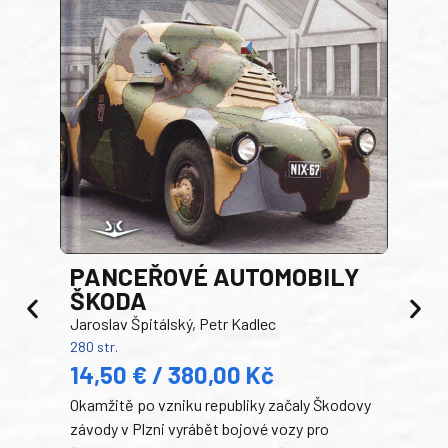
PANCEŘOVÉ AUTOMOBILY
ŠKODA
TA
Jaroslav Špitálský, Petr Kadlec
Ben
280 str.
352 s
14,50 € / 380,00 Kč
22
Okamžitě po vzniku republiky začaly Škodovy
Tank
závody v Plzni vyrábět bojové vozy pro
býva