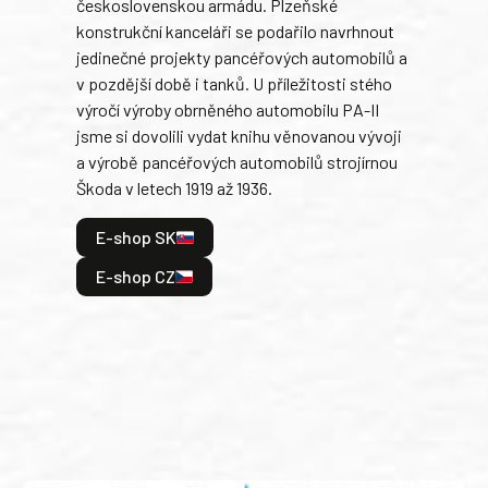
československou armádu. Plzeňské
Rusk
konstrukční kanceláři se podařilo navrhnout
armá
jedinečné projekty pancéřových automobilů a
stře
v pozdější době i tanků. U příležitosti stého
při 
výročí výroby obrněného automobilu PA-II
blíz
jsme si dovolili vydat knihu věnovanou vývoji
tank
a výrobě pancéřových automobilů strojírnou
v lé
Škoda v letech 1919 až 1936.
tak 
hrdi
E-shop SK
je: 
odeh
E-shop CZ
bitv
E
E