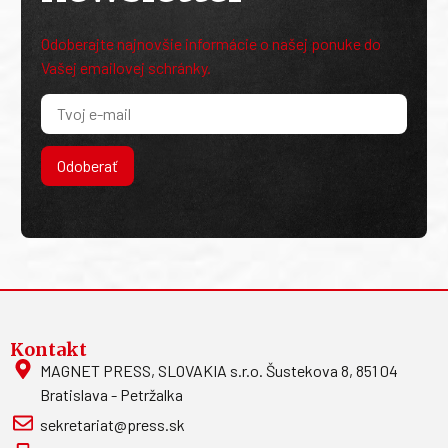
Odoberajte najnovšie informácie o našej ponuke do
Vašej emailovej schránky.
Odoberať
Kontakt
MAGNET PRESS, SLOVAKIA s.r.o. Šustekova 8, 851 04
Bratislava - Petržalka
sekretariat@press.sk