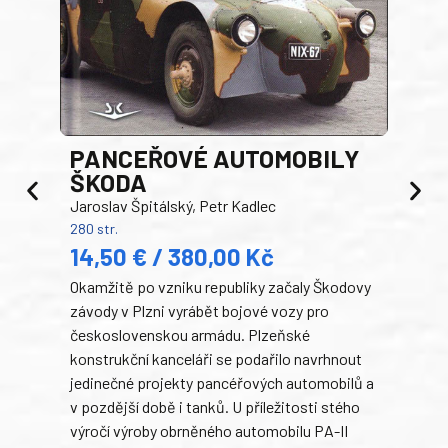
PANCEŘOVÉ AUTOMOBILY
ŠKODA
TA
Jaroslav Špitálský, Petr Kadlec
Ben
280 str.
352 s
14,50 € / 380,00 Kč
22
Okamžitě po vzniku republiky začaly Škodovy
Tank
závody v Plzni vyrábět bojové vozy pro
býva
československou armádu. Plzeňské
Rusk
konstrukční kanceláři se podařilo navrhnout
armá
jedinečné projekty pancéřových automobilů a
stře
v pozdější době i tanků. U příležitosti stého
při 
výročí výroby obrněného automobilu PA-II
blíz