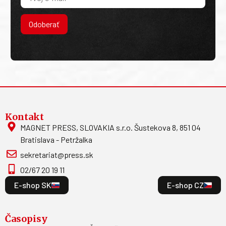
Odoberať
Kontakt
MAGNET PRESS, SLOVAKIA s.r.o. Šustekova 8, 851 04
Bratislava - Petržalka
sekretariat@press.sk
02/67 20 19 11
E-shop SK
E-shop CZ
Časopisy