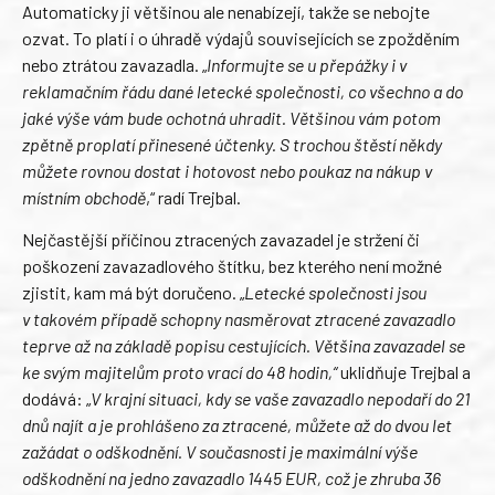
Automaticky ji většinou ale nenabízejí, takže se nebojte
ozvat. To platí i o úhradě výdajů souvisejících se zpožděním
nebo ztrátou zavazadla. „
Informujte se u přepážky i v
reklamačním řádu dané letecké společnosti, co všechno a do
jaké výše vám bude ochotná uhradit. Většinou vám potom
zpětně proplatí přinesené účtenky. S trochou štěstí někdy
můžete rovnou dostat i hotovost nebo poukaz na nákup v
místním obchodě
,“ radí Trejbal.
Nejčastější příčinou ztracených zavazadel je stržení či
poškození zavazadlového štítku, bez kterého není možné
zjistit, kam má být doručeno. „
Letecké společnosti jsou
v takovém případě schopny nasměrovat ztracené zavazadlo
teprve až na základě popisu cestujících.
Většina zavazadel se
ke svým majitelům proto vrací do 48 hodin,“
uklidňuje Trejbal a
dodává: „
V krajní situaci, kdy se vaše zavazadlo nepodaří do 21
dnů najít a je prohlášeno za ztracené, můžete až do dvou let
zažádat o odškodnění. V současnosti je maximální výše
odškodnění na jedno zavazadlo 1445 EUR, což je zhruba 36