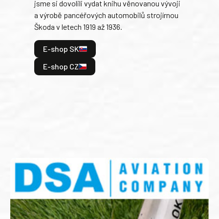
jsme si dovolili vydat knihu věnovanou vývoji
tank
a výrobě pancéřových automobilů strojírnou
v lé
Škoda v letech 1919 až 1936.
tak 
hrdi
E-shop SK
je: 
odeh
E-shop CZ
bitv
E
E