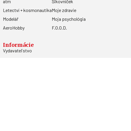
atm
Šikovníček
Letectví + kosmonautika
Moje zdravie
Modelář
Moja psychológia
AeroHobby
F.O.O.D.
Informácie
Vydavateľstvo
Predplatné
Archív
Inzercia
GDPR
Kontakty