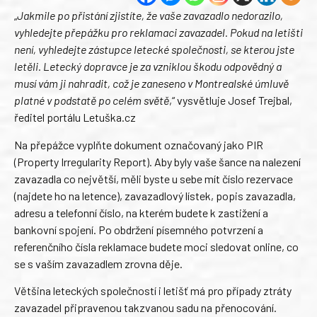
„
Jakmile po přistání zjistíte, že vaše zavazadlo nedorazilo,
vyhledejte přepážku pro reklamaci zavazadel. Pokud na letišti
není, vyhledejte zástupce letecké společnosti, se kterou jste
letěli. Letecký dopravce je za vzniklou škodu odpovědný a
musí vám ji nahradit, což je zaneseno v Montrealské úmluvě
platné v podstatě po celém světě
,“ vysvětluje Josef Trejbal,
ředitel portálu Letuška.cz
Na přepážce vyplňte dokument označovaný jako PIR
(Property Irregularity Report). Aby byly vaše šance na nalezení
zavazadla co největší, měli byste u sebe mít číslo rezervace
(najdete ho na letence), zavazadlový lístek, popis zavazadla,
adresu a telefonní číslo, na kterém budete k zastižení a
bankovní spojení. Po obdržení písemného potvrzení a
referenčního čísla reklamace budete moci sledovat online, co
se s vaším zavazadlem zrovna děje.
Většina leteckých společností i letišť má pro případy ztráty
zavazadel připravenou takzvanou sadu na přenocování.