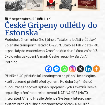
2 septembra, 2019
L+K
České Gripeny odlétly do
Estonska
Podruhé během minulého týdne přistálo na letišti v Čáslavi
vojenské transportní letadlo C-295M. Stalo se tak v pátek 30.
srpna, kdy do estonského Amari odlétla druhá část vojáků 3.
úkolového uskupení Armády České republiky Baltic Air
Policing.
Přibližně 40 příslušníků kontingentu se připojí ke kolegům,
kteří do země přelétli před týdnem. Po dobu čtyř měsíců
budou zabezpečovat splnění spojeneckých závazků České
republiky držením ostré hotovosti NATINAMDS (NATO
Integrated Air and Missile Defence System – Integrovaný
systém protivzdušné a protiraketové obrany NATO) při