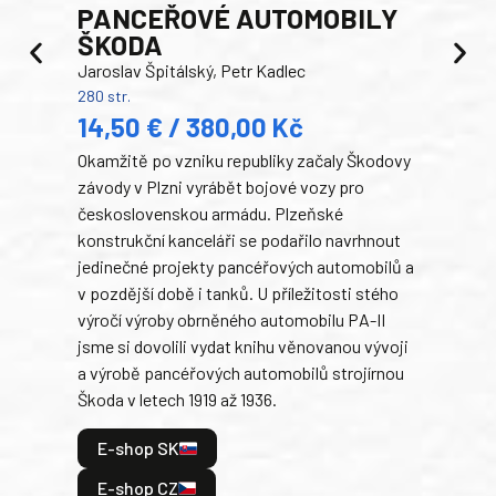
PANCEŘOVÉ AUTOMOBILY
ŠKODA
TA
Jaroslav Špitálský, Petr Kadlec
Ben
280 str.
352 s
14,50 € / 380,00 Kč
22
Okamžitě po vzniku republiky začaly Škodovy
Tank
závody v Plzni vyrábět bojové vozy pro
býva
československou armádu. Plzeňské
Rusk
konstrukční kanceláři se podařilo navrhnout
armá
jedinečné projekty pancéřových automobilů a
stře
v pozdější době i tanků. U příležitosti stého
při 
výročí výroby obrněného automobilu PA-II
blíz
jsme si dovolili vydat knihu věnovanou vývoji
tank
a výrobě pancéřových automobilů strojírnou
v lé
Škoda v letech 1919 až 1936.
tak 
hrdi
E-shop SK
je: 
odeh
E-shop CZ