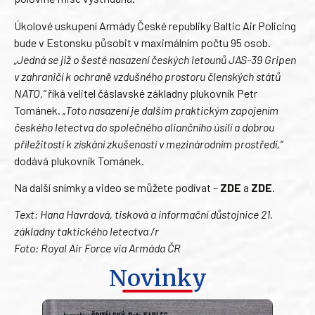
Úkolové uskupení Armády České republiky Baltic Air Policing
bude v Estonsku působit v maximálním počtu 95 osob.
„Jedná se již o šesté nasazení českých letounů JAS-39 Gripen
v zahraničí k ochraně vzdušného prostoru členských států
NATO,“
říká velitel čáslavské základny plukovník Petr
Tománek.
„Toto nasazení je dalším praktickým zapojením
českého letectva do společného aliančního úsilí a dobrou
příležitostí k získání zkušeností v mezinárodním prostředí,“
dodává plukovník Tománek.
Na další snímky a video se můžete podívat –
ZDE
a
ZDE
.
Text: Hana Havrdová, tisková a informační důstojnice 21.
základny taktického letectva /r
Foto: Royal Air Force via Armáda ČR
Novinky