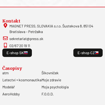
Kontakt
MAGNET PRESS, SLOVAKIA s.r.o. Šustekova 8, 851 04
Bratislava - Petržalka
sekretariat@press.sk
02/67 20 19 11
E-shop SK
E-shop CZ
Časopisy
atm
Šikovníček
Letectví + kosmonautika
Moje zdravie
Modelář
Moja psychológia
AeroHobby
F.O.O.D.