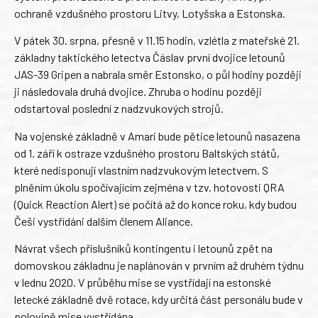
ochraně vzdušného prostoru Litvy, Lotyšska a Estonska.
V pátek 30. srpna, přesně v 11.15 hodin, vzlétla z mateřské 21.
základny taktického letectva Čáslav první dvojice letounů
JAS-39 Gripen a nabrala směr Estonsko, o půl hodiny později
ji následovala druhá dvojice. Zhruba o hodinu později
odstartoval poslední z nadzvukových strojů.
Na vojenské základně v Amari bude pětice letounů nasazena
od 1. září k ostraze vzdušného prostoru Baltských států,
které nedisponují vlastním nadzvukovým letectvem. S
plněním úkolu spočívajícím zejména v tzv. hotovosti QRA
(Quick Reaction Alert) se počítá až do konce roku, kdy budou
Češi vystřídáni dalším členem Aliance.
Návrat všech příslušníků kontingentu i letounů zpět na
domovskou základnu je naplánován v prvním až druhém týdnu
v lednu 2020. V průběhu mise se vystřídají na estonské
letecké základně dvě rotace, kdy určitá část personálu bude v
polovině mise vystřídána.