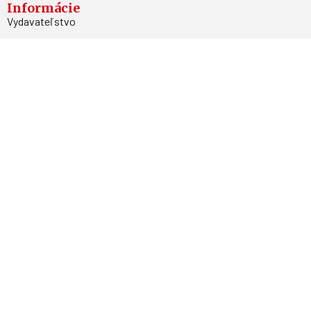
Informácie
Vydavateľstvo
Predplatné
Archív
Inzercia
GDPR
Kontakty
Facebook
Magnetpress.online
© 2023 Všetky práva vyhradené. Dizajn a