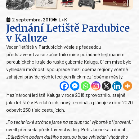
2 septembra, 2019
L+K
Jednání Letiště Pardubice
v Kaluze
Vedení letiště v Pardubicích včele s předsedou
představenstva se zúčastnilo mise pořádané hejtmanem
pardubického kraje do ruské gubernie Kaluga. Cílem mise bylo
vyhledání možností spolupráce mezi oběma regiony včetně
zahájení pravidelných leteckých linek mezi oběma městy.
Mezinárodní letiště Kaluga v roce 2018 zprovoznilo, stejně
jako letiště v Pardubicích, nový terminál a plánuje v roce 2020
odbavit 250 tisíc cestujících.
„Po technické stránce jsme na spolupráci výborně připraveni,“
uvedl předseda představenstva Ing. Petr Juchelka a dodal:
„Důležitým bodem dalšího postupu bude vyhledání vhodného