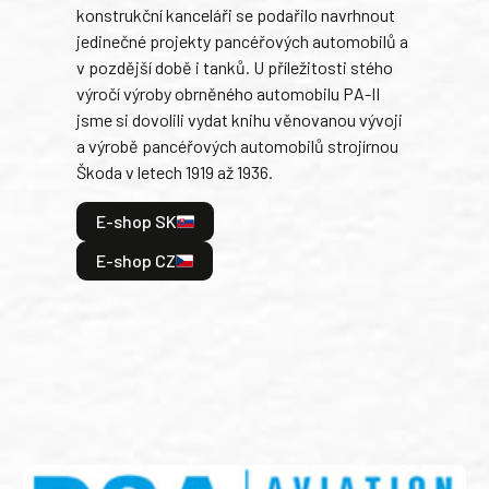
konstrukční kanceláři se podařilo navrhnout
armá
jedinečné projekty pancéřových automobilů a
stře
v pozdější době i tanků. U příležitosti stého
při 
výročí výroby obrněného automobilu PA-II
blíz
jsme si dovolili vydat knihu věnovanou vývoji
tank
a výrobě pancéřových automobilů strojírnou
v lé
Škoda v letech 1919 až 1936.
tak 
hrdi
E-shop SK
je: 
odeh
E-shop CZ
bitv
E
E