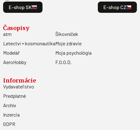
E-shop SK
E-shop CZ
Časopisy
atm
Šikovníček
Letectví + kosmonautika
Moje zdravie
Modelář
Moja psychológia
AeroHobby
F.O.O.D.
Informácie
Vydavateľstvo
Predplatné
Archív
Inzercia
GDPR
Kontakty