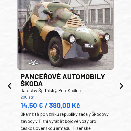
PANCEŘOVÉ AUTOMOBILY
ŠKODA
TA
Jaroslav Špitálský, Petr Kadlec
Ben
280 str.
352 s
14,50 € / 380,00 Kč
22
Okamžitě po vzniku republiky začaly Škodovy
Tank
závody v Plzni vyrábět bojové vozy pro
býva
československou armádu. Plzeňské
Rusk