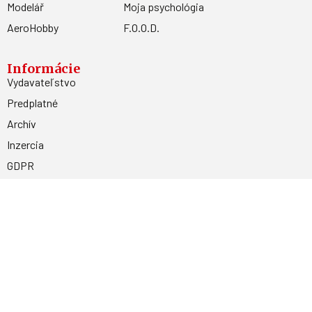
Modelář
Moja psychológia
AeroHobby
F.O.O.D.
Informácie
Vydavateľstvo
Predplatné
Archív
Inzercia
GDPR
Kontakty
Facebook