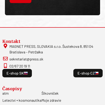
Kontakt
MAGNET PRESS, SLOVAKIA s.r.o. Šustekova 8, 851 04
Bratislava - Petržalka
sekretariat@press.sk
02/67 20 19 11
E-shop SK
E-shop CZ
Časopisy
atm
Šikovníček
Letectví + kosmonautika
Moje zdravie