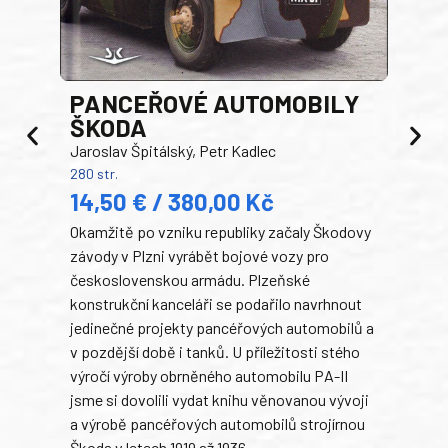
PANCEŘOVÉ AUTOMOBILY
ŠKODA
TA
Jaroslav Špitálský, Petr Kadlec
Ben
280 str.
352 s
14,50 € / 380,00 Kč
22
Okamžitě po vzniku republiky začaly Škodovy
Tank
závody v Plzni vyrábět bojové vozy pro
býva
československou armádu. Plzeňské
Rusk
konstrukční kanceláři se podařilo navrhnout
armá
jedinečné projekty pancéřových automobilů a
stře
v pozdější době i tanků. U příležitosti stého
při 
výročí výroby obrněného automobilu PA-II
blíz
jsme si dovolili vydat knihu věnovanou vývoji
tank
a výrobě pancéřových automobilů strojírnou
v lé
Škoda v letech 1919 až 1936.