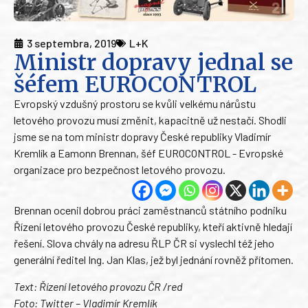
3 septembra, 2019
L+K
Ministr dopravy jednal se
šéfem EUROCONTROL
Evropský vzdušný prostoru se kvůli velkému nárůstu
letového provozu musí změnit, kapacitně už nestačí. Shodli
jsme se na tom ministr dopravy České republiky Vladimír
Kremlík a Eamonn Brennan, šéf EUROCONTROL - Evropské
organizace pro bezpečnost letového provozu.
Brennan ocenil dobrou práci zaměstnanců státního podniku
Řízení letového provozu České republiky, kteří aktivně hledají
řešení. Slova chvály na adresu ŘLP ČR si vyslechl též jeho
generální ředitel Ing. Jan Klas, jež byl jednání rovněž přítomen.
Text: Řízení letového provozu ČR /red
Foto: Twitter – Vladimír Kremlík