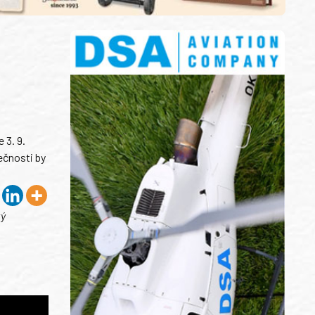
 3. 9.
ečnosti by
ký