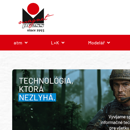
atm
L+K
Modelář