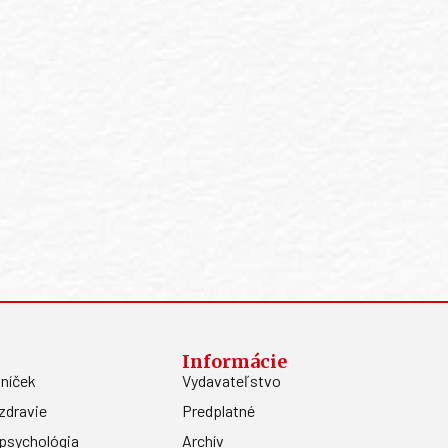
Informácie
níček
Vydavateľstvo
zdravie
Predplatné
psychológia
Archív