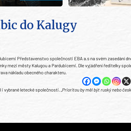
ubic do Kalugy
rdubicemi Představenstvo společnosti EBA a.s na svém zasedání dne
 linky mezi městy Kalugou a Pardubicemi. Dle vyjádření ředitelky spol
eprava nákladu obecného charakteru.
l i vybrané letecké společnosti.
„Prioritou by měl být ruský nebo čes