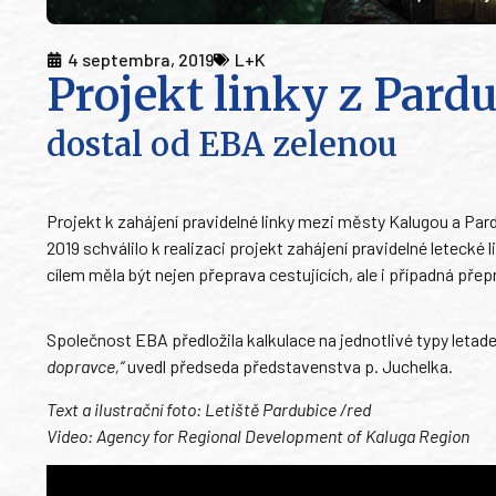
4 septembra, 2019
L+K
Projekt linky z Pard
dostal od EBA zelenou
Projekt k zahájení pravidelné linky mezi městy Kalugou a Pa
2019 schválilo k realizaci projekt zahájení pravidelné letecké
cílem měla být nejen přeprava cestujících, ale i případná př
Společnost EBA předložila kalkulace na jednotlivé typy letade
dopravce,“
uvedl předseda představenstva p. Juchelka.
Text a ilustrační foto: Letiště Pardubice /red
Video: Agency for Regional Development of Kaluga Region