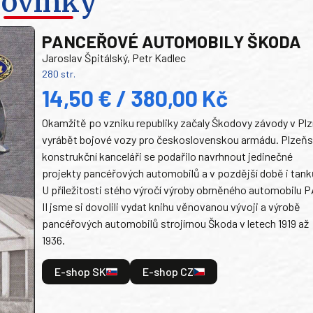
ovinky
PANCEŘOVÉ AUTOMOBILY ŠKODA
Jaroslav Špitálský, Petr Kadlec
280 str.
14,50 € / 380,00 Kč
Okamžitě po vzniku republiky začaly Škodovy závody v Plz
vyrábět bojové vozy pro československou armádu. Plzeň
konstrukční kanceláři se podařilo navrhnout jedinečné
projekty pancéřových automobilů a v pozdější době i tank
U příležitosti stého výročí výroby obrněného automobilu P
II jsme si dovolili vydat knihu věnovanou vývoji a výrobě
pancéřových automobilů strojírnou Škoda v letech 1919 až
1936.
E-shop SK
E-shop CZ