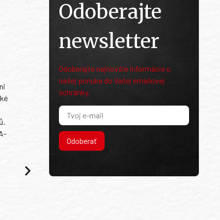
Odoberajte
newsletter
Odoberajte najnovšie informácie o
našej ponuke do Vašej emailovej
ni
schránky.
ské
ů.
A-
Odoberať