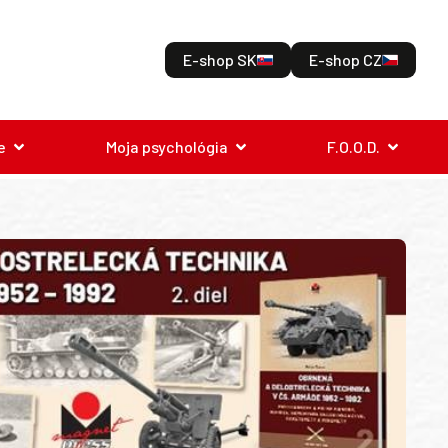
E-shop SK
E-shop CZ
e
Moja psychológia
F.O.O.D.