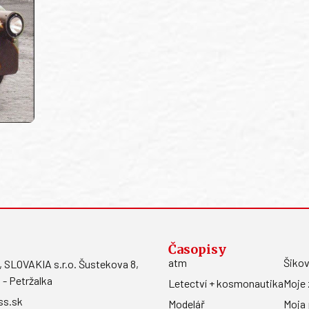
Časopisy
atm
Šikov
LOVAKIA s.r.o. Šustekova 8,
 - Petržalka
Letectví + kosmonautika
Moje 
ss.sk
Modelář
Moja 