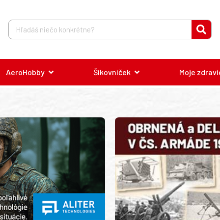
AeroHobby
Šikovníček
Moje zdravi