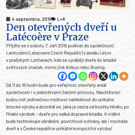
4 septembra, 2019
L+K
Den otevřených dveří u
Latécoère v Praze
Přijďte se v sobotu 7. září 2019 podívat do společnosti
Latécoère (Latecoere Czech Republic) v areálu Letov
v pražských Letňanech, kde se vyrábějí dveře do letadel
světových značek, mimo jiné Airbus nebo Boeing.
Od 11 do 16 hodin bude pro veřejnost otevřený areál
společnosti i s jednotlivými částmi provozu. Návštěvníci
budou mít jedinečnou možnost nahlédnout do unikátní
letecké výroby a dozvědí se, jaká je cesta od kostky hliníku po
finální výrobek – dveře pro velká dopravní letadla. K vidění
bude technologie obrábění, povrchové ochrany, ale i montáže
dveří a v České republice unikátní kompozitní výroba!