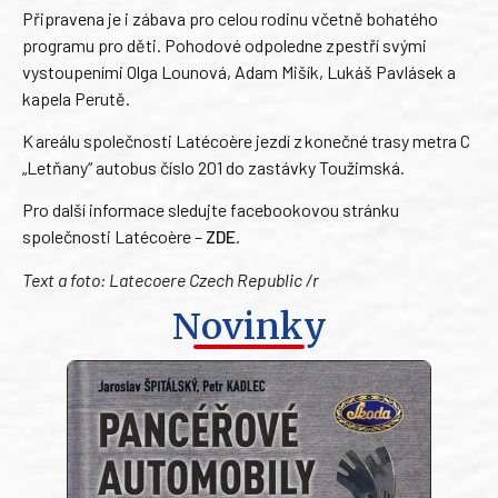
Připravena je i zábava pro celou rodinu včetně bohatého
programu pro děti. Pohodové odpoledne zpestří svými
vystoupeními Olga Lounová, Adam Mišík, Lukáš Pavlásek a
kapela Perutě.
K areálu společnosti Latécoère jezdí z konečné trasy metra C
„Letňany“ autobus číslo 201 do zastávky Toužimská.
Pro další informace sledujte facebookovou stránku
společnosti Latécoère –
ZDE
.
Text a foto: Latecoere Czech Republic /r
Novinky