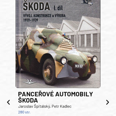
PANCEŘOVÉ AUTOMOBILY
ŠKODA
TA
Jaroslav Špitálský, Petr Kadlec
Ben
280 str.
352 s