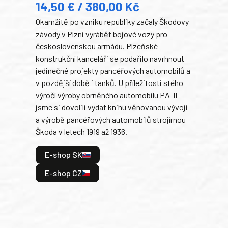
14,50 € / 380,00 Kč
22
Okamžitě po vzniku republiky začaly Škodovy
Tank
závody v Plzni vyrábět bojové vozy pro
býva
československou armádu. Plzeňské
Rusk
konstrukční kanceláři se podařilo navrhnout
armá
jedinečné projekty pancéřových automobilů a
stře
v pozdější době i tanků. U příležitosti stého
při 
výročí výroby obrněného automobilu PA-II
blíz
jsme si dovolili vydat knihu věnovanou vývoji
tank
a výrobě pancéřových automobilů strojírnou
v lé
Škoda v letech 1919 až 1936.
tak 
hrdi
E-shop SK
je: 
odeh
E-shop CZ
bitv
E
E