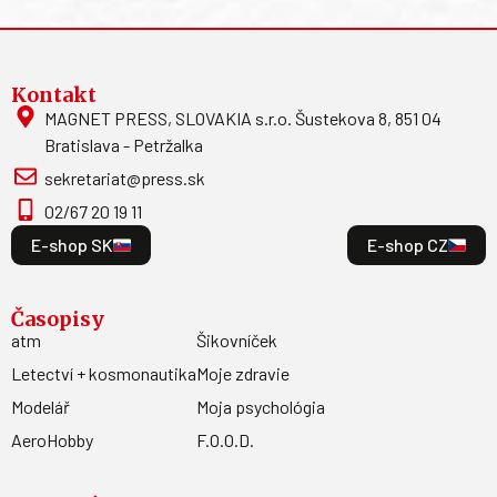
Kontakt
MAGNET PRESS, SLOVAKIA s.r.o. Šustekova 8, 851 04
Bratislava - Petržalka
sekretariat@press.sk
02/67 20 19 11
E-shop SK
E-shop CZ
Časopisy
atm
Šikovníček
Letectví + kosmonautika
Moje zdravie
Modelář
Moja psychológia
AeroHobby
F.O.O.D.