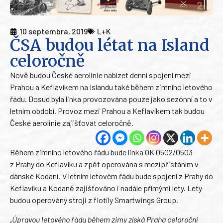
10 septembra, 2019
L+K
ČSA budou létat na Island
celoročně
Nově budou České aerolinie nabízet denní spojení mezi
Prahou a Keflavíkem na Islandu také během zimního letového
řádu. Dosud byla linka provozována pouze jako sezónní a to v
letním období. Provoz mezi Prahou a Keflavíkem tak budou
České aerolinie zajišťovat celoročně.
Během zimního letového řádu bude linka OK 0502/0503
z Prahy do Keflavíku a zpět operována s mezipřistáním v
dánské Kodani. V letním letovém řádu bude spojení z Prahy do
Keflavíku a Kodaně zajišťováno i nadále přímými lety. Lety
budou operovány stroji z flotily Smartwings Group.
„Úpravou letového řádu během zimy získá Praha celoroční