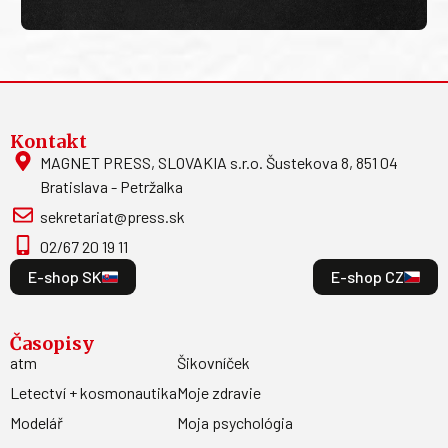
Kontakt
MAGNET PRESS, SLOVAKIA s.r.o. Šustekova 8, 851 04
Bratislava - Petržalka
sekretariat@press.sk
02/67 20 19 11
E-shop SK
E-shop CZ
Časopisy
atm
Šikovníček
Letectví + kosmonautika
Moje zdravie
Modelář
Moja psychológia