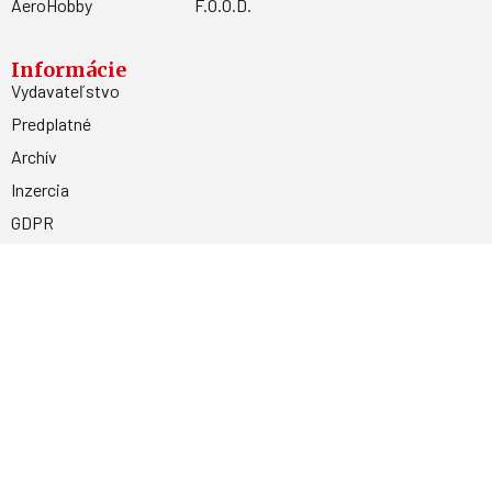
AeroHobby
F.O.O.D.
Informácie
Vydavateľstvo
Predplatné
Archív
Inzercia
GDPR
Kontakty
Facebook