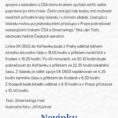
spojení s Islandem a ČSA tímto krokem vychází vstříc velké
poptávce po této trase. Čeští cestující tak budou mít možnost
navštívit přírodní krásy Islandu i v zimním období.
Cestující z
Islandu mohou po jednoduchém přestupu v Praze pokračovat
navazujícími linkami ČSA a Smartwings,
“ říká Ján Tóth,
obchodní ředitel Českých aerolinií.
Linka OK 0502 do Keflavíku bude z Prahy odlétat během
zimního letového řádu v 18.05 hodin s příletem na letiště v
Kodani v 19.25 hodin. Po 45 minutách, ve 20.10 hodin bude
pokračovat do Keflavíku s příletem ve 22.35 hodin lokálního
času. Z Islandu je odlet spoje OK 0503 naplánován ve 4.25
hodin tamního času s příletem do Kodaně v 8.30 hodin.
Z Kodaně bude letadlo odlétat v 9.15 hodin a v Praze přistávat
v 10.40 hodin.
Text: Smartwings /red
Ilustrační foto: Jiří Kučírek
Novinky