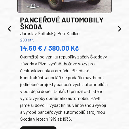
PANCEŘOVÉ AUTOMOBILY
ŠKODA
TA
Jaroslav Špitálský, Petr Kadlec
Ben
280 str.
352 s
14,50 € / 380,00 Kč
22
Okamžitě po vzniku republiky začaly Škodovy
Tank
závody v Plzni vyrábět bojové vozy pro
býva
československou armádu. Plzeňské
Rusk
konstrukční kanceláři se podařilo navrhnout
armá
jedinečné projekty pancéřových automobilů a
stře
v pozdější době i tanků. U příležitosti stého
při 
výročí výroby obrněného automobilu PA-II
blíz
jsme si dovolili vydat knihu věnovanou vývoji
tank
a výrobě pancéřových automobilů strojírnou
v lé
Škoda v letech 1919 až 1936.
tak 
hrdi