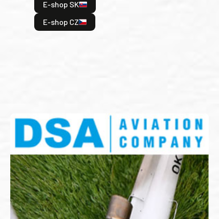
E-shop SK
je: 
odeh
E-shop CZ
bitv
E
E