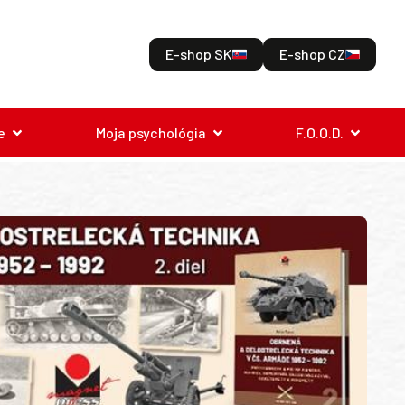
E-shop SK
E-shop CZ
e
Moja psychológia
F.O.O.D.