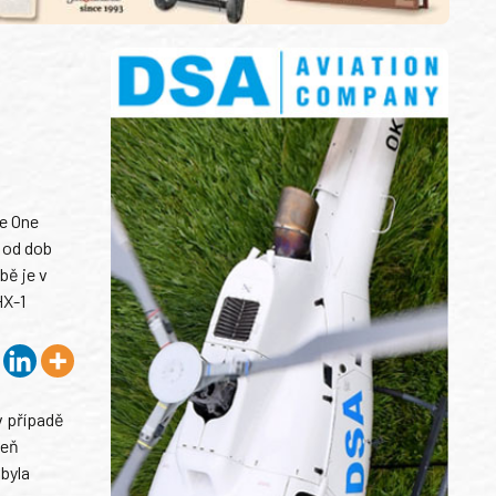
ne One
ž od dob
bě je v
HX-1
v případě
veň
byla