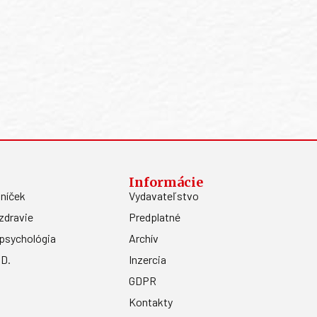
Informácie
níček
Vydavateľstvo
zdravie
Predplatné
psychológia
Archív
.D.
Inzercia
GDPR
Kontakty