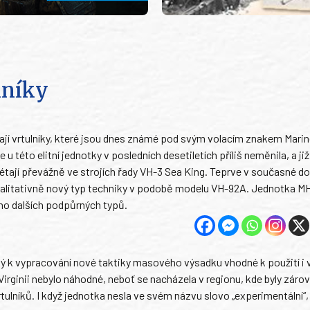
lníky
ívají vrtulníky, které jsou dnes známé pod svým volacím znakem Mari
 této elitní jednotky v posledních desetiletích příliš neměnila, a ji
tají převážně ve strojích řady VH-3 Sea King. Teprve v současné do
kvalitativně nový typ techniky v podobě modelu VH-92A. Jednotka M
ho dalších podpůrných typů.
ný k vypracování nové taktiky masového výsadku vhodné k použití i 
irginii nebylo náhodné, neboť se nacházela v regionu, kde byly záro
lníků. I když jednotka nesla ve svém názvu slovo „experimentální“, 