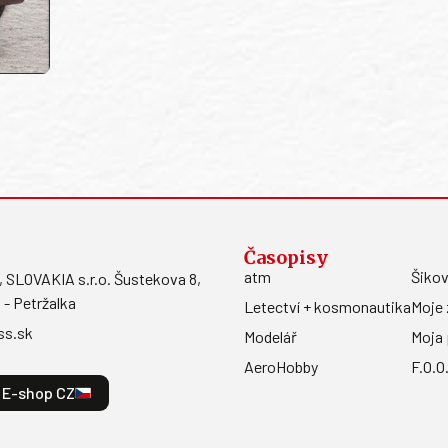
Časopisy
atm
Šikov
LOVAKIA s.r.o. Šustekova 8,
 - Petržalka
Letectví + kosmonautika
Moje 
ss.sk
Modelář
Moja 
AeroHobby
F.O.O
E-shop CZ