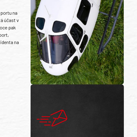
wportu na
tá účast v
roce pak
port,
zidenta na