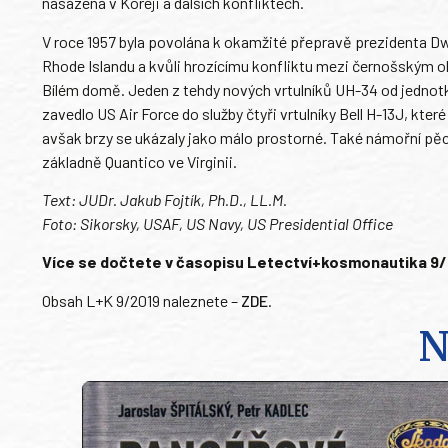
nasazena v Koreji a dalších konfliktech.
V roce 1957 byla povolána k okamžité přepravě prezidenta Dw
Rhode Islandu a kvůli hrozícímu konfliktu mezi černošským 
Bílém domě. Jeden z tehdy nových vrtulníků UH-34 od jednotk
zavedlo US Air Force do služby čtyři vrtulníky Bell H-13J, kte
avšak brzy se ukázaly jako málo prostorné. Také námořní pěc
základně Quantico ve Virginii.
Text: JUDr. Jakub Fojtík, Ph.D., LL.M.
Foto: Sikorsky, USAF, US Navy, US Presidential Office
Více se dočtete v časopisu Letectví+kosmonautika 9/201
Obsah L+K 9/2019 naleznete –
ZDE
.
N