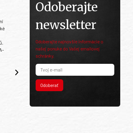
Odoberajte
newsletter
ni
ské
Odoberajte najnovšie informácie o
ů.
našej ponuke do Vašej emailovej
A-
schránky.
Odoberať