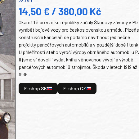
280 str.
14,50 € / 380,00 Kč
Okamžitě po vzniku republiky začaly Škodovy závody v Plz
vyrábět bojové vozy pro československou armádu. Plzeň
konstrukční kanceláři se podařilo navrhnout jedinečné
projekty pancéřových automobilů a v pozdější době i tank
U příležitosti stého výročí výroby obrněného automobilu P
II jsme si dovolili vydat knihu věnovanou vývoji a výrobě
pancéřových automobilů strojírnou Škoda v letech 1919 až
1936.
E-shop SK
E-shop CZ