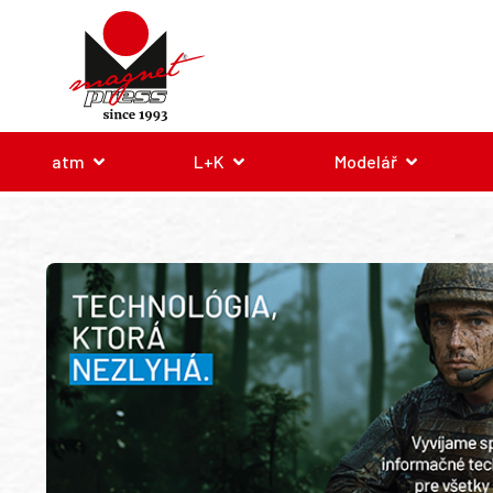
atm
L+K
Modelář