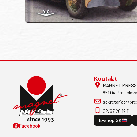
Kontakt
MAGNET PRESS, S
851 04 Bratislava
sekretariat@pre
02/67 20 19 11
E-shop SK
Facebook