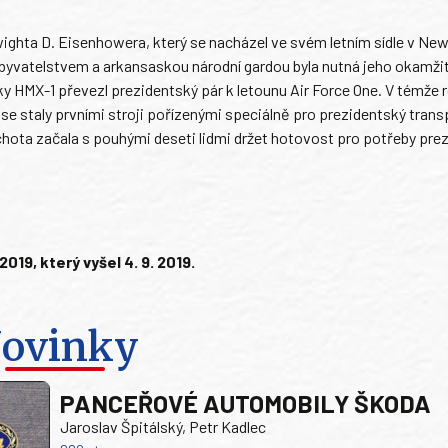
ighta D. Eisenhowera, který se nacházel ve svém letním sídle v Ne
obyvatelstvem a arkansaskou národní gardou byla nutná jeho okamži
y HMX-1 převezl prezidentský pár k letounu Air Force One. V témže 
ré se staly prvními stroji pořízenými speciálně pro prezidentský trans
hota začala s pouhými deseti lidmi držet hotovost pro potřeby pre
9, který vyšel 4. 9. 2019.
ovinky
PANCEŘOVÉ AUTOMOBILY ŠKODA
Jaroslav Špitálský, Petr Kadlec