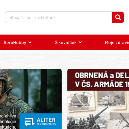
AeroHobby
Šikovníček
Moje zdravi