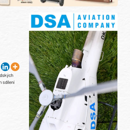
idských
 sdílení