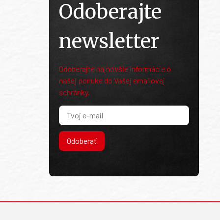
Odoberajte
newsletter
Odoberajte najnovšie informácie o
našej ponuke do Vašej emailovej
schránky.
Odoberať