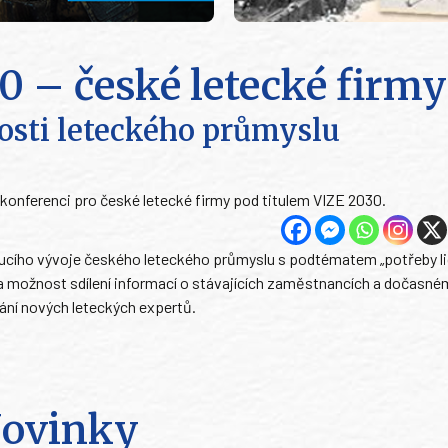
0 – české letecké firmy
osti leteckého průmyslu
 konferenci pro české letecké firmy pod titulem VIZE 2030.
oucího vývoje českého leteckého průmyslu s podtématem „potřeby l
na možnost sdílení informací o stávajících zaměstnancích a dočasném
ní nových leteckých expertů.
ovinky