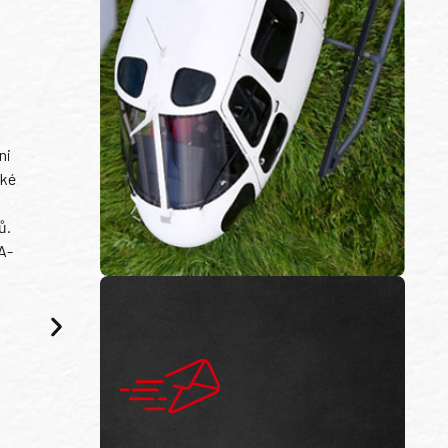
ni
ské
ů.
A-