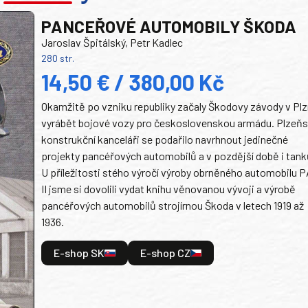
PANCEŘOVÉ AUTOMOBILY ŠKODA
Jaroslav Špitálský, Petr Kadlec
280 str.
14,50 € / 380,00 Kč
Okamžitě po vzniku republiky začaly Škodovy závody v Plz
vyrábět bojové vozy pro československou armádu. Plzeň
konstrukční kanceláři se podařilo navrhnout jedinečné
projekty pancéřových automobilů a v pozdější době i tank
U příležitosti stého výročí výroby obrněného automobilu P
II jsme si dovolili vydat knihu věnovanou vývoji a výrobě
pancéřových automobilů strojírnou Škoda v letech 1919 až
1936.
E-shop SK
E-shop CZ