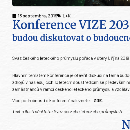
13 septembra, 2019
L+K
Konference VIZE 203
budou diskutovat o budoucn
Svaz českého leteckého průmyslu pořádá v úterý 1. října 2019
Hlavním tématem konference je otevřít diskusi na téma bud
zdrojů v následujících 10 letech“ soustředícím se především 
zaměstnanců v rámci českého leteckého průmyslu a vzdělává
Více podrobností o konferenci naleznete –
ZDE
.
Text a ilustrační foto: Svaz českého leteckého průmyslu /r
N