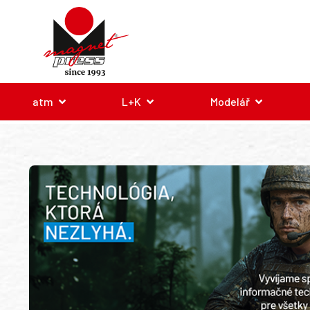
atm
L+K
Modelář