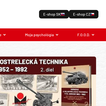
E-shop SK
E-shop CZ
e
Moja psychológia
F.O.O.D.