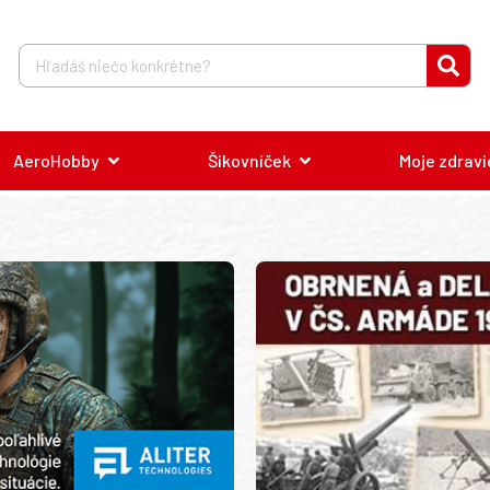
AeroHobby
Šikovníček
Moje zdravi