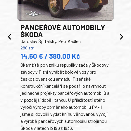
PANCEŘOVÉ AUTOMOBILY
ŠKODA
TA
Jaroslav Špitálský, Petr Kadlec
Ben
280 str.
352 s
14,50 € / 380,00 Kč
22
Okamžitě po vzniku republiky začaly Škodovy
Tank
závody v Plzni vyrábět bojové vozy pro
býva
československou armádu. Plzeňské
Rusk
konstrukční kanceláři se podařilo navrhnout
armá
jedinečné projekty pancéřových automobilů a
stře
v pozdější době i tanků. U příležitosti stého
při 
výročí výroby obrněného automobilu PA-II
blíz
jsme si dovolili vydat knihu věnovanou vývoji
tank
a výrobě pancéřových automobilů strojírnou
v lé
Škoda v letech 1919 až 1936.
tak 