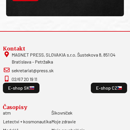
Kontakt
MAGNET PRESS, SLOVAKIA s.r.o. Šustekova 8, 851 04
Bratislava - Petržalka
sekretariat@press.sk
02/67 20 19 11
E-shop SK
E-shop CZ
Časopisy
atm
Šikovníček
Letectví + kosmonautika
Moje zdravie