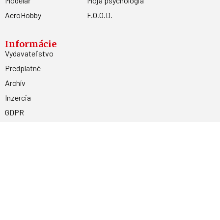
Modelář
Moja psychológia
AeroHobby
F.O.O.D.
Informácie
Vydavateľstvo
Predplatné
Archív
Inzercia
GDPR
Kontakty
Facebook