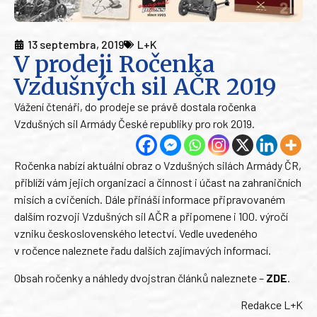
13 septembra, 2019
L+K
V prodeji Ročenka
Vzdušných sil AČR 2019
Vážení čtenáři, do prodeje se právě dostala ročenka
Vzdušných sil Armády České republiky pro rok 2019.
Ročenka nabízí aktuální obraz o Vzdušných silách Armády ČR,
přiblíží vám jejich organizaci a činnost i účast na zahraničních
misích a cvičeních. Dále přináší informace připravovaném
dalším rozvoji Vzdušných sil AČR a připomene i 100. výročí
vzniku československého letectví. Vedle uvedeného
v ročence naleznete řadu dalších zajímavých informací.
Obsah ročenky a náhledy dvojstran článků naleznete –
ZDE
.
Redakce L+K