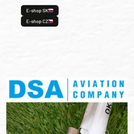
hrdi
E-shop SK
je: 
odeh
E-shop CZ
bitv
E
E