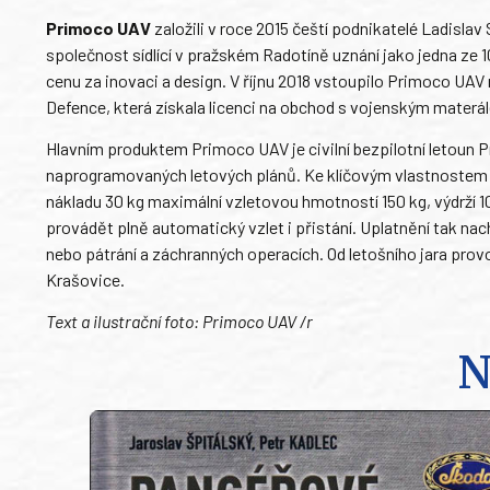
Primoco UAV
založili v roce 2015 čeští podnikatelé Ladisla
společnost sídlící v pražském Radotíně uznání jako jedna ze 1
cenu za inovaci a design. V říjnu 2018 vstoupilo Primoco UA
Defence, která získala licenci na obchod s vojenským materá
Hlavním produktem Primoco UAV je civilní bezpilotní letoun 
naprogramovaných letových plánů. Ke klíčovým vlastnostem le
nákladu 30 kg maximální vzletovou hmotností 150 kg, výdrží 1
provádět plně automatický vzlet i přistání. Uplatnění tak na
nebo pátrání a záchranných operacích. Od letošního jara provoz
Krašovice.
Text a ilustrační foto: Primoco UAV /r
N