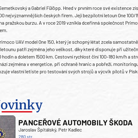
v Semetkovský a Gabriel Fülöpp. Hned v prvním roce své existence zí
00 nejvýznamnějších českých firem. Její bezpilotní letoun One 100/1
V na pražskou burzu. A v roce 2019 vznikla dceřinná společnost Prim
lem.
Primoco UAV model One 150, který je schopný létat zcela samostatně
tounu patří zejména jeho velikost, díky které disponuje při užite
0 hodin a doletem 1500 km. Cestovní rychlost činí 100-180 km/h a st
chází zejména v energetice, při ochraně hranic a pobřeží, monitoring
uje vlastní letiste pro testování svých strojů a výcvik pilotů v Písk
ovinky
PANCEŘOVÉ AUTOMOBILY ŠKODA
Jaroslav Špitálský, Petr Kadlec
280 str.