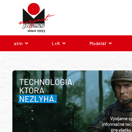
atm
L+K
Modelář