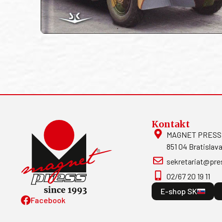
Kontakt
MAGNET PRESS, S
851 04 Bratislava
sekretariat@pre
02/67 20 19 11
E-shop SK
Facebook