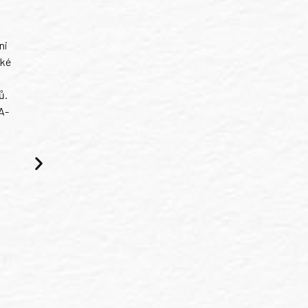
ni
ské
ů.
A-