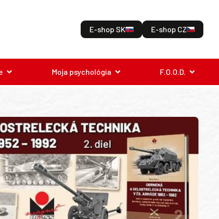
E-shop SK
E-shop CZ
e
Moja psychológia
F.O.O.D.