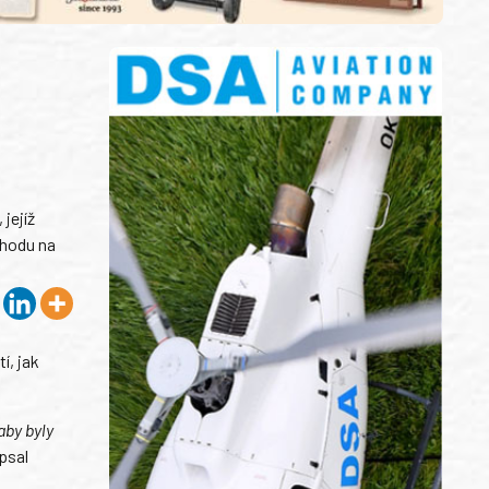
jejíž
chodu na
í, jak
aby byly
psal