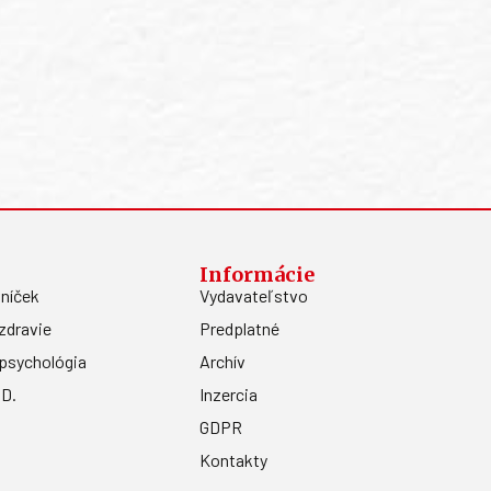
Informácie
níček
Vydavateľstvo
zdravie
Predplatné
psychológia
Archív
.D.
Inzercia
GDPR
Kontakty