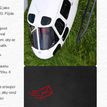
ů jako
20. Půjde
 post
ýval
om, aby se
alik.
k
eského
ítku. K
e stávající
, díky nimž
ící