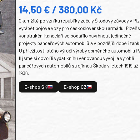
14,50 € / 380,00 Kč
Okamžitě po vzniku republiky začaly Škodovy závody v Plz
vyrábět bojové vozy pro československou armádu. Plzeň
konstrukční kanceláři se podařilo navrhnout jedinečné
projekty pancéřových automobilů a v pozdější době i tank
U příležitosti stého výročí výroby obrněného automobilu P
II jsme si dovolili vydat knihu věnovanou vývoji a výrobě
pancéřových automobilů strojírnou Škoda v letech 1919 až
1936.
E-shop SK
E-shop CZ