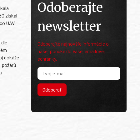
Odoberajte
skala
50 získal
newsletter
oco UAV
 dle
Odoberajte najnovšie informácie o
čném
našej ponuke do Vašej emailovej
roj dokáže
schránky.
u požárů
u –
Odoberať