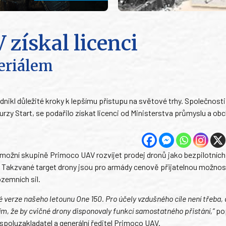
získal licenci
eriálem
ikl důležité kroky k lepšímu přístupu na světové trhy. Společnosti, 
rzy Start, se podařilo získat licenci od Ministerstva průmyslu a ob
 umožní skupině Primoco UAV rozvíjet prodej dronů jako bezpilotních
. Takzvané target drony jsou pro armády cenově přijatelnou možnost
ozemních sil.
verze našeho letounu One 150. Pro účely vzdušného cíle není třeba, 
m, že by cvičné drony disponovaly funkcí samostatného přistání,“
po
poluzakladatel a generální ředitel Primoco UAV.