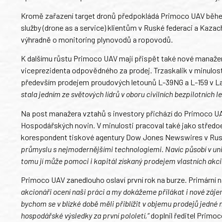
Kromě zařazení target dronů předpokládá Primoco UAV během
služby (drone as a service) klientům v Ruské federaci a Kaza
výhradně o monitoring plynovodů a ropovodů.
K dalšímu růstu Primoco UAV mají přispět také nové manažersk
viceprezidenta odpovědného za prodej. Trzaskalik v minulost
především prodejem proudových letounů L-39NG a L-159 v La
stala jedním ze světových lídrů v oboru civilních bezpilotních 
Na post manažera vztahů s investory přichází do Primoco UA
Hospodářských novin. V minulosti pracoval také jako středo
korespondent tiskové agentury Dow Jones Newswires v Ru
průmyslu s nejmodernějšími technologiemi. Navíc působí v uni
tomu jí může pomoci i kapitál získaný prodejem vlastních akci
Primoco UAV zanedlouho oslaví první rok na burze. Primární na
akcionáři ocení naši práci a my dokážeme přilákat i nové záj
bychom se v blízké době měli přiblížit v objemu prodejů jedné 
hospodářské výsledky za první pololetí,“
doplnil ředitel Primo