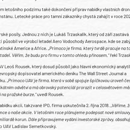
 letošního podzimu také dokončení připrav nabídky vlastních dron
chstánu. Letecké práce pro tamní zákazníky chystá zahájit v roce 20
é posily. Jednou z nich je Lukáš Trzaskalik, který od září zastává
i působil ve výrobci letadel Aero Vodochody Aerospace, kde se zab
tinské Americe a Africe.
„Primoco je firma, který tvrdě pracuje na t
letadel. Věřím, že budu pro firmu v tomto ohledu přínosem,“
řekl Trzask
V Leoš Rousek, který dosud působil jako hlavní ekonomický analyti
evropský dopisovatel amerického deníku The Wall Street Journal a
sku.
„Primoco UAV je firma, která v sobě spojuje špičkovou úroveň č
kátním odvětví a má obrovský potenciál prorazit v celosvětovém měř
í na pražské burze,“
uvedl Rousek.
bídku akcií, takzvané IPO, firma uskutečnila 2. října 2018.
„Věříme, ž
emce o naše akcie. V letošním roce plánujeme podepsat nové smlouvy
miliardě korun. Dále připravujeme vydání investorské zprávy, obsahuj
co UAV Ladislav Semetkovský.