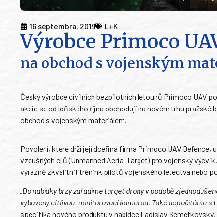
16 septembra, 2019
L+K
Výrobce Primoco UAV 
na obchod s vojenským mat
Český výrobce civilních bezpilotních letounů Primoco UAV podn
akcie se od loňského října obchodují na novém trhu pražské bu
obchod s vojenským materiálem.
Povolení, které drží její dceřiná firma Primoco UAV Defence,
vzdušných cílů (Unmanned Aerial Target) pro vojenský výcvik
výrazně zkvalitnit trénink pilotů vojenského letectva nebo p
„Do nabídky brzy zařadíme target drony v podobě zjednodušené 
vybaveny citlivou monitorovací kamerou. Také nepočítáme s tí
specifika nového produktu v nabídce Ladislav Semetkovský, s