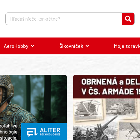
AeroHobby
Šikovníček
Moje zdravi