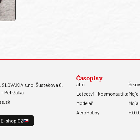
Časopisy
atm
Šikov
LOVAKIA s.r.o. Šustekova 8,
 - Petržalka
Letectví + kosmonautika
Moje 
ss.sk
Modelář
Moja 
AeroHobby
F.O.O
E-shop CZ