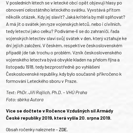
V posledních létech se v letecké obci opět objevují hlasy po
obnovení celostátního leteckého svátku. Vyvstává přitom
několik otázek. Kdy jej slavit? Jaká kritéria by měl splňovat?
A má jít o svátek jen ryze vojenských letců, nebo i civilních,
tedy letectví jako celku? Podíváme-li se do zahraničí, řada
vojenských letectev slaví svůj svátek v den, který vztahuje ke
dni jejich založení. V českém, respektive československém
případě jde tak trochu o problém. Vznik československého
vojenského letectva bývá obvykle kladen na přelom října a
listopadu 1918, tedy bezprostředně po vyhlášení
Československé republiky, kdy bylo současně přikročeno k
formování Leteckého sboru v Praze.
Text: PhDr. Jiří Rajlich, Ph.D. – VHÚ Praha
Foto: sbírka Autora
Více se dočtete v Ročence Vzdušných sil Armády
České republiky 2019, která vyšla 20. srpna 2019.
Obsah ročenky naleznete –
ZDE
.