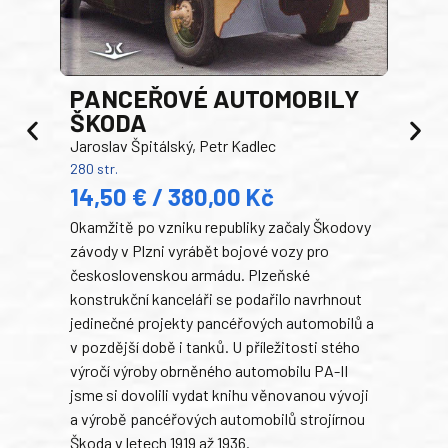
PANCEŘOVÉ AUTOMOBILY
ŠKODA
TA
Jaroslav Špitálský, Petr Kadlec
Ben
280 str.
352 s
14,50 € / 380,00 Kč
22
Okamžitě po vzniku republiky začaly Škodovy
Tank
závody v Plzni vyrábět bojové vozy pro
býva
československou armádu. Plzeňské
Rusk
konstrukční kanceláři se podařilo navrhnout
armá
jedinečné projekty pancéřových automobilů a
stře
v pozdější době i tanků. U příležitosti stého
při 
výročí výroby obrněného automobilu PA-II
blíz
jsme si dovolili vydat knihu věnovanou vývoji
tank
a výrobě pancéřových automobilů strojírnou
v lé
Škoda v letech 1919 až 1936.
tak 