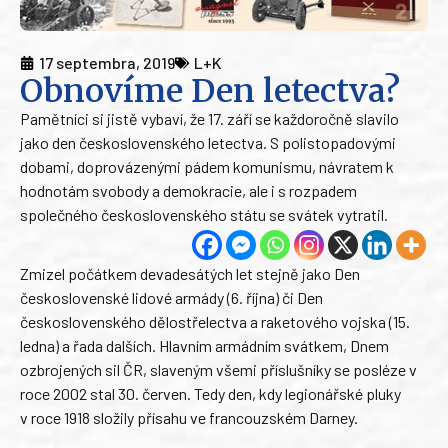
17 septembra, 2019
L+K
Obnovíme Den letectva?
Pamětníci si jistě vybaví, že 17. září se každoročně slavilo
jako den československého letectva. S polistopadovými
dobami, doprovázenými pádem komunismu, návratem k
hodnotám svobody a demokracie, ale i s rozpadem
společného československého státu se svátek vytratil.
Zmizel počátkem devadesátých let stejně jako Den
československé lidové armády (6. října) či Den
československého dělostřelectva a raketového vojska (15.
ledna) a řada dalších. Hlavním armádním svátkem, Dnem
ozbrojených sil ČR, slaveným všemi příslušníky se posléze v
roce 2002 stal 30. červen. Tedy den, kdy legionářské pluky
v roce 1918 složily přísahu ve francouzském Darney.