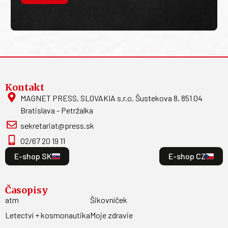
Kontakt
MAGNET PRESS, SLOVAKIA s.r.o. Šustekova 8, 851 04
Bratislava - Petržalka
sekretariat@press.sk
02/67 20 19 11
E-shop SK
E-shop CZ
Časopisy
atm
Šikovníček
Letectví + kosmonautika
Moje zdravie