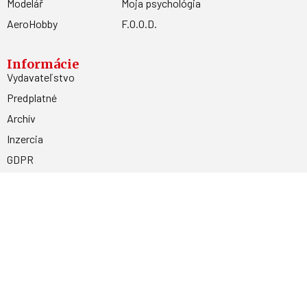
Modelář
Moja psychológia
AeroHobby
F.O.O.D.
Informácie
Vydavateľstvo
Predplatné
Archív
Inzercia
GDPR
Kontakty
Facebook