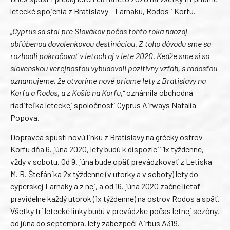
letecké spojenia z Bratislavy – Larnaku, Rodos i Korfu.
„Cyprus sa stal pre Slovákov počas tohto roka naozaj
obľúbenou dovolenkovou destináciou. Z toho dôvodu sme sa
rozhodli pokračovať v letoch aj v lete 2020. Keďže sme si so
slovenskou verejnosťou vybudovali pozitívny vzťah, s radosťou
oznamujeme, že otvoríme nové priame lety z Bratislavy na
Korfu a Rodos, a z Košíc na Korfu,“
oznámila obchodná
riaditeľka leteckej spoločnosti Cyprus Airways Natalia
Popova.
Dopravca spustí novú linku z Bratislavy na grécky ostrov
Korfu dňa 6. júna 2020, lety budú k dispozícii 1x týždenne,
vždy v sobotu. Od 9. júna bude opäť prevádzkovať z Letiska
M. R. Štefánika 2x týždenne (v utorky a v soboty) lety do
cyperskej Larnaky a z nej, a od 16. júna 2020 začne lietať
pravidelne každý utorok (1x týždenne) na ostrov Rodos a späť.
Všetky tri letecké linky budú v prevádzke počas letnej sezóny,
od júna do septembra, lety zabezpečí Airbus A319.