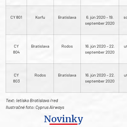
CY 801
Korfu
Bratislava
6. jún 2020 – 19.
s
september 2020
CY
Bratislava
Rodos
16. jún 2020 – 22.
u
804
september 2020
CY
Rodos
Bratislava
16. jún 2020 – 22.
u
803
september 2020
Text: letisko Bratislava /red
Ilustračné foto: Cyprus Airways
Novinky