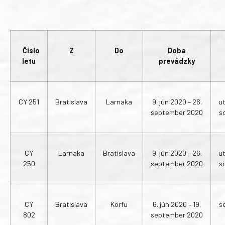
Číslo
Z
Do
Doba
letu
prevádzky
CY 251
Bratislava
Larnaka
9. jún 2020 – 26.
u
september 2020
s
CY
Larnaka
Bratislava
9. jún 2020 – 26.
u
250
september 2020
s
CY
Bratislava
Korfu
6. jún 2020 – 19.
s
802
september 2020