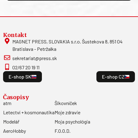
Kontakt
MAGNET PRESS, SLOVAKIA s.r.o. Šustekova 8, 851 04
Bratislava - Petržalka
sekretariat@press.sk
02/67 20 19 11
E-shop SK
E-shop CZ
Časopisy
atm
Šikovníček
Letectví + kosmonautika
Moje zdravie
Modelář
Moja psychológia
AeroHobby
F.O.O.D.