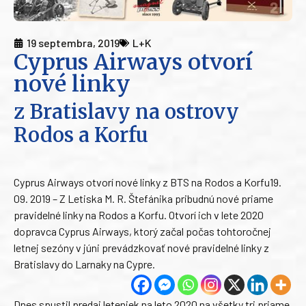
19 septembra, 2019
L+K
Cyprus Airways otvorí
nové linky
z Bratislavy na ostrovy
Rodos a Korfu
Cyprus Airways otvorí nové linky z BTS na Rodos a Korfu19.
09. 2019 – Z Letiska M. R. Štefánika pribudnú nové priame
pravidelné linky na Rodos a Korfu. Otvorí ich v lete 2020
dopravca Cyprus Airways, ktorý začal počas tohtoročnej
letnej sezóny v júni prevádzkovať nové pravidelné linky z
Bratislavy do Larnaky na Cypre.
Dnes spustil predaj leteniek na leto 2020 na všetky tri priame