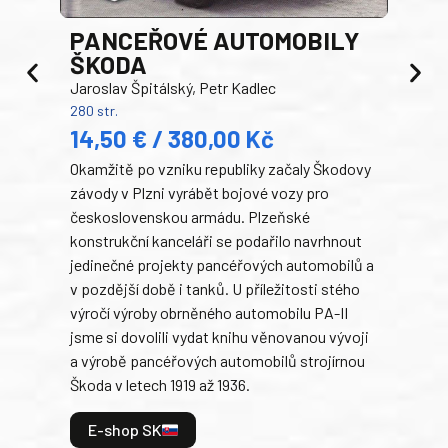
PANCEŘOVÉ AUTOMOBILY
ŠKODA
TA
Jaroslav Špitálský, Petr Kadlec
Ben
280 str.
352 s
14,50 € / 380,00 Kč
22
Okamžitě po vzniku republiky začaly Škodovy
Tank
závody v Plzni vyrábět bojové vozy pro
býva
československou armádu. Plzeňské
Rusk
konstrukční kanceláři se podařilo navrhnout
armá
jedinečné projekty pancéřových automobilů a
stře
v pozdější době i tanků. U příležitosti stého
při 
výročí výroby obrněného automobilu PA-II
blíz
jsme si dovolili vydat knihu věnovanou vývoji
tank
a výrobě pancéřových automobilů strojírnou
v lé
Škoda v letech 1919 až 1936.
tak 
hrdi
E-shop SK
je: 