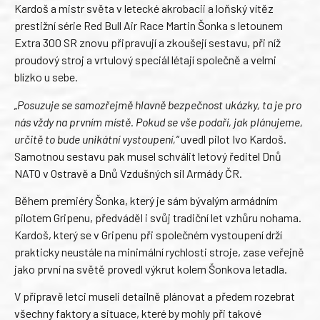
Kardoš a mistr světa v letecké akrobacii a loňský vítěz
prestižní série Red Bull Air Race Martin Šonka s letounem
Extra 300 SR znovu připravují a zkoušejí sestavu, při níž
proudový stroj a vrtulový speciál létají společně a velmi
blízko u sebe.
„Posuzuje se samozřejmě hlavně bezpečnost ukázky, ta je pro
nás vždy na prvním místě. Pokud se vše podaří, jak plánujeme,
určitě to bude unikátní vystoupení,“
uvedl pilot Ivo Kardoš.
Samotnou sestavu pak musel schválit letový ředitel Dnů
NATO v Ostravě a Dnů Vzdušných sil Armády ČR.
Během premiéry Šonka, který je sám bývalým armádním
pilotem Gripenu, předváděl i svůj tradiční let vzhůru nohama.
Kardoš, který se v Gripenu při společném vystoupení drží
prakticky neustále na minimální rychlosti stroje, zase veřejně
jako první na světě provedl výkrut kolem Šonkova letadla.
V přípravě letci museli detailně plánovat a předem rozebrat
všechny faktory a situace, které by mohly při takové