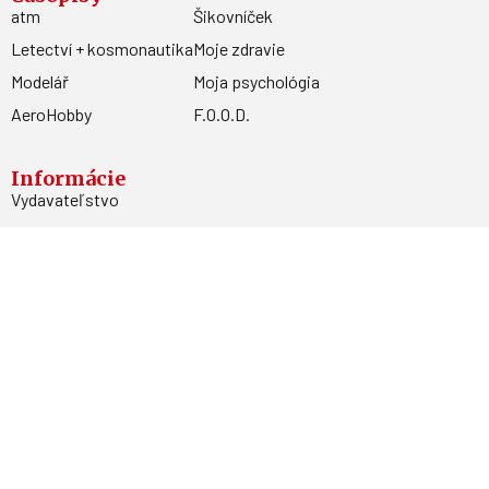
atm
Šikovníček
Letectví + kosmonautika
Moje zdravie
Modelář
Moja psychológia
AeroHobby
F.O.O.D.
Informácie
Vydavateľstvo
Predplatné
Archív
Inzercia
GDPR
Kontakty