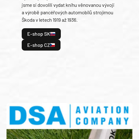
jsme si dovolili vydat knihu věnovanou vývoji
tank
a výrobě pancéřových automobilů strojírnou
v lé
Škoda v letech 1919 až 1936.
tak 
hrdi
E-shop SK
je: 
odeh
E-shop CZ
bitv
E
E