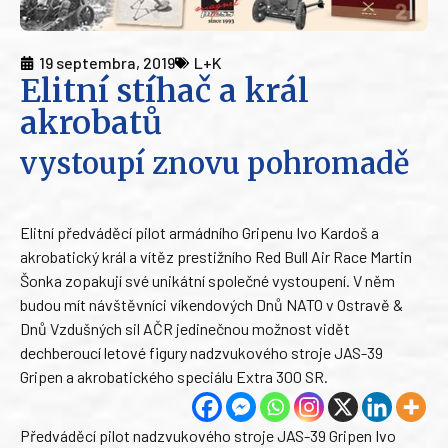
19 septembra, 2019
L+K
Elitní stíhač a král
akrobatů
vystoupí znovu pohromadě
Elitní předváděcí pilot armádního Gripenu Ivo Kardoš a
akrobatický král a vítěz prestižního Red Bull Air Race Martin
Šonka zopakují své unikátní společné vystoupení. V něm
budou mít návštěvníci víkendových Dnů NATO v Ostravě &
Dnů Vzdušných sil AČR jedinečnou možnost vidět
dechberoucí letové figury nadzvukového stroje JAS-39
Gripen a akrobatického speciálu Extra 300 SR.
Předváděcí pilot nadzvukového stroje JAS-39 Gripen Ivo