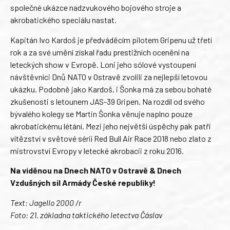
společné ukázce nadzvukového bojového stroje a
akrobatického speciálu nastat.
Kapitán Ivo Kardoš je předváděcím pilotem Gripenu už třetí
rok a za své umění získal řadu prestižních ocenění na
leteckých show v Evropě. Loni jeho sólové vystoupení
návštěvníci Dnů NATO v Ostravě zvolili za nejlepší letovou
ukázku. Podobně jako Kardoš, i Šonka má za sebou bohaté
zkušenosti s letounem JAS-39 Gripen. Na rozdíl od svého
bývalého kolegy se Martin Šonka věnuje naplno pouze
akrobatickému létání. Mezi jeho největší úspěchy pak patří
vítězství v světové sérií Red Bull Air Race 2018 nebo zlato z
mistrovství Evropy v letecké akrobacii z roku 2016.
Na viděnou na Dnech NATO v Ostravě & Dnech
Vzdušných sil Armády České republiky!
Text: Jagello 2000 /r
Foto: 21. základna taktického letectva Čáslav