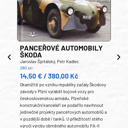
PANCEŘOVÉ AUTOMOBILY
ŠKODA
TA
Jaroslav Špitálský, Petr Kadlec
Ben
280 str.
352 s
14,50 € / 380,00 Kč
22
Okamžitě po vzniku republiky začaly Škodovy
Tank
závody v Plzni vyrábět bojové vozy pro
býva
československou armádu. Plzeňské
Rusk
konstrukční kanceláři se podařilo navrhnout
armá
jedinečné projekty pancéřových automobilů a
stře
v pozdější době i tanků. U příležitosti stého
při 
výročí výroby obrněného automobilu PA-II
blíz