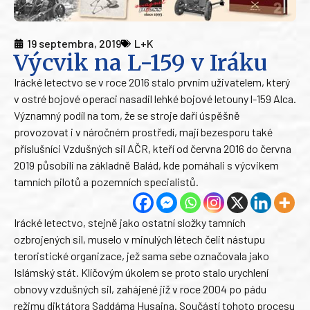
19 septembra, 2019
L+K
Výcvik na L-159 v Iráku
Irácké letectvo se v roce 2016 stalo prvním uživatelem, který
v ostré bojové operaci nasadil lehké bojové letouny l-159 Alca.
Významný podíl na tom, že se stroje daří úspěšně
provozovat i v náročném prostředí, mají bezesporu také
příslušníci Vzdušných sil AČR, kteří od června 2016 do června
2019 působili na základně Balád, kde pomáhali s výcvikem
tamních pilotů a pozemních specialistů.
Irácké letectvo, stejně jako ostatní složky tamních
ozbrojených sil, muselo v minulých létech čelit nástupu
teroristické organizace, jež sama sebe označovala jako
Islámský stát. Klíčovým úkolem se proto stalo urychlení
obnovy vzdušných sil, zahájené již v roce 2004 po pádu
režimu diktátora Saddáma Husajna. Součástí tohoto procesu