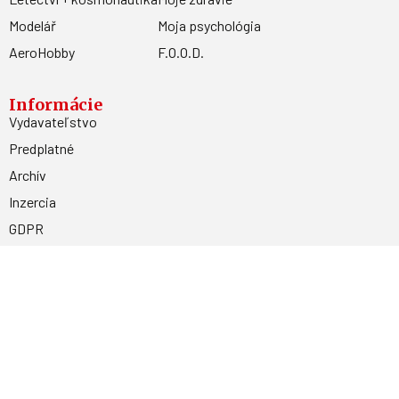
Modelář
Moja psychológia
AeroHobby
F.O.O.D.
Informácie
Vydavateľstvo
Predplatné
Archív
Inzercia
GDPR
Kontakty
Facebook