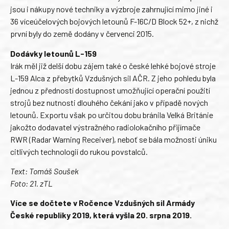
jsou i nákupy nové techniky a výzbroje zahrnující mimo jiné i
36 víceúčelových bojových letounů F-16C/D Block 52+, z nichž
první byly do země dodány v červenci 2015.
Dodávky letounů L-159
Irák měl již delší dobu zájem také o české lehké bojové stroje
L-159 Alca z přebytků Vzdušných sil AČR. Z jeho pohledu byla
jednou z předností dostupnost umožňující operační použití
strojů bez nutnosti dlouhého čekání jako v případě nových
letounů. Exportu však po určitou dobu bránila Velká Británie
jakožto dodavatel výstražného radiolokačního přijímače
RWR (Radar Warning Receiver), neboť se bála možnosti úniku
citlivých technologií do rukou povstalců.
Text: Tomáš Soušek
Foto: 21. zTL
Více se dočtete v Ročence Vzdušných sil Armády
České republiky 2019, která vyšla 20. srpna 2019.