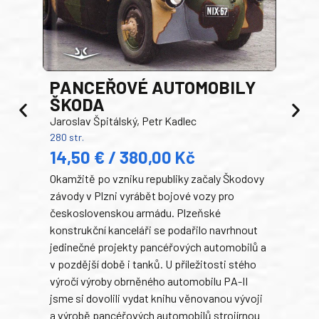
PANCEŘOVÉ AUTOMOBILY
ŠKODA
TA
Jaroslav Špitálský, Petr Kadlec
Ben
280 str.
352 s
14,50 € / 380,00 Kč
22
Okamžitě po vzniku republiky začaly Škodovy
Tank
závody v Plzni vyrábět bojové vozy pro
býva
československou armádu. Plzeňské
Rusk
konstrukční kanceláři se podařilo navrhnout
armá
jedinečné projekty pancéřových automobilů a
stře
v pozdější době i tanků. U příležitosti stého
při 
výročí výroby obrněného automobilu PA-II
blíz
jsme si dovolili vydat knihu věnovanou vývoji
tank
a výrobě pancéřových automobilů strojírnou
v lé