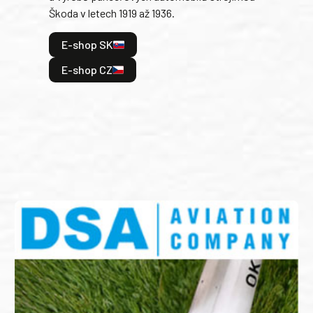
Škoda v letech 1919 až 1936.
tak 
hrdi
E-shop SK
je: 
odeh
E-shop CZ
bitv
E
E