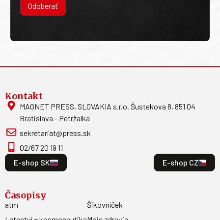
Odoberať
Kontakt
MAGNET PRESS, SLOVAKIA s.r.o. Šustekova 8, 851 04
Bratislava - Petržalka
sekretariat@press.sk
02/67 20 19 11
E-shop SK
E-shop CZ
Časopisy
atm
Šikovníček
Letectví + kosmonautika
Moje zdravie