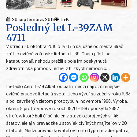
20 septembra, 2019
L+K
Posledný let L-39ZAM
4711
V stredu 10. októbra 2018 o 14.07 h sa južne od mesta Sliač
zrútilo cvičné vojenské lietadlo L-39. Obaja piloti sa
katapultovali, nehodu prežili a bola im poskytnutá
zdravotnícka pomoc v jednej z blízkych nemocníc...
Lietadlo Aero L-39 Albatros patrí medzi najrozšírenejšie
cvičné prúdové lietadlá sveta. Jeho vývoj sa začal v roku 1963
a bol zavŕšený vzletom prototypu 4. novembra 1968. Výroba,
okrem 9 prototypov, v rokoch 1970 – 1997 poskytla 2897
strojov, ktoré boli či sú nielen v stave ozbrojených síl 46
štátov, ale aj v prevádzke u stoviek civilných majiteľov v 20
štátoch. Medzi prevádzkovateľov tohto typu lietadiel patrí aj