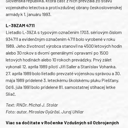
Slovenská republika, ktorá časť z nich prevzala zo stavu
vojenského letectva a protivzdušnej obrany československej
armády k 1. januáru 1993.
L-39ZAM 4711
Lietadlo L-39ZA s typovým označením 1703, sériovým číslom
934711 a evidenčným označením 4711 bolo vyrobené v roku
1989. Jeho životnosť výrobca stanovil na 4500 letových hodín
alebo 30 rokov s dvomi generálnymi opravami po 1500
letových hodinách alebo 10 rokoch prevádzky. Prvý zálet
vykonali 12. apríla 1989 piloti Jiří Saller a Stanislav Vohanka.
27. apríla 1989 bolo lietadlo prevzaté vojenskou správou a 30.
mája 1989 pridelené 3. leteckému školskému pluku Piešťany.
Od 6. júla 1991 bolo pridelené 81. samostatnej stíhacej letke
Sliač.
Text: RNDr. Michal J. Stolár
Foto: autor, Miroslav Gyűrösi, Juraj Uhliar
Viac sa dočítate v Ročenke Vzdušných síl Ozbrojených