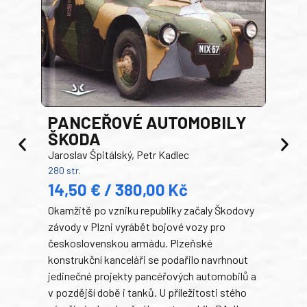
PANCEŘOVÉ AUTOMOBILY
ŠKODA
TA
Jaroslav Špitálský, Petr Kadlec
Ben
280 str.
352 s
14,50 € / 380,00 Kč
22
Okamžitě po vzniku republiky začaly Škodovy
Tank
závody v Plzni vyrábět bojové vozy pro
býva
československou armádu. Plzeňské
Rusk
konstrukční kanceláři se podařilo navrhnout
armá
jedinečné projekty pancéřových automobilů a
stře
v pozdější době i tanků. U příležitosti stého
při 