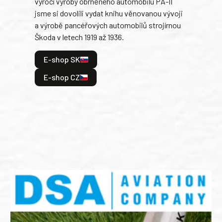
výročí výroby obrněného automobilu PA-II
blíz
jsme si dovolili vydat knihu věnovanou vývoji
tank
a výrobě pancéřových automobilů strojírnou
v lé
Škoda v letech 1919 až 1936.
tak 
hrdi
E-shop SK
je: 
odeh
E-shop CZ
bitv
E
E