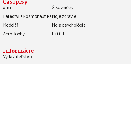
Časopisy
atm
Šikovníček
Letectví + kosmonautika
Moje zdravie
Modelář
Moja psychológia
AeroHobby
F.O.O.D.
Informácie
Vydavateľstvo
Predplatné
Archív
Inzercia
GDPR
Kontakty