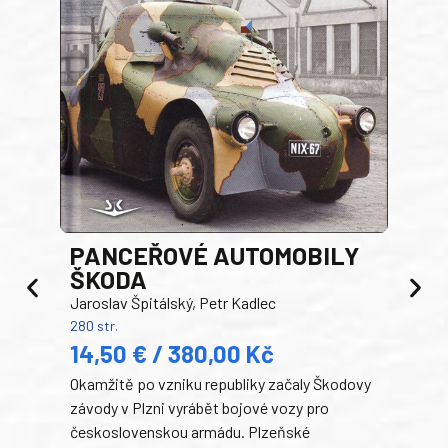
PANCEŘOVÉ AUTOMOBILY
ŠKODA
TA
Jaroslav Špitálský, Petr Kadlec
Ben
280 str.
352 s
14,50 € / 380,00 Kč
22
Okamžitě po vzniku republiky začaly Škodovy
Tank
závody v Plzni vyrábět bojové vozy pro
býva
československou armádu. Plzeňské
Rusk