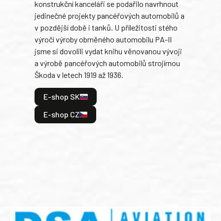
konstrukční kanceláři se podařilo navrhnout
armá
jedinečné projekty pancéřových automobilů a
stře
v pozdější době i tanků. U příležitosti stého
při 
výročí výroby obrněného automobilu PA-II
blíz
jsme si dovolili vydat knihu věnovanou vývoji
tank
a výrobě pancéřových automobilů strojírnou
v lé
Škoda v letech 1919 až 1936.
tak 
hrdi
E-shop SK
je: 
odeh
E-shop CZ
bitv
E
E