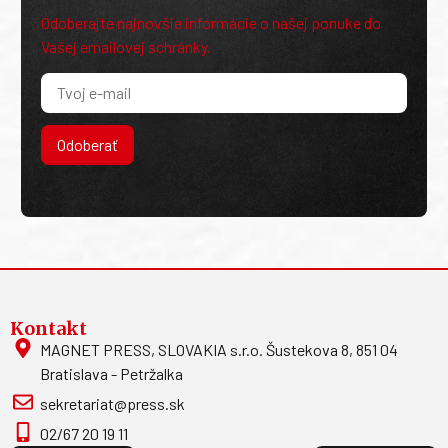
Odoberajte najnovšie informácie o našej ponuke do
Vašej emailovej schránky.
Odoberať
Kontakt
MAGNET PRESS, SLOVAKIA s.r.o. Šustekova 8, 851 04
Bratislava - Petržalka
sekretariat@press.sk
02/67 20 19 11