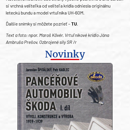
si vrchná veliteľka od veliteľa krídla odniesla originálnu
leteckú bundu a model vrtuľníka UH-60M.
Ďalšie snímky si môžete pozrieť –
TU
.
Text a foto: npor. Maroš Kövér, Vrtuľníkové krídlo Jána
Ambruša Prešov, Ozbrojené sily SR /r
Novinky