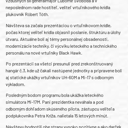
vzdušných síl generálmajor Ľubomír Svoboda a v
neposlednom rade hostiteľ, veliteľ vrtuľníkového krídla
plukovník Róbert Tóth.
Návšteva sa začala prezentáciou o vrtuľníkovom krídle,
počas ktorej veliteľ krídla objasnil poslanie, štruktúru a úlohy
útvaru. Aktuálne boli aj témy personálnej obsadenosti,
modernizácie techniky, či výcviku leteckého a technického
personálu na nové vrtuľníky Black Hawk.
Po prezentácii sa všetci presunuli pred zrekonštruovaný
hangár č.3, kde už čakali nastúpené jednotky a pripravene boli
aj statické ukážky vrtuľníkov UH-60M a Mi-17 s odborným
výkladom.
Posledným bodom programu bola ukážka leteckého
simulátora Mi-17M. Pani prezidentka neváhala a pod
odborným dohľadom skúseného pilota, zástupcu veliteľa
podplukovníka Petra Kríža, nalietala 15 letových minút.
Návštevu hodnotili obe strany vysoko pozitívne a ako darček