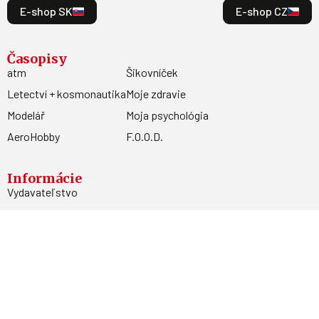
E-shop SK
E-shop CZ
Časopisy
atm
Šikovníček
Letectví + kosmonautika
Moje zdravie
Modelář
Moja psychológia
AeroHobby
F.O.O.D.
Informácie
Vydavateľstvo
Predplatné
Archív
Inzercia
GDPR
Kontakty