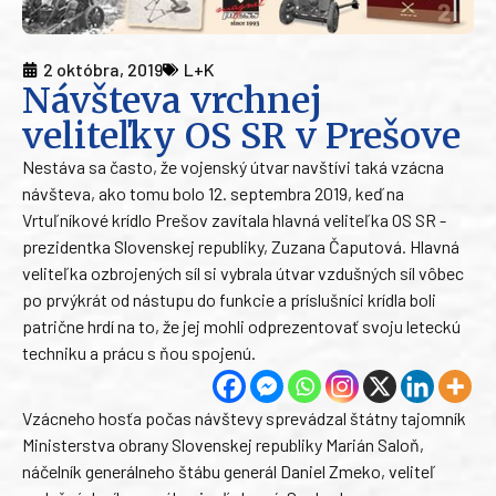
2 októbra, 2019
L+K
Návšteva vrchnej
veliteľky OS SR v Prešove
Nestáva sa často, že vojenský útvar navštívi taká vzácna
návšteva, ako tomu bolo 12. septembra 2019, keď na
Vrtuľníkové krídlo Prešov zavítala hlavná veliteľka OS SR -
prezidentka Slovenskej republiky, Zuzana Čaputová. Hlavná
veliteľka ozbrojených síl si vybrala útvar vzdušných síl vôbec
po prvýkrát od nástupu do funkcie a príslušníci krídla boli
patrične hrdí na to, že jej mohli odprezentovať svoju leteckú
techniku a prácu s ňou spojenú.
Vzácneho hosťa počas návštevy sprevádzal štátny tajomník
Ministerstva obrany Slovenskej republiky Marián Saloň,
náčelník generálneho štábu generál Daniel Zmeko, veliteľ