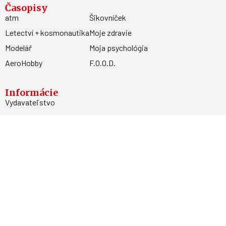
Časopisy
atm
Šikovníček
Letectví + kosmonautika
Moje zdravie
Modelář
Moja psychológia
AeroHobby
F.O.O.D.
Informácie
Vydavateľstvo
Predplatné
Archív
Inzercia
GDPR
Kontakty