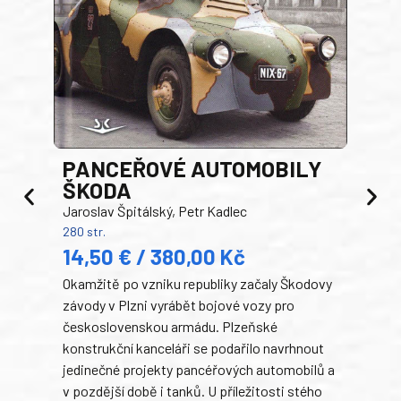
PANCEŘOVÉ AUTOMOBILY
ŠKODA
TA
Jaroslav Špitálský, Petr Kadlec
Ben
280 str.
352 s
14,50 € / 380,00 Kč
22
Okamžitě po vzniku republiky začaly Škodovy
Tank
závody v Plzni vyrábět bojové vozy pro
býva
československou armádu. Plzeňské
Rusk
konstrukční kanceláři se podařilo navrhnout
armá
jedinečné projekty pancéřových automobilů a
stře
v pozdější době i tanků. U příležitosti stého
při 