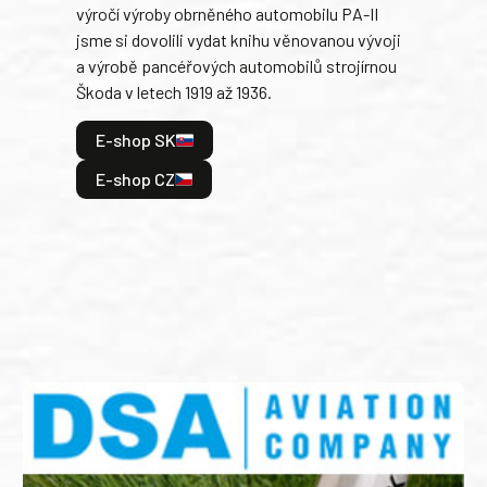
výročí výroby obrněného automobilu PA-II
blíz
jsme si dovolili vydat knihu věnovanou vývoji
tank
a výrobě pancéřových automobilů strojírnou
v lé
Škoda v letech 1919 až 1936.
tak 
hrdi
E-shop SK
je: 
odeh
E-shop CZ
bitv
E
E