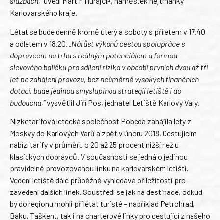
službách,“
uvedl Martin Hurajčík, náměstek hejtmanky
Karlovarského kraje.
Létat se bude denně kromě úterý a soboty s příletem v 17.40
a odletem v 18.20.
„Nárůst výkonů cestou spolupráce s
dopravcem na trhu s reálným potenciálem a formou
slevového balíčku pro sdílení rizika v období prvních dvou až tří
let po zahájení provozu, bez neúměrně vysokých finančních
dotací, bude jedinou smysluplnou strategií letiště i do
budoucna,“
vysvětlil Jiří Pos, jednatel Letiště Karlovy Vary.
Nízkotarifová letecká společnost Pobeda zahájila lety z
Moskvy do Karlových Varů a zpět v únoru 2018. Cestujícím
nabízí tarify v průměru o 20 až 25 procent nižší než u
klasických dopravců. V současnosti se jedná o jedinou
pravidelně provozovanou linku na karlovarském letišti.
Vedení letiště dále průběžně vyhledává příležitosti pro
zavedení dalších linek. Soustředí se jak na destinace, odkud
by do regionu mohli přilétat turisté – například Petrohrad,
Baku, Taškent, tak i na charterové linky pro cestující z našeho