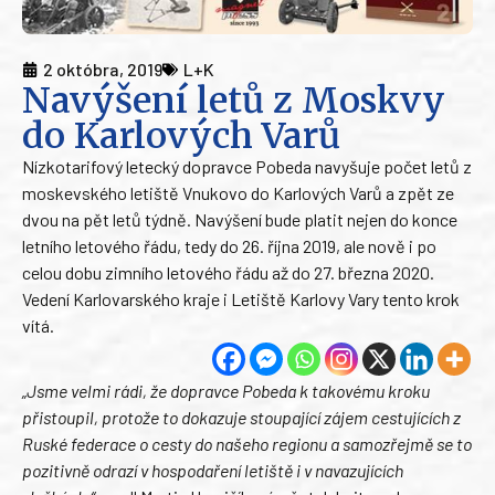
2 októbra, 2019
L+K
Navýšení letů z Moskvy
do Karlových Varů
Nízkotarifový letecký dopravce Pobeda navyšuje počet letů z
moskevského letiště Vnukovo do Karlových Varů a zpět ze
dvou na pět letů týdně. Navýšení bude platit nejen do konce
letního letového řádu, tedy do 26. října 2019, ale nově i po
celou dobu zimního letového řádu až do 27. března 2020.
Vedení Karlovarského kraje i Letiště Karlovy Vary tento krok
vítá.
„Jsme velmi rádi, že dopravce Pobeda k takovému kroku
přistoupil, protože to dokazuje stoupající zájem cestujících z
Ruské federace o cesty do našeho regionu a samozřejmě se to
pozitivně odrazí v hospodaření letiště i v navazujících