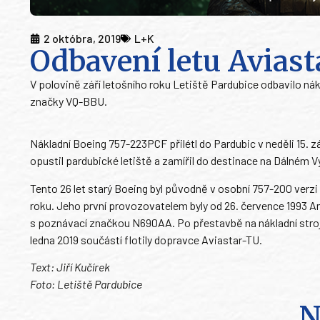
2 októbra, 2019
L+K
Odbavení letu Aviast
V polovině září letošního roku Letiště Pardubice odbavilo n
značky VQ-BBU.
Nákladní Boeing 757-223PCF přilétl do Pardubic v neděli 15. zá
opustil pardubické letiště a zamířil do destinace na Dálném 
Tento 26 let starý Boeing byl původně v osobní 757-200 verzi 
roku. Jeho první provozovatelem byly od 26. července 1993 Amer
s poznávací značkou N690AA. Po přestavbě na nákladní stro
ledna 2019 součástí flotily dopravce Aviastar-TU.
Text: Jiří Kučírek
Foto: Letiště Pardubice
N