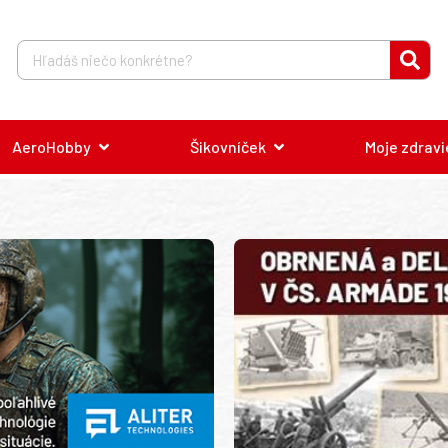
AeroHobby
Šikovníček
Moje zdravi