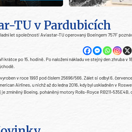
ar-TU v Pardubicích
ákladní let společnosti Aviastar-TU operovaný Boeingem 757F pozná
ří krátce po 15. hodině. Po naložení nákladu ve stejný den zhruba v 1
Východě.
vyroben v roce 1993 pod číslem 25696/566. Zálet si odbyl 6. červenc
ican Airlines, u nichž až do ledna 2016, kdy byl uskladněn v Roswell
j je zmíněný Boeing, poháněný motory Rolls-Royce RB211-535E4B, 
ovinky