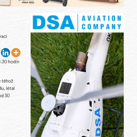
vací
8.30 hodin
e téhož
u, létal
od 30