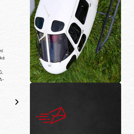
ni
ské
ů.
A-