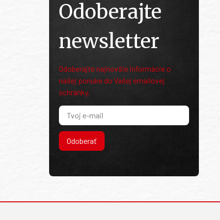
Odoberajte
newsletter
Odoberajte najnovšie informácie o
našej ponuke do Vašej emailovej
schránky.
Odoberať