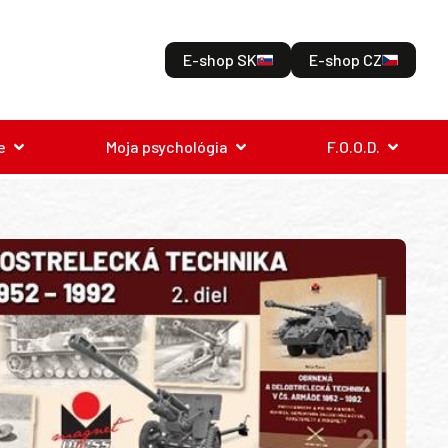
E-shop SK
E-shop CZ
e
Moja psychológia
F.O.O.D.