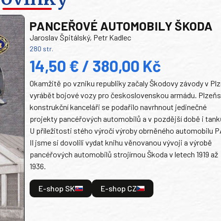
PANCEŘOVÉ AUTOMOBILY ŠKODA
Jaroslav Špitálský, Petr Kadlec
280 str.
14,50 € / 380,00 Kč
Okamžitě po vzniku republiky začaly Škodovy závody v Plz
vyrábět bojové vozy pro československou armádu. Plzeň
konstrukční kanceláři se podařilo navrhnout jedinečné
projekty pancéřových automobilů a v pozdější době i tank
U příležitosti stého výročí výroby obrněného automobilu P
II jsme si dovolili vydat knihu věnovanou vývoji a výrobě
pancéřových automobilů strojírnou Škoda v letech 1919 až
1936.
E-shop SK
E-shop CZ