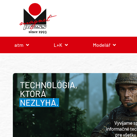
atm
L+K
Modelář