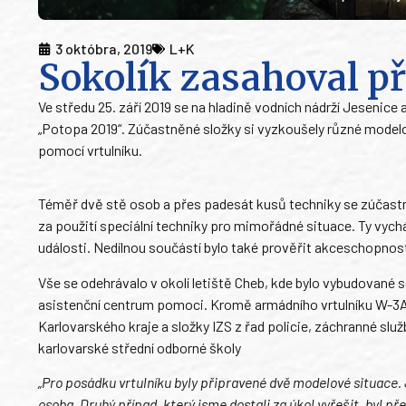
3 októbra, 2019
L+K
Sokolík zasahoval př
Ve středu 25. září 2019 se na hladině vodních nádrží Jeseni
„Potopa 2019“. Zúčastněné složky si vyzkoušely různé modelo
pomocí vrtulníku.
Téměř dvě stě osob a přes padesát kusů techniky se zúčastn
za použití speciální techniky pro mimořádné situace. Ty vychá
události. Nedílnou součástí bylo také prověřit akceschopnos
Vše se odehrávalo v okolí letiště Cheb, kde bylo vybudované
asistenční centrum pomoci. Kromě armádního vrtulníku W-3A 
Karlovarského kraje a složky IZS z řad policie, záchranné služb
karlovarské střední odborné školy
„Pro posádku vrtulníku byly připravené dvě modelové situace. 
osoba. Druhý případ, který jsme dostali za úkol vyřešit, byl p