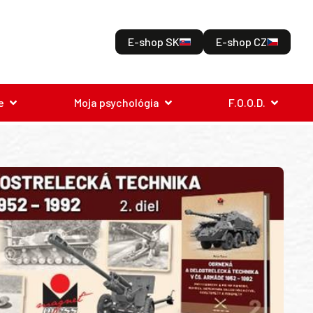
E-shop SK
E-shop CZ
e
Moja psychológia
F.O.O.D.