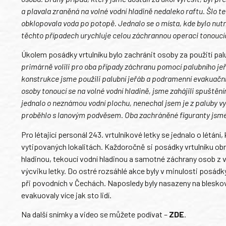
a plavala zraněná na volné vodní hladině nedaleko raftu. Šlo 
obklopovala voda po potopě. Jednalo se o místa, kde bylo nutné
těchto případech urychluje celou záchrannou operaci tonoucích
Úkolem posádky vrtulníku bylo zachránit osoby za použití p
primárně volili pro oba případy záchranu pomocí palubního jeřá
konstrukce jsme použili palubní jeřáb a podramenní evakuační 
osoby tonoucí se na volné vodní hladině, jsme zahájili spuště
jednalo o neznámou vodní plochu, nenechal jsem je z paluby v
proběhlo s lanovým podvěsem. Oba zachráněné figuranty jsme p
Pro létající personál 243. vrtulníkové letky se jednalo o létání
vytipovaných lokalitách. Každoročně si posádky vrtulníku obn
hladinou, tekoucí vodní hladinou a samotné záchrany osob z vo
výcviku letky. Do ostré rozsáhlé akce byly v minulosti posádk
při povodních v Čechách. Naposledy byly nasazeny na bleskov
evakuovaly více jak sto lidí.
Na další snímky a video se můžete podívat –
ZDE
.