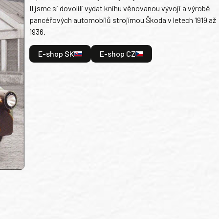
II jsme si dovolili vydat knihu věnovanou vývoji a výrobě
pancéřových automobilů strojírnou Škoda v letech 1919 až
1936.
E-shop SK
E-shop CZ