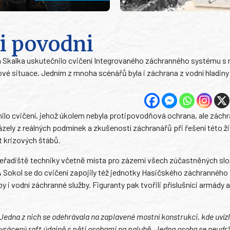
i povodni
ce a Skalka uskutečnilo cvičení Integrovaného záchranného systému 
vé situace. Jedním z mnoha scénářů byla i záchrana z vodní hladiny
ilo cvičení, jehož úkolem nebyla protipovodňová ochrana, ale zách
zely z reálných podmínek a zkušeností záchranářů při řešení této ži
t krizových štábů.
 seřadiště techniky včetně místa pro zázemí všech zúčastněných slo
Sokol se do cvičení zapojily též jednotky Hasičského záchranného
y i vodní záchranné služby. Figuranty pak tvořili příslušníci armády 
Jedna z nich se odehrávala na zaplavené mostní konstrukci, kde uvíz
řevrácený raft údajně s pěti osobami na palubě. Jedna osoba se neudr