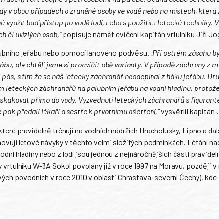
tedy v obou případech o zraněné osoby ve vodě nebo na místech, která 
 využít buď přístup po vodě lodí, nebo s použitím letecké techniky. V
 či uvízlých osob,“
popisuje námět cvičení kapitán vrtulníku Jiří Jog
alubního jeřábu nebo pomocí lanového podvěsu.
„Při ostrém zásahu 
bu, ale chtěli jsme si procvičit obě varianty. V případě záchrany z m
pás, s tím že se náš letecký záchranář neodepínal z háku jeřábu. Dru
ním leteckých záchranářů na palubním jeřábu na vodní hladinu, protože
yskakovat přímo do vody. Vyzvednutí leteckých záchranářů s figuran
ak předali lékaři a sestře k prvotnímu ošetření,“
vysvětlil kapitán 
, které pravidelně trénují na vodních nádržích Hracholusky, Lipno a dal
ovují letové návyky v těchto velmi složitých podmínkách. Létání na
dní hladiny nebo z lodí jsou jednou z nejnáročnějších částí pravide
y vrtulníku W-3A Sokol povolány již v roce 1997 na Moravu, později v
ých povodních v roce 2010 v oblasti Chrastava (severní Čechy), kde