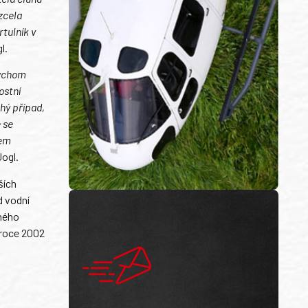
zcela
rtulník v
l.
bychom
ostní
hý případ,
 se
tem
Jogl.
ších
d vodní
lného
 roce 2002