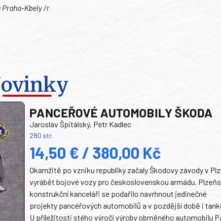
 Praha-Kbely /r
ovinky
PANCEŘOVÉ AUTOMOBILY ŠKODA
Jaroslav Špitálský, Petr Kadlec
280 str.
14,50 € / 380,00 Kč
Okamžitě po vzniku republiky začaly Škodovy závody v Plz
vyrábět bojové vozy pro československou armádu. Plzeň
konstrukční kanceláři se podařilo navrhnout jedinečné
projekty pancéřových automobilů a v pozdější době i tank
U příležitosti stého výročí výroby obrněného automobilu P