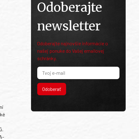
Odoberajte
newsletter
Odoberajte najnovšie informácie o
našej ponuke do Vašej emailovej
schránky.
Odoberať
ni
ské
ů.
A-