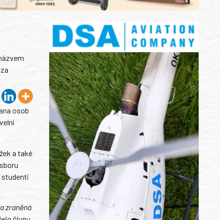
s názvem
 za
rana osob
velní
žek a také
 sboru
a studenti
la zraněná
žela člunu