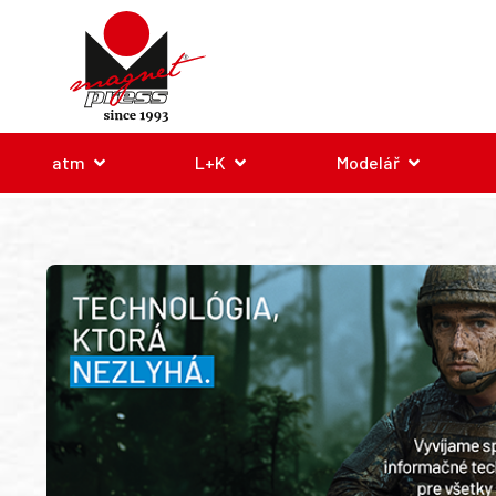
atm
L+K
Modelář