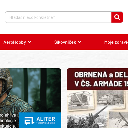
AeroHobby
Šikovníček
Moje zdravi