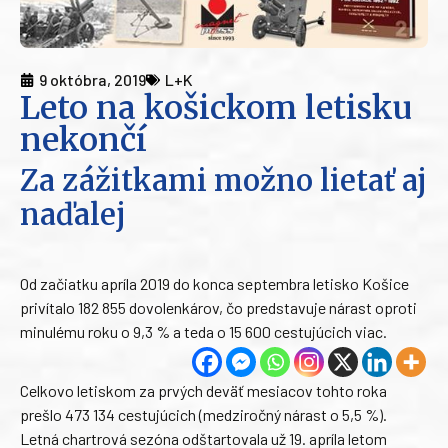
9 októbra, 2019
L+K
Leto na košickom letisku
nekončí
Za zážitkami možno lietať aj
naďalej
Od začiatku apríla 2019 do konca septembra letisko Košice
privítalo 182 855 dovolenkárov, čo predstavuje nárast oproti
minulému roku o 9,3 % a teda o 15 600 cestujúcich viac.
Celkovo letiskom za prvých deväť mesiacov tohto roka
prešlo 473 134 cestujúcich (medziročný nárast o 5,5 %).
Letná chartrová sezóna odštartovala už 19. apríla letom