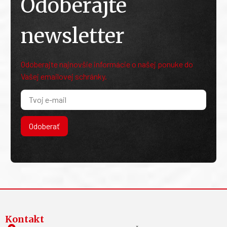
Odoberajte
newsletter
Odoberajte najnovšie informácie o našej ponuke do
Vašej emailovej schránky.
Odoberať
Kontakt