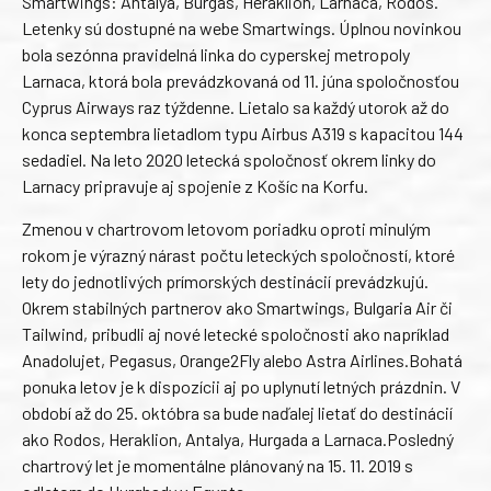
Smartwings: Antalya, Burgas, Heraklion, Larnaca, Rodos.
Letenky sú dostupné na webe Smartwings. Úplnou novinkou
bola sezónna pravidelná linka do cyperskej metropoly
Larnaca, ktorá bola prevádzkovaná od 11. júna spoločnosťou
Cyprus Airways raz týždenne. Lietalo sa každý utorok až do
konca septembra lietadlom typu Airbus A319 s kapacitou 144
sedadiel. Na leto 2020 letecká spoločnosť okrem linky do
Larnacy pripravuje aj spojenie z Košíc na Korfu.
Zmenou v chartrovom letovom poriadku oproti minulým
rokom je výrazný nárast počtu leteckých spoločností, ktoré
lety do jednotlivých prímorských destinácií prevádzkujú.
Okrem stabilných partnerov ako Smartwings, Bulgaria Air či
Tailwind, pribudli aj nové letecké spoločnosti ako napríklad
Anadolujet, Pegasus, Orange2Fly alebo Astra Airlines.Bohatá
ponuka letov je k dispozícii aj po uplynutí letných prázdnin. V
období až do 25. októbra sa bude naďalej lietať do destinácií
ako Rodos, Heraklion, Antalya, Hurgada a Larnaca.Posledný
chartrový let je momentálne plánovaný na 15. 11. 2019 s