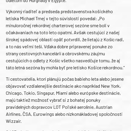
odletom do Hurghady v Egypte.
Výkonný riaditeľ a predseda predstavenstva košického
letiska Michael Tmej v tejto súvislosti povedal: „Po
minuloročnej rekordnej charterovej sezóne sme boli v
očakávaniach na toto leto opatrní. Avšak cestujúci z našej
širokej spádovej oblasti opäť potvrdili, že lietajú z Košíc radi,
a to nás veľmi teší. Vďaka dobre pripravenej ponuke zo
strany cestovných kancelárií a obrovskému záujmu
cestujúcich o odlety z Košíc všetko nasvedčuje tomu, že aj
táto letná sezóna by mohla byť pre letisko Košice rekordnou.“
Tí cestovatelia, ktorí plánujú počas babieho leta alebo jesene
objavovať vzdialenejšie destinácie ako napríklad New York,
Chicago, Tokio, Singapur, Miami alebo európske destinácie,
majú taktiež možnosť vybrať si z bohatej ponuky
pravidelných dopravcov LOT Poľské aerolínie, Austrian
Airlines, ČSA, Eurowings alebo nízkonákladovej spoločnosti
Wizzair.