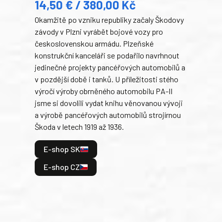
14,50 € / 380,00 Kč
22
Okamžitě po vzniku republiky začaly Škodovy
Tank
závody v Plzni vyrábět bojové vozy pro
býva
československou armádu. Plzeňské
Rusk
konstrukční kanceláři se podařilo navrhnout
armá
jedinečné projekty pancéřových automobilů a
stře
v pozdější době i tanků. U příležitosti stého
při 
výročí výroby obrněného automobilu PA-II
blíz
jsme si dovolili vydat knihu věnovanou vývoji
tank
a výrobě pancéřových automobilů strojírnou
v lé
Škoda v letech 1919 až 1936.
tak 
hrdi
E-shop SK
je: 
odeh
E-shop CZ
bitv
E
E