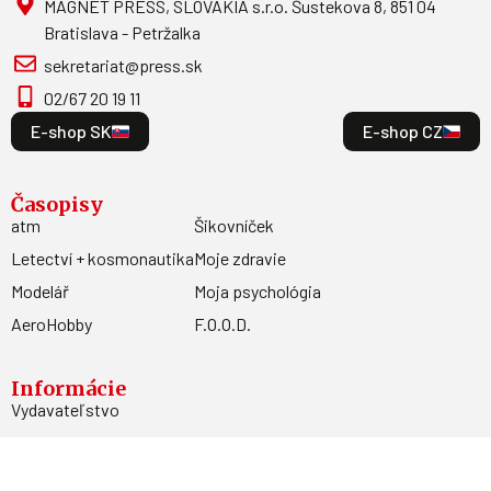
MAGNET PRESS, SLOVAKIA s.r.o. Šustekova 8, 851 04
Bratislava - Petržalka
sekretariat@press.sk
02/67 20 19 11
E-shop SK
E-shop CZ
Časopisy
atm
Šikovníček
Letectví + kosmonautika
Moje zdravie
Modelář
Moja psychológia
AeroHobby
F.O.O.D.
Informácie
Vydavateľstvo
Predplatné
Archív