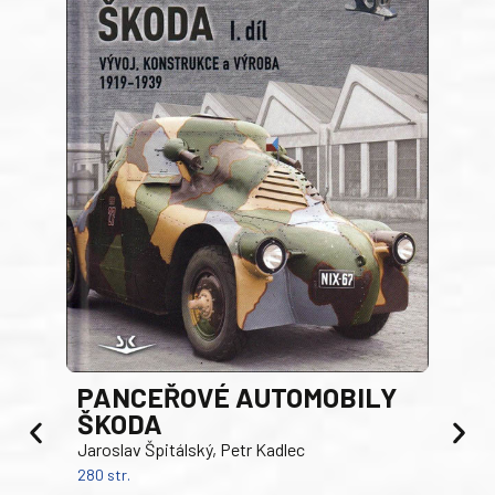
PANCEŘOVÉ AUTOMOBILY
ŠKODA
TA
Jaroslav Špitálský, Petr Kadlec
Ben
280 str.
352 s