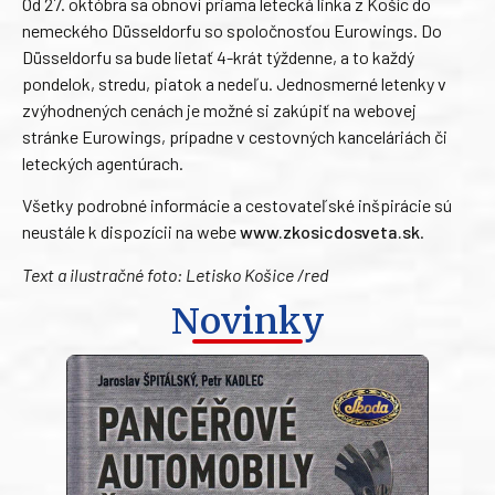
Od 27. októbra sa obnoví priama letecká linka z Košíc do
nemeckého Düsseldorfu so spoločnosťou Eurowings. Do
Düsseldorfu sa bude lietať 4-krát týždenne, a to každý
pondelok, stredu, piatok a nedeľu. Jednosmerné letenky v
zvýhodnených cenách je možné si zakúpiť na webovej
stránke Eurowings, prípadne v cestovných kanceláriách či
leteckých agentúrach.
Všetky podrobné informácie a cestovateľské inšpirácie sú
neustále k dispozícii na webe
www.zkosicdosveta.sk
.
Text a ilustračné foto: Letisko Košice /red
Novinky