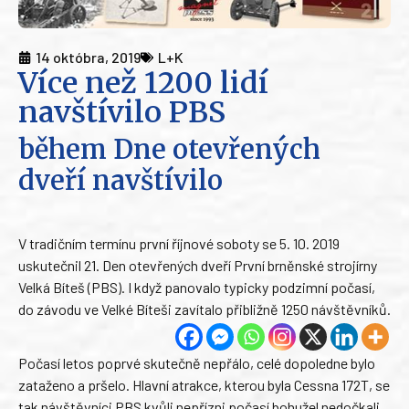
14 októbra, 2019
L+K
Více než 1200 lidí
navštívilo PBS
během Dne otevřených
dveří navštívilo
V tradičním termínu první říjnové soboty se 5. 10. 2019
uskutečnil 21. Den otevřených dveří První brněnské strojírny
Velká Bíteš (PBS). I když panovalo typicky podzimní počasí,
do závodu ve Velké Bíteši zavítalo přibližně 1250 návštěvníků.
Počasí letos poprvé skutečně nepřálo, celé dopoledne bylo
zataženo a pršelo. Hlavní atrakce, kterou byla Cessna 172T, se
tak návštěvníci PBS kvůli nepřízni počasí bohužel nedočkali.