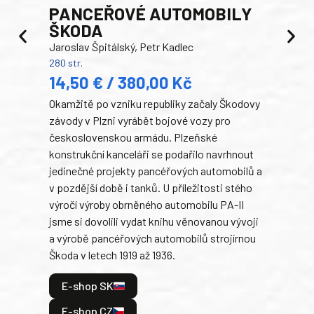
PANCEŘOVÉ AUTOMOBILY
ŠKODA
TA
Jaroslav Špitálský, Petr Kadlec
Ben
280 str.
352 s
14,50 € / 380,00 Kč
22
Okamžitě po vzniku republiky začaly Škodovy
Tank
závody v Plzni vyrábět bojové vozy pro
býva
československou armádu. Plzeňské
Rusk
konstrukční kanceláři se podařilo navrhnout
armá
jedinečné projekty pancéřových automobilů a
stře
v pozdější době i tanků. U příležitosti stého
při 
výročí výroby obrněného automobilu PA-II
blíz
jsme si dovolili vydat knihu věnovanou vývoji
tank
a výrobě pancéřových automobilů strojírnou
v lé
Škoda v letech 1919 až 1936.
tak 
hrdi
E-shop SK
je: 
odeh
E-shop CZ