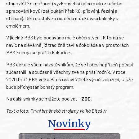
stanoviště s možností vyzkoušet si něco málo z ručního
zpracování kovů (zatloukání hřebíků, pilování, řezání a
stříhání). Děti dostaly za odměnu nafukovací balónky s
emblémem.
V jídelně PBS bylo podáváno malé občerstvení. K tomu se
navíc na slévárně již tradičně tavila čokoláda a v prostorách
PBS Energa se pražila kukuřice.
PBS děkuje všem návštěvníkům, že se i přes nepřízeň počasí
zúčastnili, a současně všechny zve na příští ročník. V roce
2020 totiž PBS Velká Bíteš oslaví 70leté výročí založení, takže
bude přichystán bohatý program.
Na další snímky se můžete podívat –
ZDE
.
Text a foto: První brněnská strojírny Velká Bíteš /r
Novinky