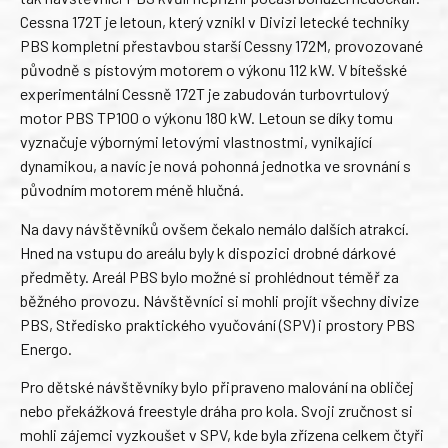
Cessna 172T je letoun, který vznikl v Divizi letecké techniky
PBS kompletní přestavbou starší Cessny 172M, provozované
původně s pístovým motorem o výkonu 112 kW. V bítešské
experimentální Cessně 172T je zabudován turbovrtulový
motor PBS TP100 o výkonu 180 kW. Letoun se díky tomu
vyznačuje výbornými letovými vlastnostmi, vynikající
dynamikou, a navíc je nová pohonná jednotka ve srovnání s
původním motorem méně hlučná.
Na davy návštěvníků ovšem čekalo nemálo dalších atrakcí.
Hned na vstupu do areálu byly k dispozici drobné dárkové
předměty. Areál PBS bylo možné si prohlédnout téměř za
běžného provozu. Návštěvníci si mohli projít všechny divize
PBS, Středisko praktického vyučování (SPV) i prostory PBS
Energo.
Pro dětské návštěvníky bylo připraveno malování na obličej
nebo překážková freestyle dráha pro kola. Svoji zručnost si
mohli zájemci vyzkoušet v SPV, kde byla zřízena celkem čtyři