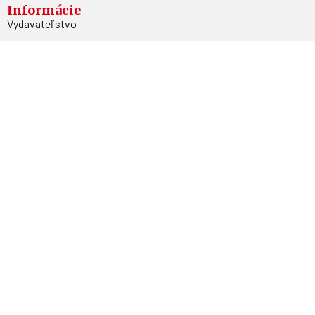
Informácie
Vydavateľstvo
Predplatné
Archív
Inzercia
GDPR
Kontakty
Facebook
Magnetpress.online
© 2023 Všetky práva vyhradené. Dizajn a