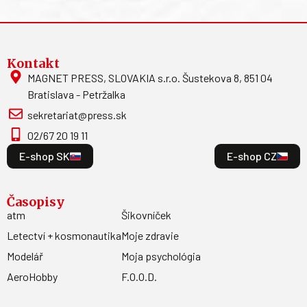
Kontakt
MAGNET PRESS, SLOVAKIA s.r.o. Šustekova 8, 851 04
Bratislava - Petržalka
sekretariat@press.sk
02/67 20 19 11
E-shop SK
E-shop CZ
Časopisy
atm
Šikovníček
Letectví + kosmonautika
Moje zdravie
Modelář
Moja psychológia
AeroHobby
F.O.O.D.