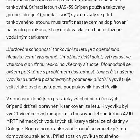
tankování. Stíhací letoun JAS-39 Gripen používá takzvaný
„probe – droque“ („sonda – koš“) systém, kdy se pilot
tankovaného letounu musí trefit nástavcem na doplňování
paliva do protikusu, který doslova vlaje na hadici tažené
vzdušným tankerem.
„Udržování schopnosti tankování za letu je z operačního
hlediska velmi významné. Umožňuje delší dolet, vytrvalost ve
vzduchu a pružnou reakci na všechny situace. Dlouhodobě se
ovšem potýkáme s problémem dostupností tankerů k našemu
výcviku a udržení požadovaných podmínek pilotů,“
vysvětluje
velitel úkolového uskupení, podplukovník Pavel Pavlík.
V současné době jsou prakticky všichni piloti českých
Gripenů držiteli oprávnění k tankování za letu. K výcviku byl
využit víceúčelový transportní a tankovací letoun Airbus A310
MRTT německých vzdušných sil, který vzlétal ze základny v
Cologne-Bonn a po dotankování letounů se vracel zpět na
domovskou základnu. Příležitost k výcviku vzdušného