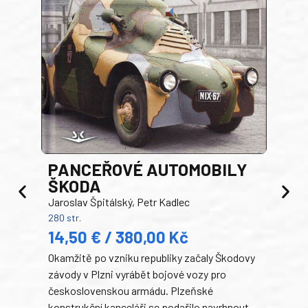
PANCEŘOVÉ AUTOMOBILY
ŠKODA
TA
Jaroslav Špitálský, Petr Kadlec
Ben
280 str.
352 s
14,50 € / 380,00 Kč
22
Okamžitě po vzniku republiky začaly Škodovy
Tank
závody v Plzni vyrábět bojové vozy pro
býva
československou armádu. Plzeňské
Rusk
konstrukční kanceláři se podařilo navrhnout