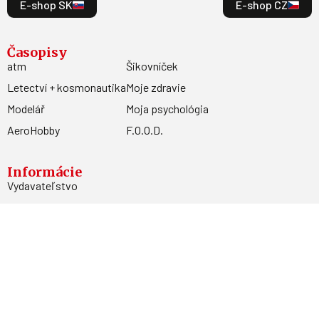
E-shop SK
E-shop CZ
Časopisy
atm
Šikovníček
Letectví + kosmonautika
Moje zdravie
Modelář
Moja psychológia
AeroHobby
F.O.O.D.
Informácie
Vydavateľstvo
Predplatné
Archív
Inzercia
GDPR
Kontakty