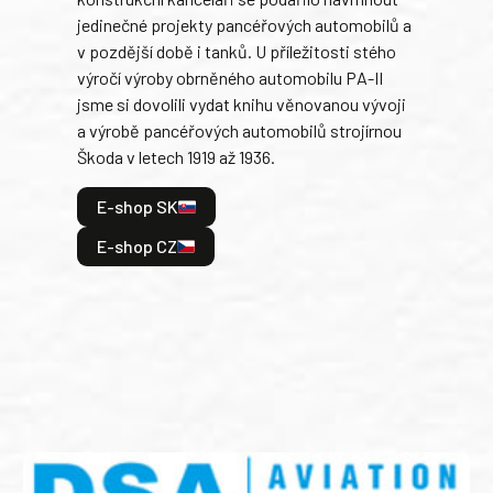
armá
jedinečné projekty pancéřových automobilů a
stře
v pozdější době i tanků. U příležitosti stého
při 
výročí výroby obrněného automobilu PA-II
blíz
jsme si dovolili vydat knihu věnovanou vývoji
tank
a výrobě pancéřových automobilů strojírnou
v lé
Škoda v letech 1919 až 1936.
tak 
hrdi
E-shop SK
je: 
odeh
E-shop CZ
bitv
E
E