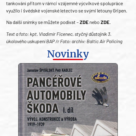
tankování přitom v rámci vzájemné výcvikové spolupráce
využilo i švédské vojenské letectvo se svými letouny Gripen.
Na další snímky se můžete podívat –
ZDE
nebo
ZDE
.
Text a foto: kpt. Vladimír Ficenec, styčný důstojník 3.
úkolového uskupení BAP /r Foto: archiv: Baltic Air Policing
Novinky