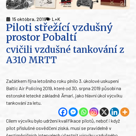
15 októbra, 2019
L+K
Piloti střežící vzdušný
prostor Pobaltí
cvičili vzdušné tankování z
A310 MRTT
Začátkem října letošního roku plnilo 3. úkolové uskupení
Baltic Air Policing 2019, které od 30. srpna 2019 působí na
estonské letecké základně Ämari, jako hlavní úkol výcviku
tankování za letu.
Cílem výcviku bylo udržení kvalifikace pilotů, neboť i když
pilot příslušné osvědčení získá, musí se pravidelně v
šestiměsíčních intervalech účastnit výcviku vzdušného