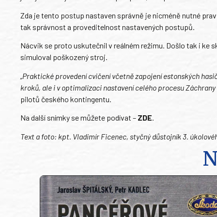
Zda je tento postup nastaven správně je nicméně nutné pravid
tak správnost a proveditelnost nastavených postupů.
Nácvik se proto uskutečnil v reálném režimu. Došlo tak i ke 
simuloval poškozený stroj.
„Praktické provedení cvičení včetně zapojení estonských hasič
kroků, ale i v optimalizaci nastavení celého procesu Záchrany
pilotů českého kontingentu.
Na další snímky se můžete podívat –
ZDE
.
Text a foto: kpt. Vladimír Ficenec, styčný důstojník 3. úkolovéh
N