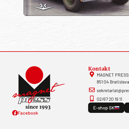
Kontakt
MAGNET PRESS, S
851 04 Bratislava
sekretariat@pre
02/67 20 19 11
E-shop SK
Facebook