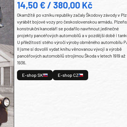
14,50 € / 380,00 Kč
Okamžitě po vzniku republiky začaly Škodovy závody v Plz
vyrábět bojové vozy pro československou armádu. Plzeň
konstrukční kanceláři se podařilo navrhnout jedinečné
projekty pancéřových automobilů a v pozdější době i tank
U příležitosti stého výročí výroby obrněného automobilu P
II jsme si dovolili vydat knihu věnovanou vývoji a výrobě
pancéřových automobilů strojírnou Škoda v letech 1919 až
1936.
E-shop SK
E-shop CZ