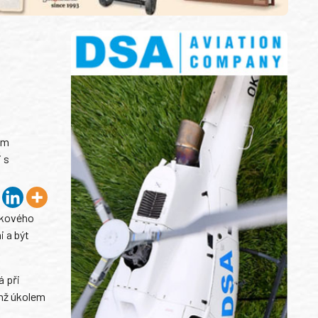
ém
 s
takového
i a být
á při
chž úkolem