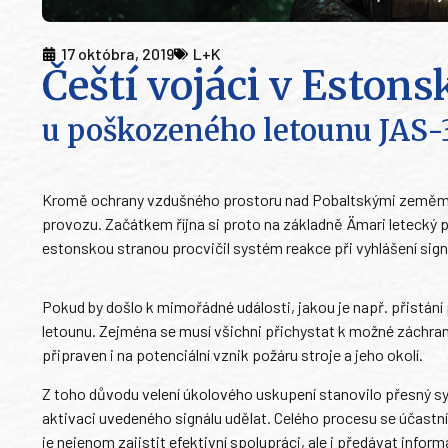
17 októbra, 2019
L+K
Čeští vojáci v Eston
u poškozeného letounu JAS-
Kromě ochrany vzdušného prostoru nad Pobaltskými zeměmi m
provozu. Začátkem října si proto na základně Ämari letecký p
estonskou stranou procvičil systém reakce při vyhlášení sign
Pokud by došlo k mimořádné události, jakou je např. přistání
letounu. Zejména se musí všichni přichystat k možné záchraně
připraven i na potenciální vznik požáru stroje a jeho okolí.
Z toho důvodu velení úkolového uskupení stanovilo přesný s
aktivaci uvedeného signálu udělat. Celého procesu se účastní
je nejenom zajistit efektivní spolupráci, ale i předávat info