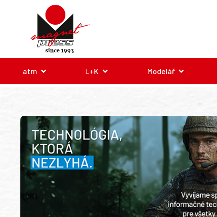
atm
L+K
Modelář