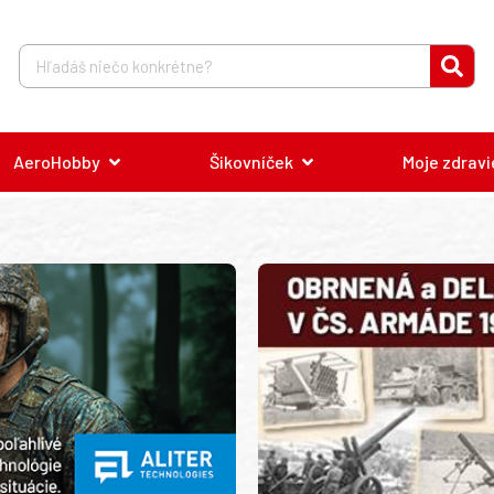
AeroHobby
Šikovníček
Moje zdravi