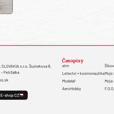
Časopisy
atm
Šikov
LOVAKIA s.r.o. Šustekova 8,
 - Petržalka
Letectví + kosmonautika
Moje 
ss.sk
Modelář
Moja 
AeroHobby
F.O.O
E-shop CZ