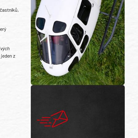
účastníků,
erý
ivých
 jeden z