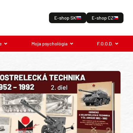
E-shop SK
E-shop CZ
e
Moja psychológia
F.O.O.D.