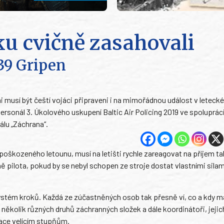
sku cvičně zasahovali
39 Gripen
usí být čeští vojáci připraveni i na mimořádnou událost v leteck
ersonál 3. Úkolového uskupení Baltic Air Policing 2019 ve spolupráci
álu „Záchrana“.
 poškozeného letounu, musí na letišti rychle zareagovat na příjem 
 pilota, pokud by se nebyl schopen ze stroje dostat vlastními silam
ystém kroků. Každá ze zúčastněných osob tak přesně ví, co a kdy m
 několik různých druhů záchranných složek a dále koordinátoři, jeji
rmace velícím stupňům.