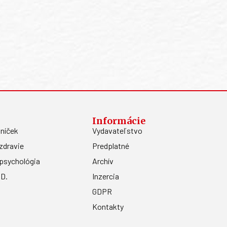
Informácie
níček
Vydavateľstvo
zdravie
Predplatné
psychológia
Archív
.D.
Inzercia
GDPR
Kontakty