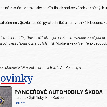
elně zkoušet v praxi, aby se zjistila jak reakce všech zapojených 
skutečnému výjezdu hasičů, pyrotechniků a zdravotníků k letounu, kt
ů a záchranářů přineslo užitek nejen v reálném vyzkoušení si jednotl
 a odhalení případných slabých míst,“
dodává ke cvičení jeho vedoucí,
o uskupení BAP /r Foto: archiv: Baltic Air Policing /r
ovinky
PANCEŘOVÉ AUTOMOBILY ŠKODA
Jaroslav Špitálský, Petr Kadlec
280 str.