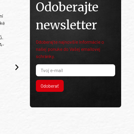
Odoberajte
ni
newsletter
ské
ů.
Odoberajte najnovšie informácie o
A-
našej ponuke do Vašej emailovej
schránky.
Odoberať