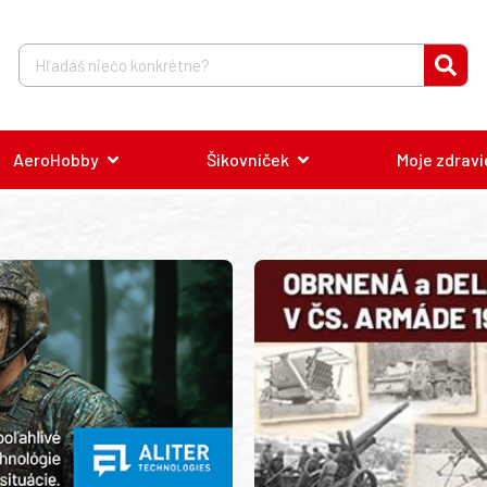
AeroHobby
Šikovníček
Moje zdravi