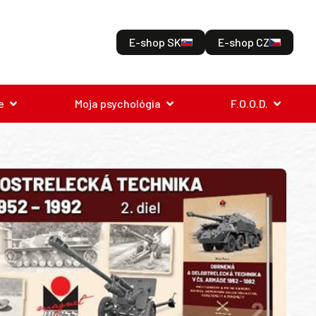
E-shop SK
E-shop CZ
e
Moja psychológia
F.O.O.D.