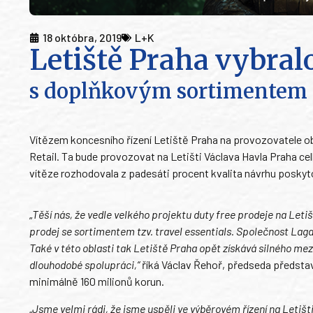
18 októbra, 2019
L+K
Letiště Praha vybral
s doplňkovým sortimentem p
Vítězem koncesního řízení Letiště Praha na provozovatele obc
Retail. Ta bude provozovat na Letišti Václava Havla Praha c
vítěze rozhodovala z padesáti procent kvalita návrhu poskyto
„
Těší nás, že vedle velkého projektu duty free prodeje na Let
prodej se sortimentem tzv. travel essentials. Společnost Lagar
Také v této oblasti tak Letiště Praha opět získává silného 
dlouhodobé spolupráci,“
říká Václav Řehoř, předseda představ
minimálně 160 milionů korun.
„
Jsme velmi rádi, že jsme uspěli ve výběrovém řízení na Letišti