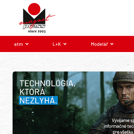
atm
L+K
Modelář