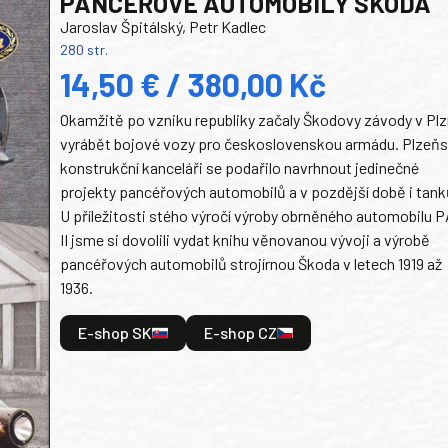
PANCEŘOVÉ AUTOMOBILY ŠKODA
Jaroslav Špitálský, Petr Kadlec
280 str.
14,50 € / 380,00 Kč
Okamžitě po vzniku republiky začaly Škodovy závody v Plz
vyrábět bojové vozy pro československou armádu. Plzeň
konstrukční kanceláři se podařilo navrhnout jedinečné
projekty pancéřových automobilů a v pozdější době i tank
U příležitosti stého výročí výroby obrněného automobilu P
II jsme si dovolili vydat knihu věnovanou vývoji a výrobě
pancéřových automobilů strojírnou Škoda v letech 1919 až
1936.
E-shop SK
E-shop CZ