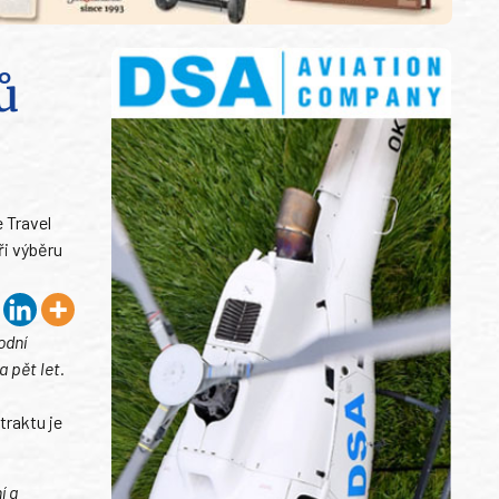
ů
 Travel
ři výběru
odní
 pět let.
traktu je
í a