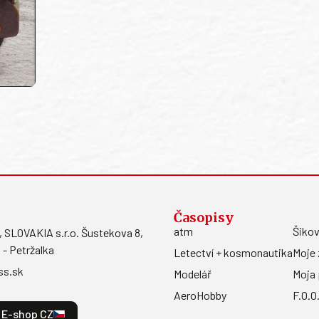
Časopisy
atm
Šikov
LOVAKIA s.r.o. Šustekova 8,
 - Petržalka
Letectví + kosmonautika
Moje 
ss.sk
Modelář
Moja 
AeroHobby
F.O.O
E-shop CZ