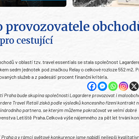
o provozovatele obchod
ro cestující
hodů v oblasti tzv. travel essentials se stala společnost Lagardere
elkem sedm jednotek pod značkou Relay o celkové rozloze 552 m2. P
vaných služeb a z padesáti procent finanční kritéria.
išti Praha bude skupina společností Lagardere provozovat i maloobch
dere Travel Retail získá podle výsledků koncesního řízení kontrakt na
mezinárodního partnera, se kterým můžeme pokračovat ve velmi dobré
enstva Letiště Praha.Celková výše nájemného za pět let trvání kon
 Praha a v rámci světové konkurence jsme nabídli nejlepší kvalitativn