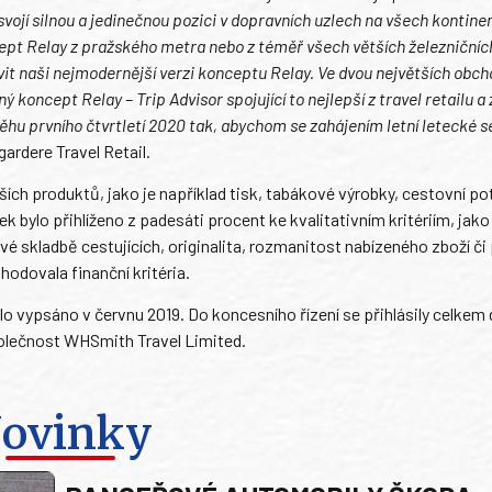
svojí silnou a jedinečnou pozici v dopravních uzlech na všech kontin
cept Relay z pražského metra nebo z téměř všech větších železničníc
vit naši nejmodernější verzi konceptu Relay. Ve dvou největších obc
oncept Relay – Trip Advisor spojující to nejlepší z travel retailu a 
u prvního čtvrtletí 2020 tak, abychom se zahájením letní letecké s
ardere Travel Retail.
ích produktů, jako je například tisk, tabákové výrobky, cestovní po
 bylo přihlíženo z padesáti procent ke kvalitativním kritériím, jako
kladbě cestujících, originalita, rozmanitost nabízeného zboží či 
hodovala finanční kritéria.
lo vypsáno v červnu 2019. Do koncesního řízení se přihlásily celkem
polečnost WHSmith Travel Limited.
ovinky