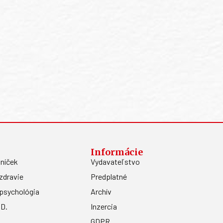
Informácie
níček
Vydavateľstvo
zdravie
Predplatné
psychológia
Archív
.D.
Inzercia
GDPR