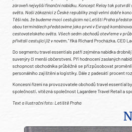
zároveň nejvyšší finanční nabídku. Koncept Relay tak potvrdil 
světa. Naši zákazníci z České republiky znají velmi dobře kon
Těší nás, že budeme moci cestujícím na Letišti Praha předsta
obou terminálech představíme jako první v Evropě kombinovaný k
cestovatelského světa. Všech sedm obchodů otevřeme v průběh
přivítali cestující již v novém,”
říká Richard Procházka, CEO Lag
Do segmentu travel essentials patří zejména nabídka drobnějš
suvenýry či menší občerstvení. Při hodnocení zaslaných nabídek
schopnost obchodníka průběžně se přizpůsobovat proměnlivé s
personálního zajištění a logistiky. Dále z padesáti procent roz
Koncesní řízení na provozovatele obchodů travel essential by
společnosti, vítězná společnost Lagardere Travel Retail a s
Text a ilustrační foto: Letiště Praha
N