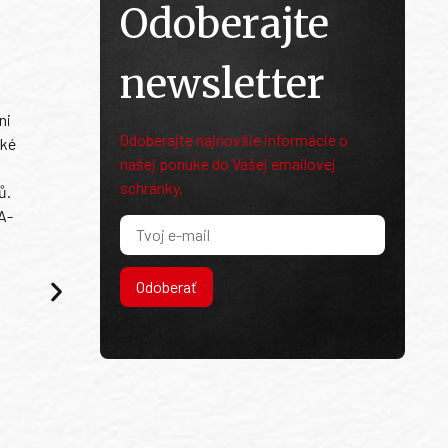
Odoberajte
newsletter
ni
Odoberajte najnovšie informácie o
ské
našej ponuke do Vašej emailovej
schránky.
ů.
A-
Odoberať