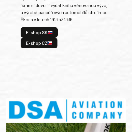
jsme si dovolili vydat knihu věnovanou vývoji
tank
a výrobě pancéřových automobilů strojírnou
v lé
Škoda v letech 1919 až 1936.
tak 
hrdi
E-shop SK
je: 
odeh
E-shop CZ
bitv
E
E