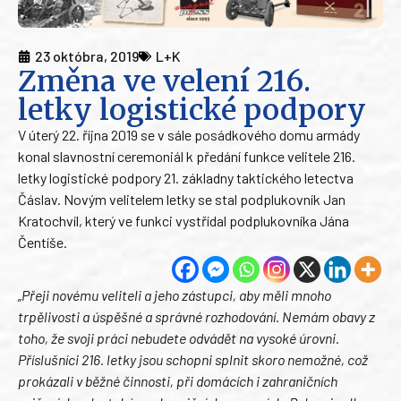
23 októbra, 2019
L+K
Změna ve velení 216.
letky logistické podpory
V úterý 22. října 2019 se v sále posádkového domu armády
konal slavnostní ceremoniál k předání funkce velitele 216.
letky logistické podpory 21. základny taktického letectva
Čáslav. Novým velitelem letky se stal podplukovník Jan
Kratochvíl, který ve funkci vystřídal podplukovníka Jána
Čentíše.
„Přeji novému veliteli a jeho zástupci, aby měli mnoho
trpělivosti a úspěšné a správné rozhodování. Nemám obavy z
toho, že svoji práci nebudete odvádět na vysoké úrovni.
Příslušníci 216. letky jsou schopni splnit skoro nemožné, což
prokázali v běžné činnosti, při domácích i zahraničních