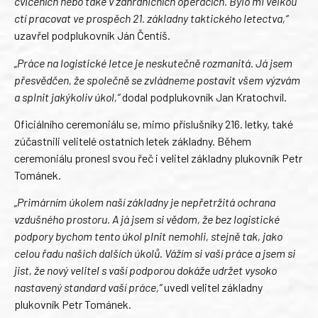
cvičeních nebo také v zahraničních operacích. Bylo mi velkou
ctí pracovat ve prospěch 21. základny taktického letectva,“
uzavřel podplukovník Ján Čentíš.
„Práce na logistické letce je neskutečně rozmanitá. Já jsem
přesvědčen, že společně se zvládneme postavit všem výzvám
a splnit jakýkoliv úkol,“
dodal podplukovník Jan Kratochvíl.
Oficiálního ceremoniálu se, mimo příslušníky 216. letky, také
zúčastnili velitelé ostatních letek základny. Během
ceremoniálu pronesl svou řeč i velitel základny plukovník Petr
Tománek.
„Primárním úkolem naší základny je nepřetržitá ochrana
vzdušného prostoru. A já jsem si vědom, že bez logistické
podpory bychom tento úkol plnit nemohli, stejně tak, jako
celou řadu našich dalších úkolů. Vážím si vaší práce a jsem si
jist, že nový velitel s vaší podporou dokáže udržet vysoko
nastavený standard vaší práce,“
uvedl velitel základny
plukovník Petr Tománek.