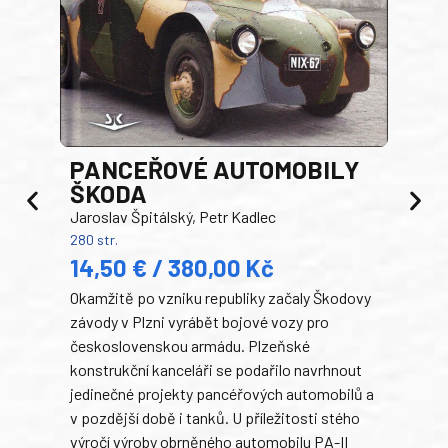
PANCEŘOVÉ AUTOMOBILY
ŠKODA
TA
Jaroslav Špitálský, Petr Kadlec
Ben
280 str.
352 s
14,50 € / 380,00 Kč
22
Okamžitě po vzniku republiky začaly Škodovy
Tank
závody v Plzni vyrábět bojové vozy pro
býva
československou armádu. Plzeňské
Rusk
konstrukční kanceláři se podařilo navrhnout
armá
jedinečné projekty pancéřových automobilů a
stře
v pozdější době i tanků. U příležitosti stého
při 
výročí výroby obrněného automobilu PA-II
blíz