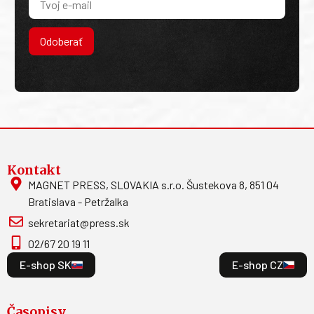
Odoberať
Kontakt
MAGNET PRESS, SLOVAKIA s.r.o. Šustekova 8, 851 04
Bratislava - Petržalka
sekretariat@press.sk
02/67 20 19 11
E-shop SK
E-shop CZ
Časopisy