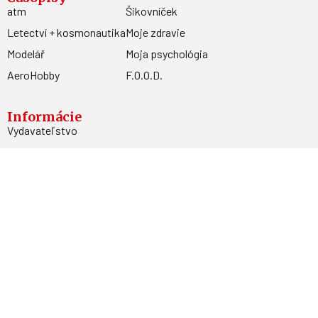
atm
Šikovníček
Letectví + kosmonautika
Moje zdravie
Modelář
Moja psychológia
AeroHobby
F.O.O.D.
Informácie
Vydavateľstvo
Predplatné
Archív
Inzercia
GDPR
Kontakty