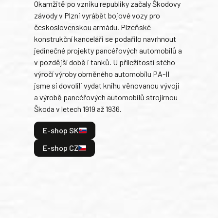
Okamžitě po vzniku republiky začaly Škodovy
Tank
závody v Plzni vyrábět bojové vozy pro
býva
československou armádu. Plzeňské
Rusk
konstrukční kanceláři se podařilo navrhnout
armá
jedinečné projekty pancéřových automobilů a
stře
v pozdější době i tanků. U příležitosti stého
při 
výročí výroby obrněného automobilu PA-II
blíz
jsme si dovolili vydat knihu věnovanou vývoji
tank
a výrobě pancéřových automobilů strojírnou
v lé
Škoda v letech 1919 až 1936.
tak 
hrdi
E-shop SK
je: 
odeh
E-shop CZ
bitv
E
E