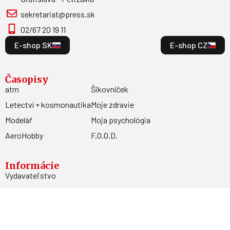
sekretariat@press.sk
02/67 20 19 11
E-shop SK
E-shop CZ
Časopisy
atm
Šikovníček
Letectví + kosmonautika
Moje zdravie
Modelář
Moja psychológia
AeroHobby
F.O.O.D.
Informácie
Vydavateľstvo
Predplatné
Archív
Inzercia