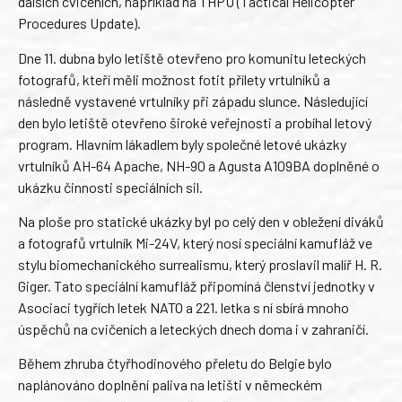
dalších cvičeních, například na THPU (Tactical Helicopter
Procedures Update).
Dne 11. dubna bylo letiště otevřeno pro komunitu leteckých
fotografů, kteří měli možnost fotit přílety vrtulníků a
následně vystavené vrtulníky při západu slunce. Následující
den bylo letiště otevřeno široké veřejnosti a probíhal letový
program. Hlavním lákadlem byly společné letové ukázky
vrtulníků AH-64 Apache, NH-90 a Agusta A109BA doplněné o
ukázku činnosti speciálních sil.
Na ploše pro statické ukázky byl po celý den v obležení diváků
a fotografů vrtulník Mi-24V, který nosí speciální kamufláž ve
stylu biomechanického surrealismu, který proslavil malíř H. R.
Giger. Tato speciální kamufláž připomíná členství jednotky v
Asociaci tygřích letek NATO a 221. letka s ní sbírá mnoho
úspěchů na cvičeních a leteckých dnech doma i v zahraničí.
Během zhruba čtyřhodinového přeletu do Belgie bylo
naplánováno doplnění paliva na letišti v německém