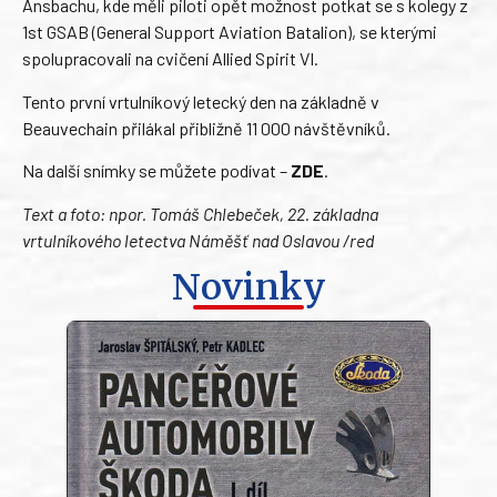
Ansbachu, kde měli piloti opět možnost potkat se s kolegy z
1st GSAB (General Support Aviation Batalion), se kterými
spolupracovali na cvičení Allied Spirit VI.
Tento první vrtulníkový letecký den na základně v
Beauvechain přilákal přibližně 11 000 návštěvníků.
Na další snímky se můžete podívat –
ZDE
.
Text a foto: npor. Tomáš Chlebeček, 22. základna
vrtulníkového letectva Náměšť nad Oslavou /red
Novinky