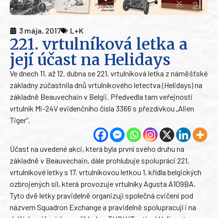
3 mája, 2017
L+K
221. vrtulníková letka a
její účast na Helidays
Ve dnech 11. až 12. dubna se 221. vrtulníková letka z náměšťské
základny zúčastnila dnů vrtulníkového letectva (Helidays) na
základně Beauvechain v Belgii. Předvedla tam veřejnosti
vrtulník Mi-24V evidenčního čísla 3366 s přezdívkou „Alien
Tiger“.
Účast na uvedené akci, která byla první svého druhu na
základně v Beauvechain, dále prohlubuje spolupráci 221.
vrtulníkové letky s 17. vrtulníkovou letkou 1. křídla belgických
ozbrojených sil, která provozuje vrtulníky Agusta A109BA.
Tyto dvě letky pravidelně organizují společná cvičení pod
názvem Squadron Exchange a pravidelně spolupracují i na