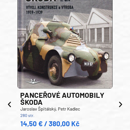
PANCEŘOVÉ AUTOMOBILY
ŠKODA
TA
Jaroslav Špitálský, Petr Kadlec
Ben
280 str.
352 s
14,50 € / 380,00 Kč
22