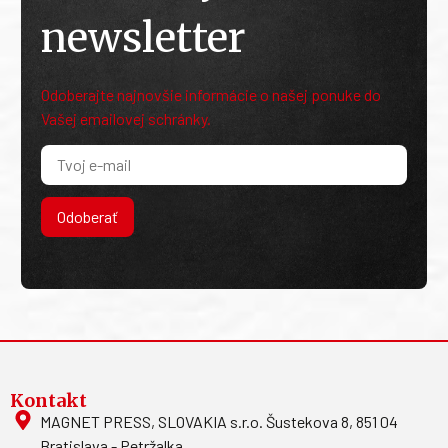
newsletter
Odoberajte najnovšie informácie o našej ponuke do
Vašej emailovej schránky.
Odoberať
Kontakt
MAGNET PRESS, SLOVAKIA s.r.o. Šustekova 8, 851 04
Bratislava - Petržalka