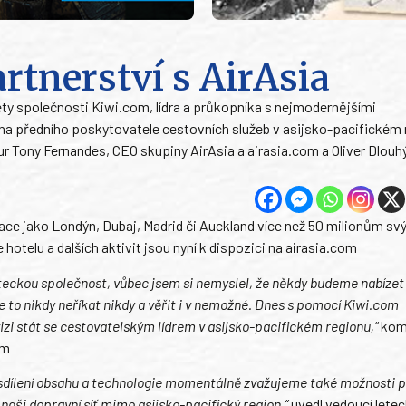
rtnerství s AirAsia
ety společnosti Kiwi.com, lídra a průkopníka s nejmodernějšími
 na předního poskytovatele cestovních služeb v asijsko-pacifickém 
r Tony Fernandes, CEO skupiny AirAsia a airasia.com a Oliver Dlouh
ace jako Londýn, Dubaj, Madrid či Auckland více než 50 milionům sv
otelu a dalších aktivit jsou nyní k dispozici na airasia.com
leteckou společnost, vůbec jsem si nemyslel, že někdy budeme nabíze
je to nikdy neříkat nikdy a věřit i v nemožné. Dnes s pomocí Kiwi.com
izi stát se cestovatelským lídrem v asijsko-pacifickém regionu,“
kom
om
sdílení obsahu a technologie momentálně zvažujeme také možnosti 
naši dopravní síť mimo asijsko-pacifický region,“
uvedl vedoucí lete