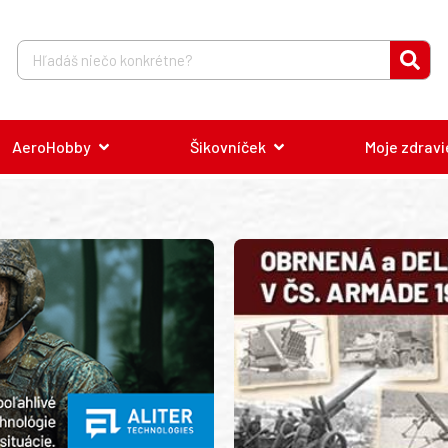
AeroHobby
Šikovníček
Moje zdravi