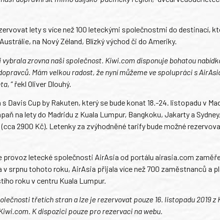
ervovat lety s více než 100 leteckými společnostmi do destinací, kt
ustrálie, na Nový Zéland, Blízký východ či do Ameriky.
i vybrala zrovna naši společnost. Kiwi.com disponuje bohatou nabídko
opravců. Mám velkou radost, že nyní můžeme ve spolupráci s AirAsia 
ěta
, “ řekl Oliver Dlouhý.
 s Davis Cup by Rakuten, který se bude konat 18.-24. listopadu v Ma
paň na lety do Madridu z Kuala Lumpur, Bangkoku, Jakarty a Sydney,
D* (cca 2900 Kč). Letenky za zvýhodněné tarify bude možné rezervov
e provoz letecké společnosti AirAsia od portálu airasia.com zaměř
a v srpnu tohoto roku, AirAsia přijala více než 700 zaměstnanců a p
tího roku v centru Kuala Lumpur.
olečnosti třetích stran a lze je rezervovat pouze 16. listopadu 2019 z
iwi.com. K dispozici pouze pro rezervaci na webu.