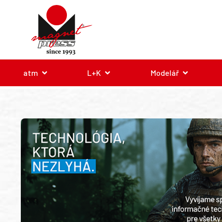
atm
L+K
Modelář