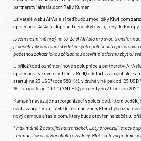
partnerství airasia.com Rajiv Kumar.
Uživatelé webu AirAsia si teď budou moci díky Kiwi.com zarez
společnost AirAsia doposud neposkytovala, tedy do Evropy, A
„
Jsem nesmírně hrdý na to, že si AirAsia pro svou transformac
jízdenek velkého množství leteckých společností i pozemních d
početnou zákaznickou základnou otevřít platformu zbytku sv
U příležitosti oznámení nové spolupráce a partnerství AirAsia
společnost ve svém ústředí v RedQ odstartovala globální kam
startují na 25 USD* (cca 580 Kč), v druhé vlně pak od 125 US
16. listopadu od 09:00 (GMT + 8) pro cesty do 31. března 2020.
Kampaň navazuje na reorganizaci společnosti, která odděluj
cestování a životní styl. Od reorganizace, která byla oznámen
nový campus airasia.com, který bude otevřen na začátku příš
* Maximálně 2 cestující na transakci. Lety provozují letecké sp
Lumpur, Jakarty, Bangkoku a Sydney. Platí smluvní podmínky K