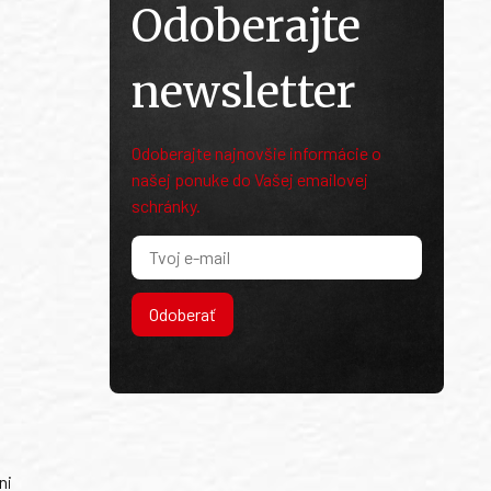
Odoberajte
newsletter
Odoberajte najnovšie informácie o
našej ponuke do Vašej emailovej
schránky.
Odoberať
ni