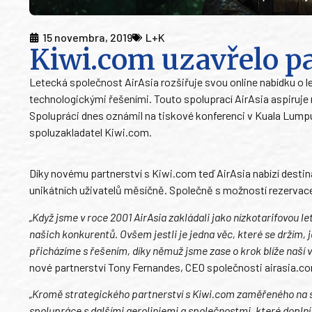
15 novembra, 2019
L+K
Kiwi.com uzavřelo pa
Letecká společnost AirAsia rozšiřuje svou online nabídku o l
technologickými řešeními. Touto spoluprací AirAsia aspiruje
Spolupráci dnes oznámil na tiskové konferenci v Kuala Lumpu
spoluzakladatel Kiwi.com.
Díky novému partnerství s Kiwi.com teď AirAsia nabízí destin
unikátních uživatelů měsíčně. Společně s možností rezervace h
„Když jsme v roce 2001 AirAsia zakládali jako nízkotarifovou 
našich konkurentů. Ovšem jestli je jedna věc, které se držím, 
přicházíme s řešením, díky němuž jsme zase o krok blíže naší v
nové partnerství Tony Fernandes, CEO společnosti airasia.c
„Kromě strategického partnerství s Kiwi.com zaměřeného na 
spolupráce s dalšími aeroliniemi a společnostmi, které doplní 