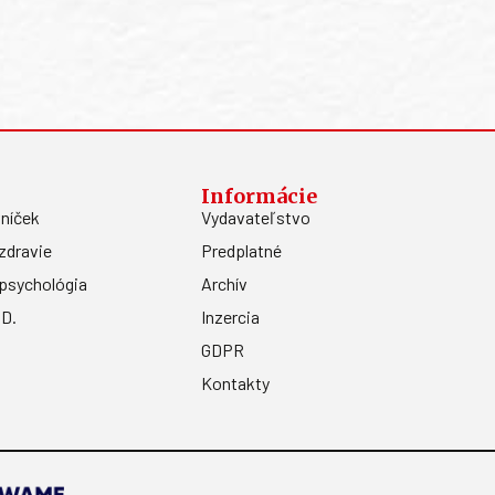
Informácie
níček
Vydavateľstvo
zdravie
Predplatné
psychológia
Archív
.D.
Inzercia
GDPR
Kontakty