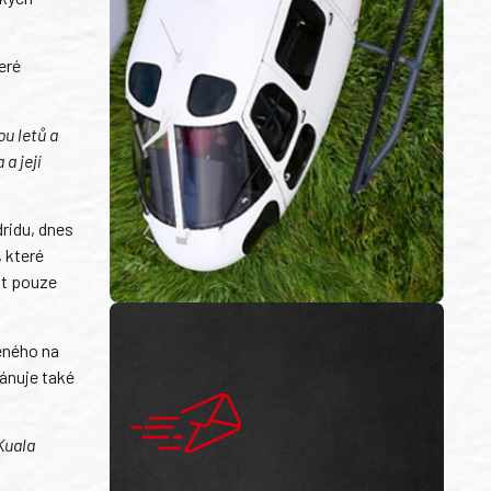
eré
u letů a
a její
dridu, dnes
 které
at pouze
eného na
lánuje také
 Kuala