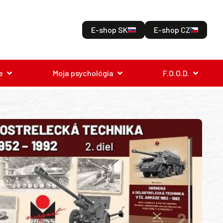
E-shop SK
E-shop CZ
e
Moja psychológia
F.O.O.D.