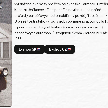
vyrábět bojové vozy pro československou armádu. Plzeň
konstrukční kanceláři se podařilo navrhnout jedinečné
projekty pancéřových automobilů a v pozdější době i tank
U příležitosti stého výročí výroby obrněného automobilu P
II jsme si dovolili vydat knihu věnovanou vývoji a výrobě
pancéřových automobilů strojírnou Škoda v letech 1919 až
1936.
E-shop SK
E-shop CZ