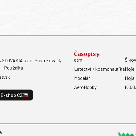
Časopisy
atm
Šikov
LOVAKIA s.r.o. Šustekova 8,
 - Petržalka
Letectví + kosmonautika
Moje 
ss.sk
Modelář
Moja 
AeroHobby
F.O.O
E-shop CZ
a