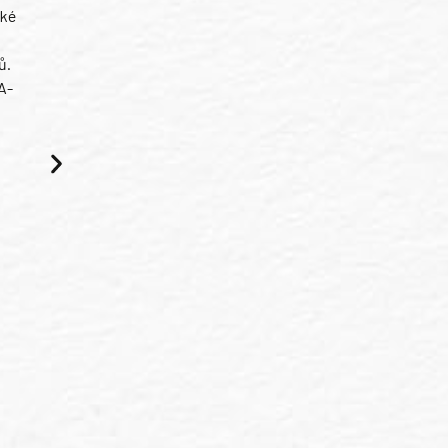
ské
ů.
A-