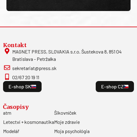
Kontakt
MAGNET PRESS, SLOVAKIA s.r.o. Šustekova 8, 851 04
Bratislava - Petržalka
sekretariat@press.sk
02/67 20 19 11
E-shop SK
E-shop CZ
Časopisy
atm
Šikovníček
Letectví + kosmonautika
Moje zdravie
Modelář
Moja psychológia