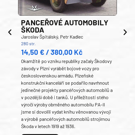
PANCEŘOVÉ AUTOMOBILY
ŠKODA
TA
Jaroslav Špitálský, Petr Kadlec
Ben
280 str.
352 s
14,50 € / 380,00 Kč
22
Okamžitě po vzniku republiky začaly Škodovy
Tank
závody v Plzni vyrábět bojové vozy pro
býva
československou armádu. Plzeňské
Rusk
konstrukční kanceláři se podařilo navrhnout
armá
jedinečné projekty pancéřových automobilů a
stře
v pozdější době i tanků. U příležitosti stého
při 
výročí výroby obrněného automobilu PA-II
blíz
jsme si dovolili vydat knihu věnovanou vývoji
tank
a výrobě pancéřových automobilů strojírnou
v lé
Škoda v letech 1919 až 1936.
tak 
hrdi