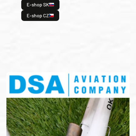
E-shop SK
je: 
odeh
E-shop CZ
bitv
E
E