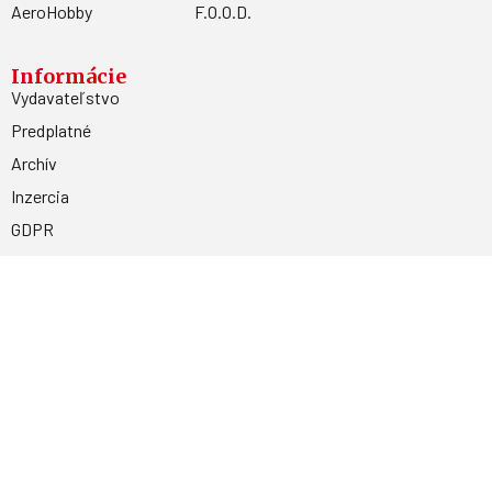
AeroHobby
F.O.O.D.
Informácie
Vydavateľstvo
Predplatné
Archív
Inzercia
GDPR
Kontakty
Facebook