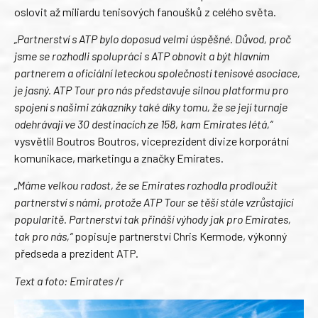
oslovit až miliardu tenisových fanoušků z celého světa.
„Partnerství s ATP bylo doposud velmi úspěšné. Důvod, proč
jsme se rozhodli spolupráci s ATP obnovit a být hlavním
partnerem a oficiální leteckou společností tenisové asociace,
je jasný. ATP Tour pro nás představuje silnou platformu pro
spojení s našimi zákazníky také díky tomu, že se její turnaje
odehrávají ve 30 destinacích ze 158, kam Emirates létá,“
vysvětlil Boutros Boutros, viceprezident divize korporátní
komunikace, marketingu a značky Emirates.
„Máme velkou radost, že se Emirates rozhodla prodloužit
partnerství s námi, protože ATP Tour se těší stále vzrůstající
popularitě. Partnerství tak přináší výhody jak pro Emirates,
tak pro nás,“
popisuje partnerství Chris Kermode, výkonný
předseda a prezident ATP.
Text a foto: Emirates /r