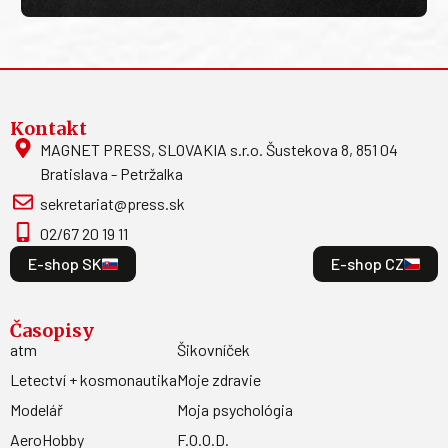
Kontakt
MAGNET PRESS, SLOVAKIA s.r.o. Šustekova 8, 851 04
Bratislava - Petržalka
sekretariat@press.sk
02/67 20 19 11
E-shop SK
E-shop CZ
Časopisy
atm
Šikovníček
Letectví + kosmonautika
Moje zdravie
Modelář
Moja psychológia
AeroHobby
F.O.O.D.