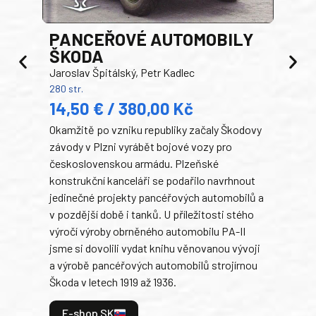
PANCEŘOVÉ AUTOMOBILY
ŠKODA
TA
Jaroslav Špitálský, Petr Kadlec
Ben
280 str.
352 s
14,50 € / 380,00 Kč
22
Okamžitě po vzniku republiky začaly Škodovy
Tank
závody v Plzni vyrábět bojové vozy pro
býva
československou armádu. Plzeňské
Rusk
konstrukční kanceláři se podařilo navrhnout
armá
jedinečné projekty pancéřových automobilů a
stře
v pozdější době i tanků. U příležitosti stého
při 
výročí výroby obrněného automobilu PA-II
blíz
jsme si dovolili vydat knihu věnovanou vývoji
tank
a výrobě pancéřových automobilů strojírnou
v lé
Škoda v letech 1919 až 1936.
tak 
hrdi
E-shop SK